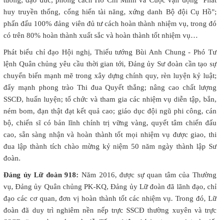
huy truyền thống, cống hiến tài năng, xứng danh Bộ đội Cụ Hồ";
phấn đấu 100% đảng viên đủ tư cách hoàn thành nhiệm vụ, trong đó
có trên 80% hoàn thành xuất sắc và hoàn thành tốt nhiệm vụ…
Phát biểu chỉ đạo Hội nghị, Thiếu tướng Bùi Anh Chung - Phó Tư
lệnh Quân chủng yêu cầu thời gian tới, Đảng ủy Sư đoàn cần tạo sự
chuyển biến mạnh mẽ trong xây dựng chính quy, rèn luyện kỷ luật;
đẩy mạnh phong trào Thi đua Quyết thắng; nâng cao chất lượng
SSCĐ, huấn luyện; tổ chức và tham gia các nhiệm vụ diễn tập, bắn,
ném bom, đạn thật đạt kết quả cao; giáo dục đội ngũ phi công, cán
bộ, chiến sĩ có bản lĩnh chính trị vững vàng, quyết tâm chiến đấu
cao, sẵn sàng nhận và hoàn thành tốt mọi nhiệm vụ được giao, thi
đua lập thành tích chào mừng kỷ niệm 50 năm ngày thành lập Sư
đoàn.
Đảng ủy Lữ đoàn 918:
Năm 2016, được sự quan tâm của Thường
vụ, Đảng ủy Quân chủng PK-KQ, Đảng ủy Lữ đoàn đã lãnh đạo, chỉ
đạo các cơ quan, đơn vị hoàn thành tốt các nhiệm vụ. Trong đó, Lữ
đoàn đã duy trì nghiêm nền nếp trực SSCĐ thường xuyên và trực