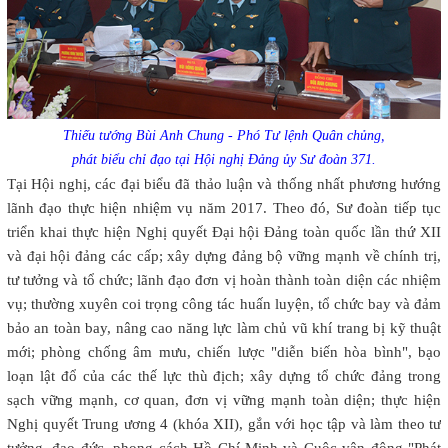
Thiếu tướng Bùi Anh Chung - Phó Tư lệnh Quân chủng,
phát biểu chỉ đạo tại Hội nghị Đảng ủy Sư đoàn 371.
Tại Hội nghị, các đại biểu đã thảo luận và thống nhất phương hướng
lãnh đạo thực hiện nhiệm vụ năm 2017. Theo đó, Sư đoàn tiếp tục
triển khai thực hiện Nghị quyết Đại hội Đảng toàn quốc lần thứ XII
và đại hội đảng các cấp; xây dựng đảng bộ vững mạnh về chính trị,
tư tưởng và tổ chức; lãnh đạo đơn vị hoàn thành toàn diện các nhiệm
vụ; thường xuyên coi trọng công tác huấn luyện, tổ chức bay và đảm
bảo an toàn bay, nâng cao năng lực làm chủ vũ khí trang bị kỹ thuật
mới; phòng chống âm mưu, chiến lược "diễn biến hòa bình", bạo
loạn lật đổ của các thế lực thù địch; xây dựng tổ chức đảng trong
sạch vững mạnh, cơ quan, đơn vị vững mạnh toàn diện; thực hiện
Nghị quyết Trung ương 4 (khóa XII), gắn với học tập và làm theo tư
tưởng, đạo đức, phong cách Hồ Chí Minh và Cuộc vận động "Phát