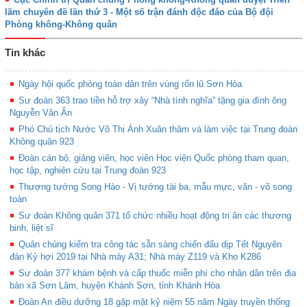
lãm chuyên đề lần thứ 3 - Một số trận đánh độc đáo của Bộ đội
Phòng không-Không quân
Tin khác
Ngày hội quốc phòng toàn dân trên vùng rốn lũ Sơn Hòa
Sư đoàn 363 trao tiền hỗ trợ xây “Nhà tình nghĩa” tặng gia đình ông
Nguyễn Văn Ân
Phó Chủ tịch Nước Võ Thị Ánh Xuân thăm và làm việc tại Trung đoàn
Không quân 923
Đoàn cán bộ, giảng viên, học viên Học viện Quốc phòng tham quan,
học tập, nghiên cứu tại Trung đoàn 923
Thượng tướng Song Hào - Vị tướng tài ba, mẫu mực, văn - võ song
toàn
Sư đoàn Không quân 371 tổ chức nhiều hoạt động tri ân các thương
binh, liệt sĩ
Quân chủng kiểm tra công tác sẵn sàng chiến đấu dịp Tết Nguyên
đán Kỷ hợi 2019 tại Nhà máy A31; Nhà máy Z119 và Kho K286
Sư đoàn 377 khám bệnh và cấp thuốc miễn phí cho nhân dân trên địa
bàn xã Sơn Lâm, huyện Khánh Sơn, tỉnh Khánh Hòa
Đoàn An điều dưỡng 18 gặp mặt kỷ niệm 55 năm Ngày truyền thống