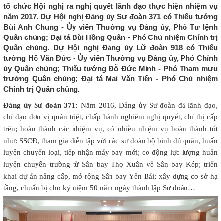
tổ chức Hội nghị ra nghị quyết lãnh đạo thực hiện nhiệm vụ
năm 2017. Dự Hội nghị Đảng ủy Sư đoàn 371 có Thiếu tướng
Bùi Anh Chung - Ủy viên Thường vụ Đảng ủy, Phó Tư lệnh
Quân chủng; Đại tá Bùi Hồng Quân - Phó Chủ nhiệm Chính trị
Quân chủng. Dự Hội nghị Đảng ủy Lữ đoàn 918 có Thiếu
tướng Hồ Văn Đức - Ủy viên Thường vụ Đảng ủy, Phó Chính
ủy Quân chủng; Thiếu tướng Đỗ Đức Minh - Phó Tham mưu
trưởng Quân chủng; Đại tá Mai Văn Tiến - Phó Chủ nhiệm
Chính trị Quân chủng.
Đảng ủy Sư đoàn 371:
Năm 2016, Đảng ủy Sư đoàn đã lãnh đạo,
chỉ đạo đơn vị quán triệt, chấp hành nghiêm nghị quyết, chỉ thị cấp
trên; hoàn thành các nhiệm vụ, có nhiều nhiệm vụ hoàn thành tốt
như: SSCĐ, tham gia diễn tập với các sư đoàn bộ binh đủ quân, huấn
luyện chuyển loại, tiếp nhận máy bay mới; cơ động lực lượng huấn
luyện chuyển trường từ Sân bay Thọ Xuân về Sân bay Kép; triển
khai dự án nâng cấp, mở rộng Sân bay Yên Bái; xây dựng cơ sở hạ
tầng, chuẩn bị cho kỷ niệm 50 năm ngày thành lập Sư đoàn…