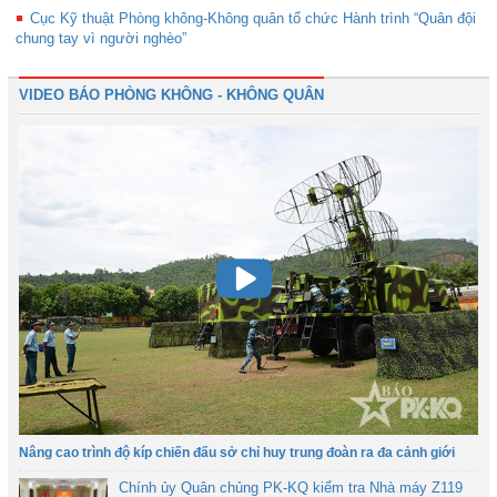
Cục Kỹ thuật Phòng không-Không quân tổ chức Hành trình “Quân đội
chung tay vì người nghèo”
VIDEO BÁO PHÒNG KHÔNG - KHÔNG QUÂN
Nâng cao trình độ kíp chiến đấu sở chỉ huy trung đoàn ra đa cảnh giới
Chính ủy Quân chủng PK-KQ kiểm tra Nhà máy Z119