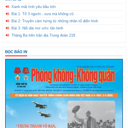
Xanh mãi tình yêu bầu trời
Bài 1: Tổ 3 người - xưa mà không cũ
Bài 2: Truyền cảm hứng từ những nhân tố điển hình
Bài 3: Nối dài mơ ước tân binh
Tháng Ba trên trận địa Trung đoàn 218
ĐỌC BÁO IN