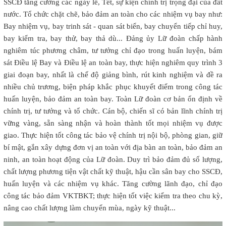
SSCĐ tăng cường các ngày lễ, Tết, sự kiện chính trị trọng đại của đất
nước. Tổ chức chặt chẽ, bảo đảm an toàn cho các nhiệm vụ bay như:
Bay nhiệm vụ, bay trinh sát - quan sát biển, bay chuyển tiếp chỉ huy,
bay kiểm tra, bay thử, bay thả dù... Đảng ủy Lữ đoàn chấp hành
nghiêm túc phương châm, tư tưởng chỉ đạo trong huấn luyện, bám
sát Điều lệ Bay và Điều lệ an toàn bay, thực hiện nghiêm quy trình 3
giai đoạn bay, nhất là chế độ giảng bình, rút kinh nghiệm và đề ra
nhiều chủ trương, biện pháp khắc phục khuyết điểm trong công tác
huấn luyện, bảo đảm an toàn bay. Toàn Lữ đoàn cơ bản ổn định về
chính trị, tư tưởng và tổ chức. Cán bộ, chiến sĩ có bản lĩnh chính trị
vững vàng, sẵn sàng nhận và hoàn thành tốt mọi nhiệm vụ được
giao. Thực hiện tốt công tác bảo vệ chính trị nội bộ, phòng gian, giữ
bí mật, gắn xây dựng đơn vị an toàn với địa bàn an toàn, bảo đảm an
ninh, an toàn hoạt động của Lữ đoàn. Duy trì bảo đảm đủ số lượng,
chất lượng phương tiện vật chất kỹ thuật, hậu cần sân bay cho SSCĐ,
huấn luyện và các nhiệm vụ khác. Tăng cường lãnh đạo, chỉ đạo
công tác bảo đảm VKTBKT; thực hiện tốt việc kiểm tra theo chu kỳ,
nâng cao chất lượng làm chuyển mùa, ngày kỹ thuật...