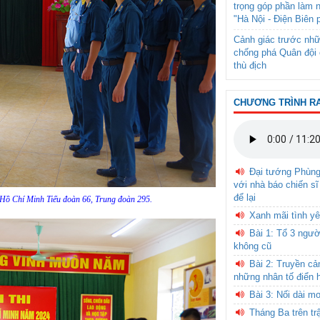
trọng góp phần làm 
"Hà Nội - Điện Biên 
Cảnh giác trước nhữ
chống phá Quân đội 
thù địch
CHƯƠNG TRÌNH R
Đại tướng Phùn
với nhà báo chiến sĩ
để lại
g Hồ Chí Minh Tiểu đoàn 66, Trung đoàn 295.
Xanh mãi tình yê
Bài 1: Tổ 3 ngườ
không cũ
Bài 2: Truyền c
những nhân tố điển 
Bài 3: Nối dài m
Tháng Ba trên tr