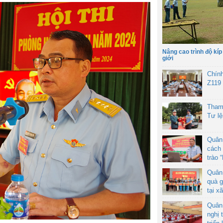
Nâng cao trình độ kíp
giới
Chín
Z119
Tham
Tư l
Quân
cách 
trào 
Quân
quà g
tại x
Quân
nghị 