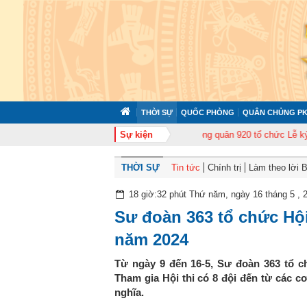
THỜI SỰ
QUỐC PHÒNG
QUÂN CHỦNG PK
uấn cán bộ năm 2026
Trung đoàn Không quân 920 tổ chức Lễ kỷ niệm 50 n
Sự kiện
THỜI SỰ
Tin tức
Chính trị
Làm theo lời 
18 giờ:32 phút Thứ năm, ngày 16 tháng 5 , 
Sư đoàn 363 tổ chức Hộ
năm 2024
Từ ngày 9 đến 16-5, Sư đoàn 363 tổ c
Tham gia Hội thi có 8 đội đến từ các c
nghĩa.