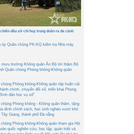
 chiến đấu sở chỉ huy trung đoàn ra đa cảnh
h ủy Quân chủng PK-KQ kiểm tra Nhà máy
 mưu trưởng Không quân Ấn Độ tới thăm Bộ
ệnh Quân chủng Phòng không-Không quân
 chủng Phòng không-Không quân tập huấn cải
hành chính, chuyển đổi số, triển khai Phong
“Bình dân học vụ số”
 chủng Phòng không - Không quân thăm, tặng
ia đình chính sách, học sinh nghèo vượt khó
ã Tây Giang, thành phố Đà nẵng
 chủng Phòng không-Không quân tham gia Hội
toàn quốc nghiên cứu, học tập, quán triệt và