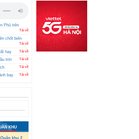
ên Phủ trên
Tải về
rên chốt biên
Tải về
rất hay
Tải về
ầu trời
Tải về
ích
Tải về
ánh bay
Tải về
UÂN KHU
Quân khu 2