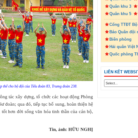
Quân khu 3
Quân khu 5
Cổng TTĐT Bộ
Báo Quân đội 
Biên phòng
Hải quân Việt
Quốc phòng T
LIÊN KẾT WEBSI
tập thể cho bộ đội của Tiểu đoàn 83, Trumg đoàn 238.
công tác xây dựng, tổ chức các hoạt động Phòng
ư đoàn; qua đó, tiếp tục bổ sung, hoàn thiện hệ
 tốt hơn đời sống văn hóa tinh thần của cán bộ,
Tin, ảnh: HỮU NGHỊ