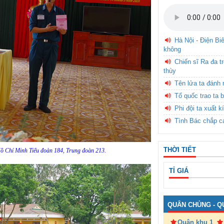
Hà Nội - Điện Bi
không
Chiến sĩ Ra đa t
thùy
Tên lửa ta đánh 
Tổ quốc trao ta b
Phi đội ta xuất k
Tình Bác chắp c
THỜI TIẾT
 Hồ Chí Minh Tiểu đoàn 184, Trung đoàn 213.
TỈ GIÁ
QUÂN CHỦNG - Q
Quân khu 1