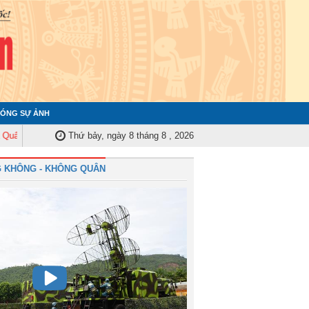
ÓNG SỰ ẢNH
rung ương tập huấn nghiệp vụ công tác kiểm tra, giám sát năm 2025
Thứ bảy, ngày 8 tháng 8 , 2026
Quân
 KHÔNG - KHÔNG QUÂN