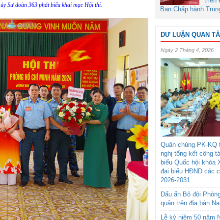
triển
ủy Sư đoàn 363 phát biểu khai mạc Hội thi.
Ban Chấp hành Trun
DƯ LUẬN QUAN T
Ngày 2 Tháng 4, 2026
Quân chủng PK-KQ t
nghị tổng kết công t
biểu Quốc hội khóa 
đại biểu HĐND các 
2026-2031
Dấu ấn Bộ đội Phòn
quân trên địa bàn N
Lễ kỷ niệm 50 năm N