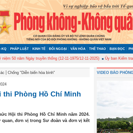
-KQ
PHÁP LUẬT
KINH TẾ
ĐỐI NGOẠI
VĂN HÓA
THỂ THAO
BẠN ĐỌC
PH
ăm Ngày truyền thống (12-11-1975/12-11-2025)
Ủy ban Kiểm tra Quân ủy T
Bác
Chống "Diễn biến hòa bình"
VIDEO BÁO PHÒNG
2024
i thi Phòng Hồ Chí Minh
hức Hội thi Phòng Hồ Chí Minh năm 2024.
ơ quan, đơn vị trong Sư đoàn và đơn vị kết