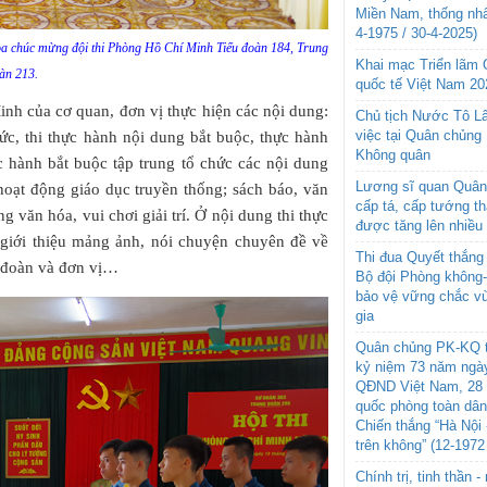
Miền Nam, thống nhấ
4-1975 / 30-4-2025)
oa chúc mừng đội thi Phòng Hồ Chí Minh Tiểu đoàn 184, Trung
Khai mạc Triển lãm
àn 213.
quốc tế Việt Nam 20
inh của cơ quan, đơn vị thực hiện các nội dung:
Chủ tịch Nước Tô L
việc tại Quân chủng
 thức, thi thực hành nội dung bắt buộc, thực hành
Không quân
c hành bắt buộc tập trung tổ chức các nội dung
Lương sĩ quan Quân 
hoạt động giáo dục truyền thống; sách báo, văn
cấp tá, cấp tướng t
 văn hóa, vui chơi giải trí. Ở nội dung thi thực
được tăng lên nhiều
, giới thiệu mảng ảnh, nói chuyện chuyên đề về
Thi đua Quyết thắng 
 đoàn và đơn vị…
Bộ đội Phòng không
bảo vệ vững chắc vù
gia
Quân chủng PK-KQ t
kỷ niệm 73 năm ngày
QĐND Việt Nam, 28 
quốc phòng toàn dâ
Chiến thắng “Hà Nội 
trên không” (12-1972
Chính trị, tinh thần 