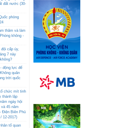
t đất nước (30-
 Quốc phòng
24
âm thăm và làm
 Phòng không -
đội cấp úy,
háng 7 này
 không?
- động lực để
-Không quân
ng trời quốc
ổ chức mít tinh
 thành lập
năm ngày hội
n và 45 năm
- Điện Biên Phủ
 / 12-2017)
- nhân tố quan