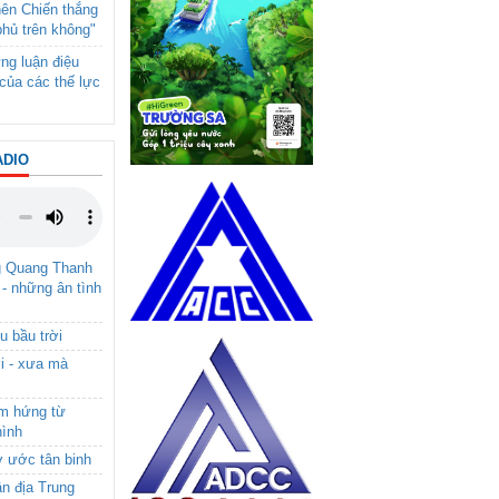
nên Chiến thắng
phủ trên không"
ng luận điệu
của các thế lực
ADIO
g Quang Thanh
 - những ân tình
u bầu trời
i - xưa mà
ảm hứng từ
hình
ơ ước tân binh
ận địa Trung