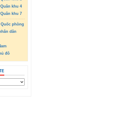
Quân khu 4
Quân khu 7
 Quốc phòng
nhân dân
 Nam
hủ đô
TE