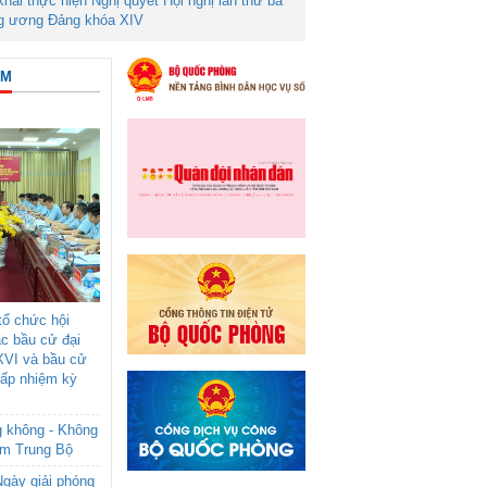
 khai thực hiện Nghị quyết Hội nghị lần thứ ba
g ương Đảng khóa XIV
ÂM
ổ chức hội
ác bầu cử đại
XVI và bầu cử
cấp nhiệm kỳ
g không - Không
am Trung Bộ
gày giải phóng