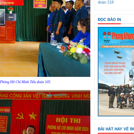
đoàn 218
ĐỌC BÁO IN
ại Phòng Hồ Chí Minh Tiểu đoàn 105.
BÀI HÁT HAY VỀ B