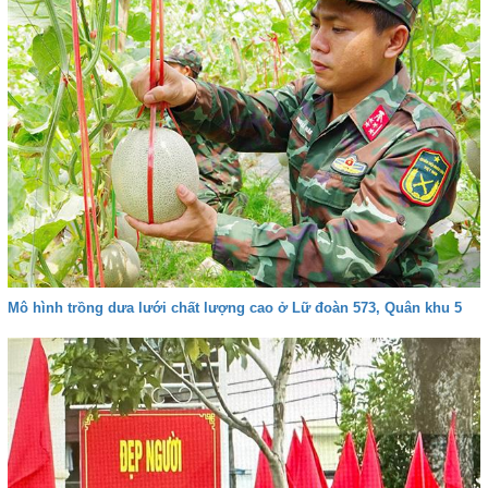
Mô hình trồng dưa lưới chất lượng cao ở Lữ đoàn 573, Quân khu 5