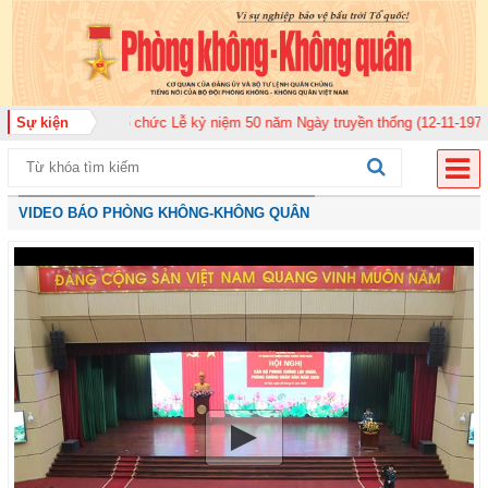
920 tổ chức Lễ kỷ niệm 50 năm Ngày truyền thống (12-11-1975/12-11-2025)
Sự kiện
VIDEO BÁO PHÒNG KHÔNG-KHÔNG QUÂN