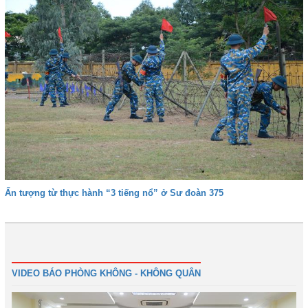
Ấn tượng từ thực hành “3 tiếng nổ” ở Sư đoàn 375
Trước
1
2
3
4
5
Tiếp
Cuối
VIDEO BÁO PHÒNG KHÔNG - KHÔNG QUÂN