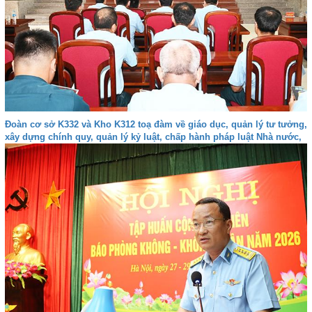
Đoàn cơ sở K332 và Kho K312 toạ đàm về giáo dục, quản lý tư tưởng,
xây dựng chính quy, quản lý kỷ luật, chấp hành pháp luật Nhà nước,
kỷ luật Quân đội và bảo đảm an toàn trong các hoạt động