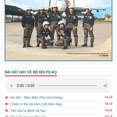
BÀI HÁT HAY VỀ BỘ ĐỘI PK-KQ
Hà Nội - Điện Biên Phủ trên không
Tải về
Chiến sĩ Ra đa trên chốt biên thùy
Tải về
Tên lửa ta đánh rất hay
Tải về
Tải về