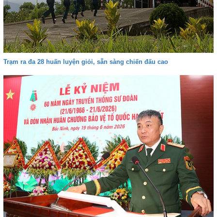
Trạm ra đa 28 huấn luyện giỏi, sẵn sàng chiến đấu cao