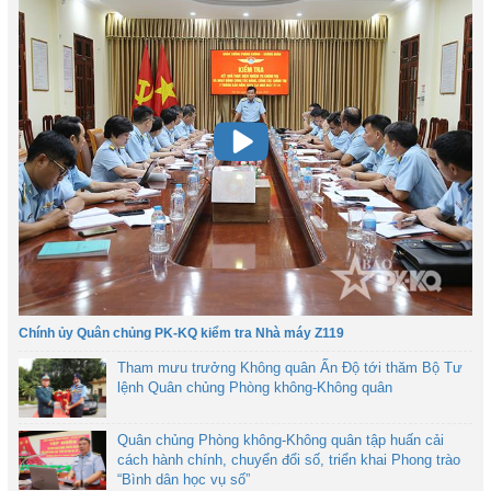
Chính ủy Quân chủng PK-KQ kiểm tra Nhà máy Z119
Tham mưu trưởng Không quân Ấn Độ tới thăm Bộ Tư
lệnh Quân chủng Phòng không-Không quân
Quân chủng Phòng không-Không quân tập huấn cải
cách hành chính, chuyển đổi số, triển khai Phong trào
“Bình dân học vụ số”