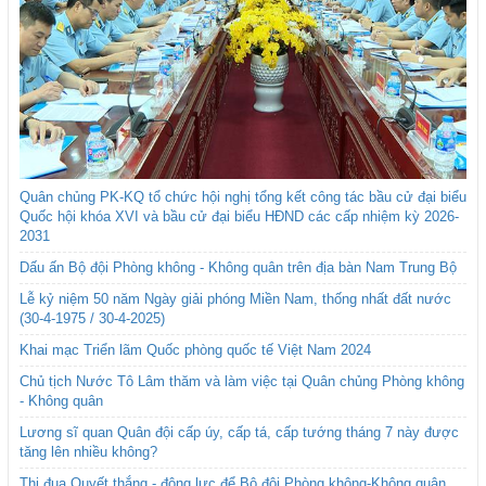
Quân chủng PK-KQ tổ chức hội nghị tổng kết công tác bầu cử đại biểu
Quốc hội khóa XVI và bầu cử đại biểu HĐND các cấp nhiệm kỳ 2026-
2031
Dấu ấn Bộ đội Phòng không - Không quân trên địa bàn Nam Trung Bộ
Lễ kỷ niệm 50 năm Ngày giải phóng Miền Nam, thống nhất đất nước
(30-4-1975 / 30-4-2025)
Khai mạc Triển lãm Quốc phòng quốc tế Việt Nam 2024
Chủ tịch Nước Tô Lâm thăm và làm việc tại Quân chủng Phòng không
- Không quân
Lương sĩ quan Quân đội cấp úy, cấp tá, cấp tướng tháng 7 này được
tăng lên nhiều không?
Thi đua Quyết thắng - động lực để Bộ đội Phòng không-Không quân