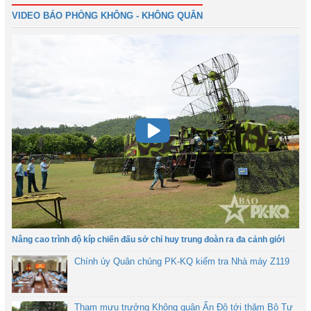
VIDEO BÁO PHÒNG KHÔNG - KHÔNG QUÂN
Nâng cao trình độ kíp chiến đấu sở chỉ huy trung đoàn ra đa cảnh giới
Chính ủy Quân chủng PK-KQ kiểm tra Nhà máy Z119
Tham mưu trưởng Không quân Ấn Độ tới thăm Bộ Tư