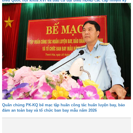
biểu Quốc hội khóa XVI và bầu cử đại biểu HĐND các cấp nhiệm kỳ
2026-2031
Quân chủng PK-KQ bế mạc tập huấn công tác huấn luyện bay, bảo
đảm an toàn bay và tổ chức ban bay mẫu năm 2026
Trước
1
2
3
4
5
6
Tiếp
Cuối