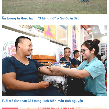
Ấn tượng từ thực hành “3 tiếng nổ” ở Sư đoàn 375
Tuổi trẻ Sư đoàn 361 xung kích hiến máu tình nguyện