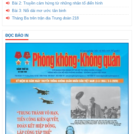
Bài 2: Truyền cảm hứng từ những nhân tố điển hình
Bài 3: Nối dài mơ ước tân binh
Tháng Ba trên trận địa Trung đoàn 218
ĐỌC BÁO IN