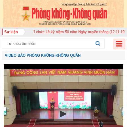
920 tổ chức Lễ kỷ niệm 50 năm Ngày truyền thống (12-11-1975/12-11-2025)
Sự kiện
VIDEO BÁO PHÒNG KHÔNG-KHÔNG QUÂN