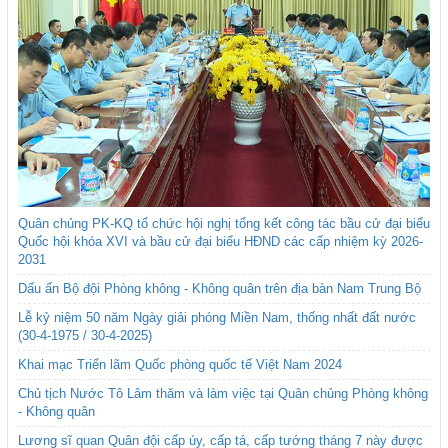
Quân chủng PK-KQ tổ chức hội nghị tổng kết công tác bầu cử đại biểu
Quốc hội khóa XVI và bầu cử đại biểu HĐND các cấp nhiệm kỳ 2026-
2031
Dấu ấn Bộ đội Phòng không - Không quân trên địa bàn Nam Trung Bộ
Lễ kỷ niệm 50 năm Ngày giải phóng Miền Nam, thống nhất đất nước
(30-4-1975 / 30-4-2025)
Khai mạc Triển lãm Quốc phòng quốc tế Việt Nam 2024
Chủ tịch Nước Tô Lâm thăm và làm việc tại Quân chủng Phòng không
- Không quân
Lương sĩ quan Quân đội cấp úy, cấp tá, cấp tướng tháng 7 này được