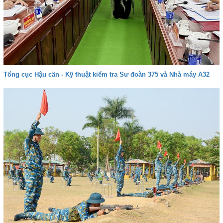
Tổng cục Hậu cần - Kỹ thuật kiểm tra Sư đoàn 375 và Nhà máy A32