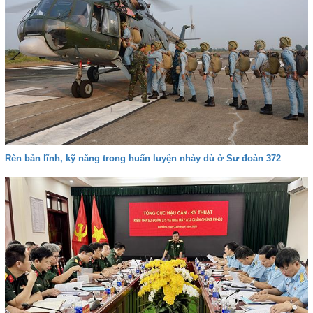
Rèn bản lĩnh, kỹ năng trong huấn luyện nhảy dù ở Sư đoàn 372