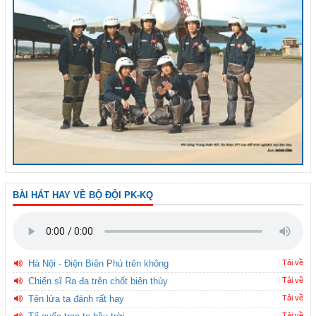
BÀI HÁT HAY VỀ BỘ ĐỘI PK-KQ
Hà Nội - Điện Biên Phủ trên không
Tải về
Chiến sĩ Ra đa trên chốt biên thùy
Tải về
Tên lửa ta đánh rất hay
Tải về
Tải về