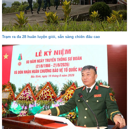
Trạm ra đa 28 huấn luyện giỏi, sẵn sàng chiến đấu cao