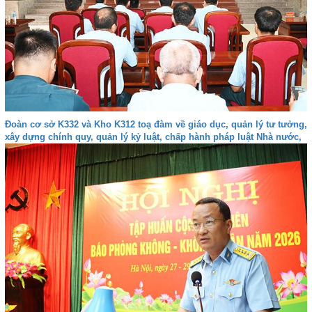
Đoàn cơ sở K332 và Kho K312 toạ đàm về giáo dục, quản lý tư tưởng,
xây dựng chính quy, quản lý kỷ luật, chấp hành pháp luật Nhà nước,
kỷ luật Quân đội và bảo đảm an toàn trong các hoạt động