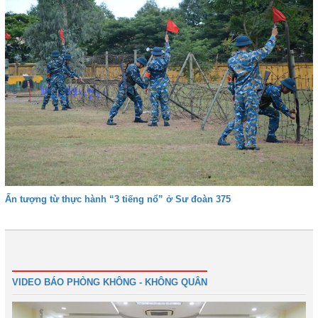
Ấn tượng từ thực hành “3 tiếng nổ” ở Sư đoàn 375
Trước
1
2
3
4
5
Tiếp
Cuối
VIDEO BÁO PHÒNG KHÔNG - KHÔNG QUÂN