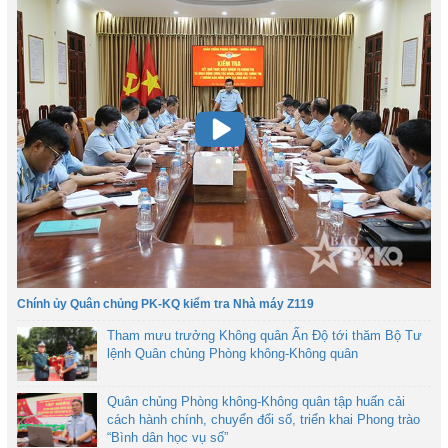
Chính ủy Quân chủng PK-KQ kiểm tra Nhà máy Z119
Tham mưu trưởng Không quân Ấn Độ tới thăm Bộ Tư
lệnh Quân chủng Phòng không-Không quân
Quân chủng Phòng không-Không quân tập huấn cải
cách hành chính, chuyển đổi số, triển khai Phong trào
“Bình dân học vụ số”