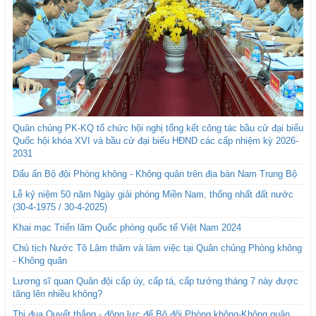
Quân chủng PK-KQ tổ chức hội nghị tổng kết công tác bầu cử đại biểu
Quốc hội khóa XVI và bầu cử đại biểu HĐND các cấp nhiệm kỳ 2026-
2031
Dấu ấn Bộ đội Phòng không - Không quân trên địa bàn Nam Trung Bộ
Lễ kỷ niệm 50 năm Ngày giải phóng Miền Nam, thống nhất đất nước
(30-4-1975 / 30-4-2025)
Khai mạc Triển lãm Quốc phòng quốc tế Việt Nam 2024
Chủ tịch Nước Tô Lâm thăm và làm việc tại Quân chủng Phòng không
- Không quân
Lương sĩ quan Quân đội cấp úy, cấp tá, cấp tướng tháng 7 này được
tăng lên nhiều không?
Thi đua Quyết thắng - động lực để Bộ đội Phòng không-Không quân