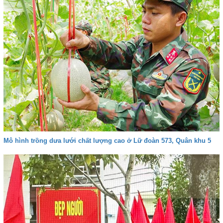
Mô hình trồng dưa lưới chất lượng cao ở Lữ đoàn 573, Quân khu 5