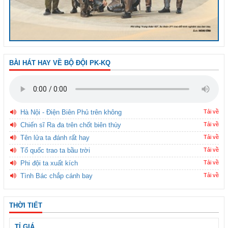
BÀI HÁT HAY VỀ BỘ ĐỘI PK-KQ
Hà Nội - Điện Biên Phủ trên không
Tải về
Chiến sĩ Ra đa trên chốt biên thùy
Tải về
Tên lửa ta đánh rất hay
Tải về
Tổ quốc trao ta bầu trời
Tải về
Phi đội ta xuất kích
Tải về
Tình Bác chắp cánh bay
Tải về
THỜI TIẾT
TỈ GIÁ