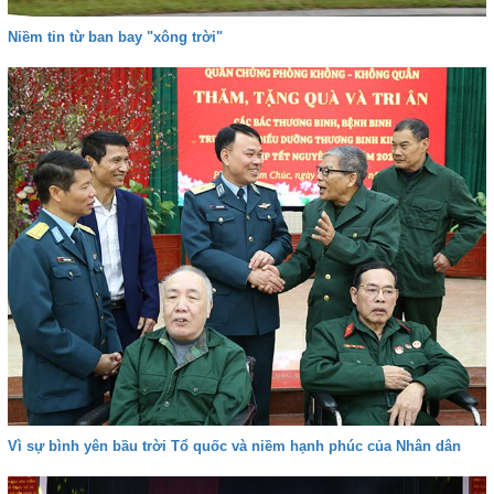
Niềm tin từ ban bay "xông trời"
Vì sự bình yên bầu trời Tổ quốc và niềm hạnh phúc của Nhân dân