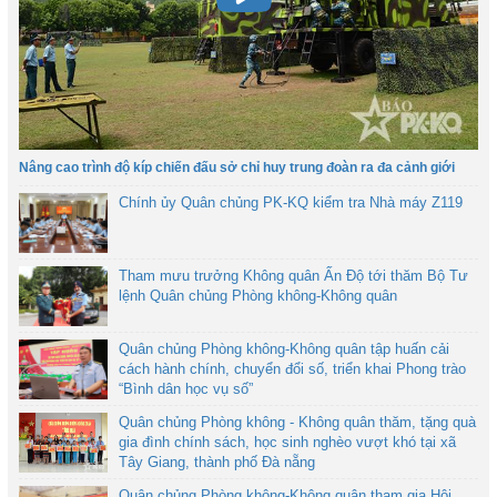
Nâng cao trình độ kíp chiến đấu sở chỉ huy trung đoàn ra đa cảnh giới
Chính ủy Quân chủng PK-KQ kiểm tra Nhà máy Z119
Tham mưu trưởng Không quân Ấn Độ tới thăm Bộ Tư
lệnh Quân chủng Phòng không-Không quân
Quân chủng Phòng không-Không quân tập huấn cải
cách hành chính, chuyển đổi số, triển khai Phong trào
“Bình dân học vụ số”
Quân chủng Phòng không - Không quân thăm, tặng quà
gia đình chính sách, học sinh nghèo vượt khó tại xã
Tây Giang, thành phố Đà nẵng
Quân chủng Phòng không-Không quân tham gia Hội