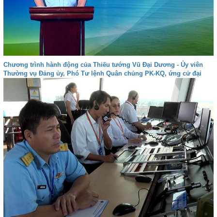
Chương trình hành động của Thiếu tướng Vũ Đại Dương - Ủy viên
Thường vụ Đảng ủy, Phó Tư lệnh Quân chủng PK-KQ, ứng cử đại
biểu Quốc hội khóa XVI tại Khánh Hòa - Đơn vị bầu cử số 4