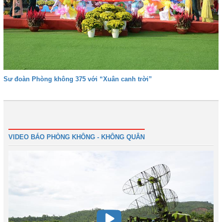
Sư đoàn Phòng không 375 với “Xuân canh trời”
Trước
1
2
3
4
5
6
7
Tiếp
Cuối
VIDEO BÁO PHÒNG KHÔNG - KHÔNG QUÂN