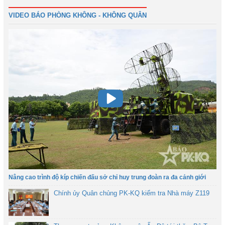
51
Tiếp
Cuối
VIDEO BÁO PHÒNG KHÔNG - KHÔNG QUÂN
Nâng cao trình độ kíp chiến đấu sở chỉ huy trung đoàn ra đa cảnh giới
Chính ủy Quân chủng PK-KQ kiểm tra Nhà máy Z119