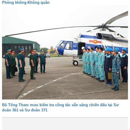
Phòng không-Không quân
Bộ Tổng Tham mưu kiểm tra công tác sẵn sàng chiến đấu tại Sư
đoàn 361 và Sư đoàn 371
Đầu
Trước
44
45
46
47
48
49
50