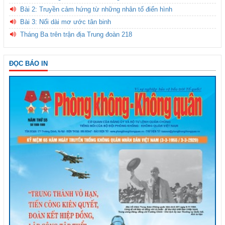
Bài 2: Truyền cảm hứng từ những nhân tố điển hình
Bài 3: Nối dài mơ ước tân binh
Tháng Ba trên trận địa Trung đoàn 218
ĐỌC BÁO IN