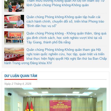
Tham mưu trưởng Không quân Ấn Độ tới thăm Bộ Tư
lệnh Quân chủng Phòng không-Không quân
Quân chủng Phòng không-Không quân tập huấn cải
cách hành chính, chuyển đổi số, triển khai Phong trào
“Bình dân học vụ số”
Quân chủng Phòng không - Không quân thăm, tặng quà
gia đình chính sách, học sinh nghèo vượt khó tại xã
Tây Giang, thành phố Đà nẵng
Quân chủng Phòng không-Không quân tham gia Hội
nghị toàn quốc nghiên cứu, học tập, quán triệt và triển
khai thực hiện Nghị quyết Hội nghị lần thứ ba Ban Chấp
hành Trung ương Đảng khóa XIV
DƯ LUẬN QUAN TÂM
Ngày 2 Tháng 4, 2026