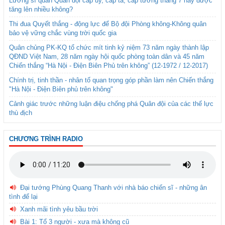
Lương sĩ quan Quân đội cấp úy, cấp tá, cấp tướng tháng 7 này được
tăng lên nhiều không?
Thi đua Quyết thắng - động lực để Bộ đội Phòng không-Không quân
bảo vệ vững chắc vùng trời quốc gia
Quân chủng PK-KQ tổ chức mít tinh kỷ niệm 73 năm ngày thành lập
QĐND Việt Nam, 28 năm ngày hội quốc phòng toàn dân và 45 năm
Chiến thắng “Hà Nội - Điện Biên Phủ trên không” (12-1972 / 12-2017)
Chính trị, tinh thần - nhân tố quan trọng góp phần làm nên Chiến thắng
"Hà Nội - Điện Biên phủ trên không"
Cảnh giác trước những luận điệu chống phá Quân đội của các thế lực
thù địch
CHƯƠNG TRÌNH RADIO
Đại tướng Phùng Quang Thanh với nhà báo chiến sĩ - những ân
tình để lại
Xanh mãi tình yêu bầu trời
Bài 1: Tổ 3 người - xưa mà không cũ