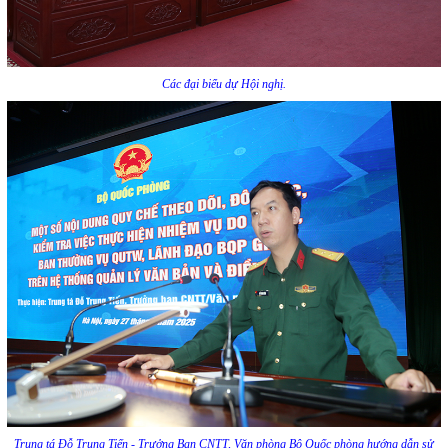
Các đại biểu dự Hội nghị.
Trung tá Đỗ Trung Tiến - Trưởng Ban CNTT, Văn phòng Bộ Quốc phòng hướng dẫn sử