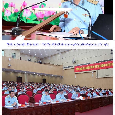
Thiếu tướng Bùi Đức Hiền - Phó Tư lệnh Quân chủng phát biểu khai mạc Hội nghị.