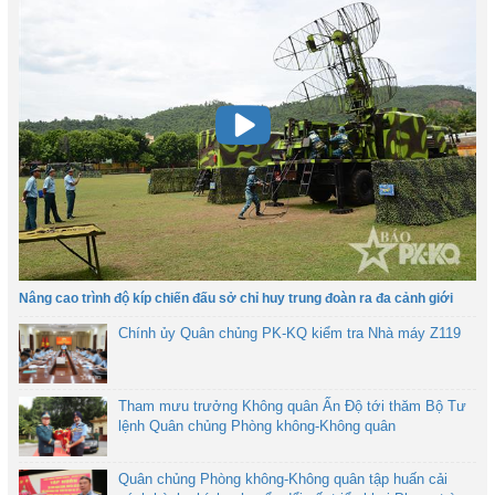
Nâng cao trình độ kíp chiến đấu sở chỉ huy trung đoàn ra đa cảnh giới
Chính ủy Quân chủng PK-KQ kiểm tra Nhà máy Z119
Tham mưu trưởng Không quân Ấn Độ tới thăm Bộ Tư
lệnh Quân chủng Phòng không-Không quân
Quân chủng Phòng không-Không quân tập huấn cải