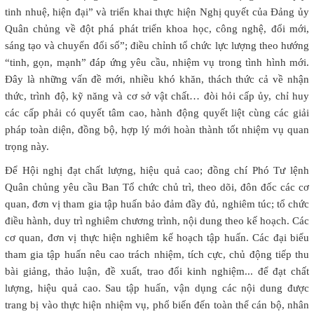
tinh nhuệ, hiện đại” và triển khai thực hiện Nghị quyết của Đảng ủy
Quân chủng về đột phá phát triển khoa học, công nghệ, đổi mới,
sáng tạo và chuyển đổi số”; điều chỉnh tổ chức lực lượng theo hướng
“tinh, gọn, mạnh” đáp ứng yêu cầu, nhiệm vụ trong tình hình mới.
Đây là những vấn đề mới, nhiều khó khăn, thách thức cả về nhận
thức, trình độ, kỹ năng và cơ sở vật chất… đòi hỏi cấp ủy, chỉ huy
các cấp phải có quyết tâm cao, hành động quyết liệt cùng các giải
pháp toàn diện, đồng bộ, hợp lý mới hoàn thành tốt nhiệm vụ quan
trọng này.
Để Hội nghị đạt chất lượng, hiệu quả cao; đồng chí Phó Tư lệnh
Quân chủng yêu cầu Ban Tổ chức chủ trì, theo dõi, đôn đốc các cơ
quan, đơn vị tham gia tập huấn bảo đảm đầy đủ, nghiêm túc; tổ chức
điều hành, duy trì nghiêm chương trình, nội dung theo kế hoạch. Các
cơ quan, đơn vị thực hiện nghiêm kế hoạch tập huấn. Các đại biểu
tham gia tập huấn nêu cao trách nhiệm, tích cực, chủ động tiếp thu
bài giảng, thảo luận, đề xuất, trao đổi kinh nghiệm... để đạt chất
lượng, hiệu quả cao. Sau tập huấn, vận dụng các nội dung được
trang bị vào thực hiện nhiệm vụ, phổ biến đến toàn thể cán bộ, nhân