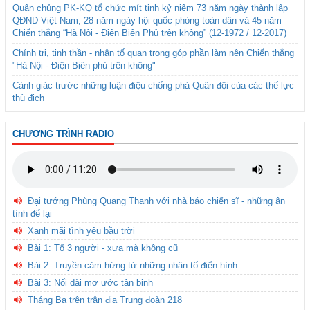
Quân chủng PK-KQ tổ chức mít tinh kỷ niệm 73 năm ngày thành lập
QĐND Việt Nam, 28 năm ngày hội quốc phòng toàn dân và 45 năm
Chiến thắng “Hà Nội - Điện Biên Phủ trên không” (12-1972 / 12-2017)
Chính trị, tinh thần - nhân tố quan trọng góp phần làm nên Chiến thắng
"Hà Nội - Điện Biên phủ trên không"
Cảnh giác trước những luận điệu chống phá Quân đội của các thế lực
thù địch
CHƯƠNG TRÌNH RADIO
Đại tướng Phùng Quang Thanh với nhà báo chiến sĩ - những ân
tình để lại
Xanh mãi tình yêu bầu trời
Bài 1: Tổ 3 người - xưa mà không cũ
Bài 2: Truyền cảm hứng từ những nhân tố điển hình
Bài 3: Nối dài mơ ước tân binh
Tháng Ba trên trận địa Trung đoàn 218