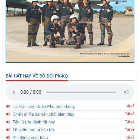
BÀI HÁT HAY VỀ BỘ ĐỘI PK-KQ
Hà Nội - Điện Biên Phủ trên không
Tải về
Chiến sĩ Ra đa trên chốt biên thùy
Tải về
Tên lửa ta đánh rất hay
Tải về
Tổ quốc trao ta bầu trời
Tải về
Phi đội ta xuất kích
Tải về