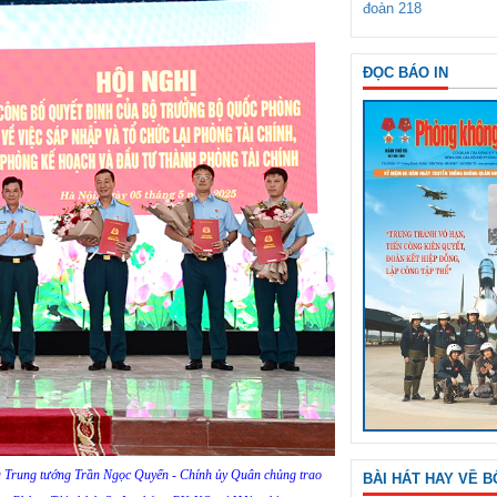
đoàn 218
ĐỌC BÁO IN
à Trung tướng Trần Ngọc Quyến - Chính ủy Quân chủng trao
BÀI HÁT HAY VỀ B