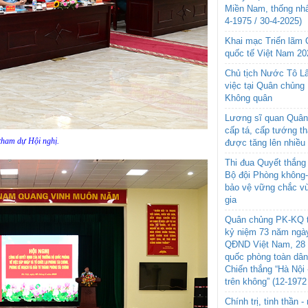
Miền Nam, thống nhấ
4-1975 / 30-4-2025)
Khai mạc Triển lãm
quốc tế Việt Nam 20
Chủ tịch Nước Tô L
việc tại Quân chủng
Không quân
Lương sĩ quan Quân 
cấp tá, cấp tướng t
 tham dự Hội nghị.
được tăng lên nhiều
Thi đua Quyết thắng 
Bộ đội Phòng không
bảo vệ vững chắc vù
gia
Quân chủng PK-KQ t
kỷ niệm 73 năm ngày
QĐND Việt Nam, 28 
quốc phòng toàn dâ
Chiến thắng “Hà Nội 
trên không” (12-1972
Chính trị, tinh thần 