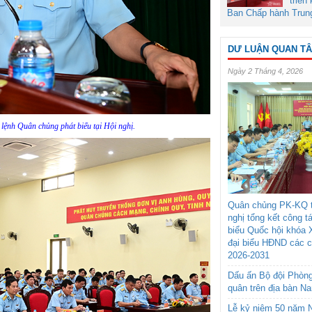
triển
Ban Chấp hành Trun
DƯ LUẬN QUAN T
Ngày 2 Tháng 4, 2026
lệnh Quân chủng phát biểu tại Hội nghị.
Quân chủng PK-KQ t
nghị tổng kết công t
biểu Quốc hội khóa 
đại biểu HĐND các 
2026-2031
Dấu ấn Bộ đội Phòn
quân trên địa bàn N
Lễ kỷ niệm 50 năm N