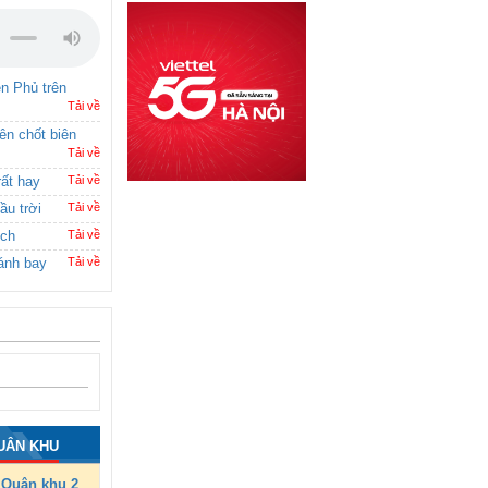
ên Phủ trên
Tải về
rên chốt biên
Tải về
rất hay
Tải về
ầu trời
Tải về
ích
Tải về
ánh bay
Tải về
UÂN KHU
Quân khu 2