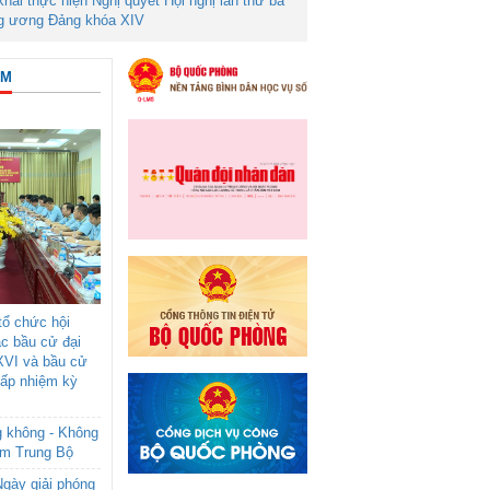
 khai thực hiện Nghị quyết Hội nghị lần thứ ba
g ương Đảng khóa XIV
ÂM
ổ chức hội
ác bầu cử đại
XVI và bầu cử
cấp nhiệm kỳ
g không - Không
am Trung Bộ
gày giải phóng