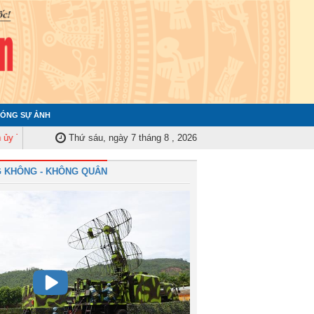
ÓNG SỰ ẢNH
ng tập huấn nghiệp vụ công tác kiểm tra, giám sát năm 2025
Thứ sáu, ngày 7 tháng 8 , 2026
Quân chủng 
 KHÔNG - KHÔNG QUÂN