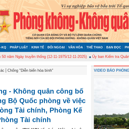
-KQ
PHÁP LUẬT
KINH TẾ
ĐỐI NGOẠI
VĂN HÓA
THỂ THAO
BẠN ĐỌC
PH
 truyền thống (12-11-1975/12-11-2025)
Ủy ban Kiểm tra Quân ủy Trung ươ
Bác
Chống "Diễn biến hòa bình"
VIDEO BÁO PHÒNG
g - Không quân công bố
ng Bộ Quốc phòng về việc
hòng Tài chính, Phòng Kế
Phòng Tài chính