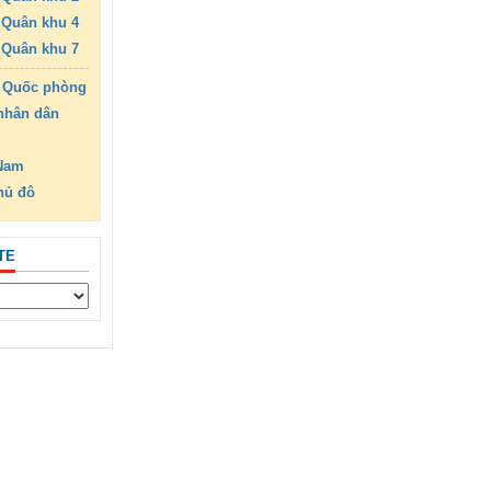
Quân khu 4
Quân khu 7
 Quốc phòng
nhân dân
 Nam
hủ đô
TE