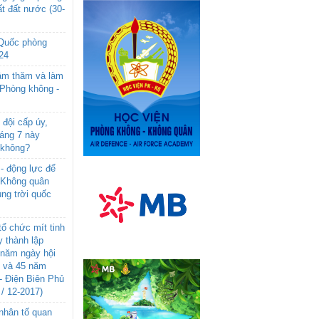
t đất nước (30-
 Quốc phòng
24
âm thăm và làm
 Phòng không -
đội cấp úy,
háng 7 này
 không?
- động lực để
-Không quân
ng trời quốc
ổ chức mít tinh
 thành lập
năm ngày hội
n và 45 năm
- Điện Biên Phủ
 / 12-2017)
- nhân tố quan