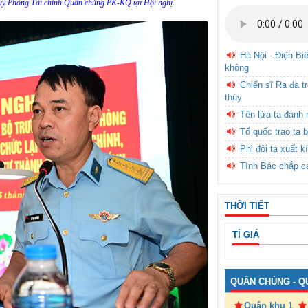
huy Phòng Tài chính Quân chủng PK-KQ tại Hội nghị.
Hà Nội - Điện Bi
không
Chiến sĩ Ra đa t
thùy
Tên lửa ta đánh 
Tổ quốc trao ta b
Phi đội ta xuất k
Tình Bác chắp c
THỜI TIẾT
TỈ GIÁ
QUÂN CHỦNG - Q
Quân khu 1