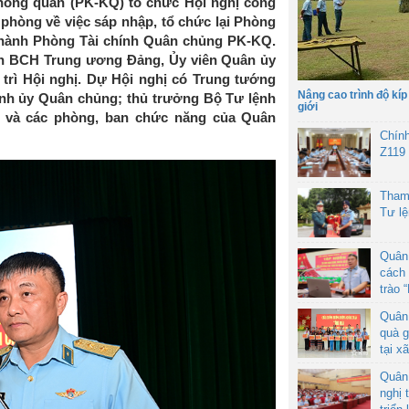
ông quân (PK-KQ) tổ chức Hội nghị công
hòng về việc sáp nhập, tổ chức lại Phòng
thành Phòng Tài chính Quân chủng PK-KQ.
ên BCH Trung ương Đảng, Ủy viên Quân ủy
trì Hội nghị. Dự Hội nghị có Trung tướng
Nâng cao trình độ kíp
ính ủy Quân chủng; thủ trưởng Bộ Tư lệnh
giới
 và các phòng, ban chức năng của Quân
Chín
Z119
Tham
Tư l
Quân
cách 
trào 
Quân
quà g
tại x
Quân
nghị 