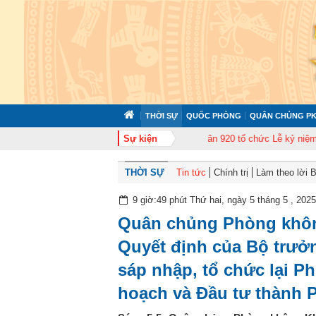
THỜI SỰ
QUỐC PHÒNG
QUÂN CHỦNG PK
n bộ năm 2026
Trung đoàn Không quân 920 tổ chức Lễ kỷ niệm 50 năm Ngày
Sự kiện
THỜI SỰ
Tin tức
Chính trị
Làm theo lời 
9 giờ:49 phút Thứ hai, ngày 5 tháng 5 , 2025
Quân chủng Phòng khôn
Quyết định của Bộ trưở
sáp nhập, tổ chức lại P
hoạch và Đầu tư thành 