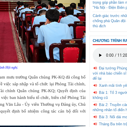
trọng góp phần làm 
"Hà Nội - Điện Biên 
Cảnh giác trước nhữ
chống phá Quân đội 
thù địch
CHƯƠNG TRÌNH R
nh Hội nghị.
Đại tướng Phùn
với nhà báo chiến sĩ
 Tham mưu trưởng Quân chủng PK-KQ đã công bố
để lại
 việc sáp nhập và tổ chức lại Phòng Tài chính,
Xanh mãi tình yê
ài chính Quân chủng PK-KQ; Quyết định của
Bài 1: Tổ 3 ngườ
ệc ban hành biểu tổ chức, biên chế Phòng Tài
không cũ
ng Văn Lâu - Ủy viên Thường vụ Đảng ủy, Chủ
Bài 2: Truyền c
những nhân tố điển 
quyết định bổ nhiệm công tác cán bộ đối với
Bài 3: Nối dài m
Tháng Ba trên tr