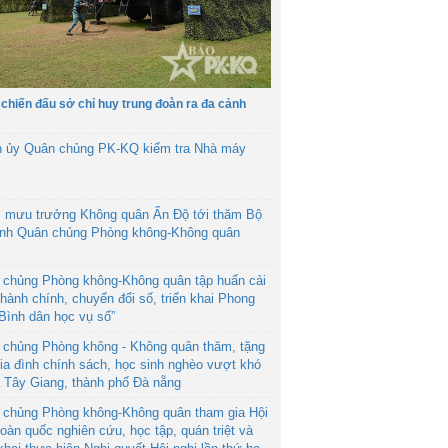
 chiến đấu sở chỉ huy trung đoàn ra đa cảnh
h ủy Quân chủng PK-KQ kiểm tra Nhà máy
 mưu trưởng Không quân Ấn Độ tới thăm Bộ
ệnh Quân chủng Phòng không-Không quân
 chủng Phòng không-Không quân tập huấn cải
hành chính, chuyển đổi số, triển khai Phong
“Bình dân học vụ số”
 chủng Phòng không - Không quân thăm, tặng
ia đình chính sách, học sinh nghèo vượt khó
ã Tây Giang, thành phố Đà nẵng
 chủng Phòng không-Không quân tham gia Hội
toàn quốc nghiên cứu, học tập, quán triệt và