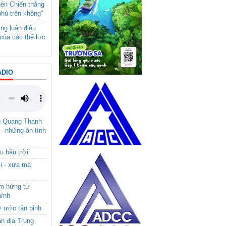
nên Chiến thắng
phủ trên không"
ng luận điệu
của các thế lực
ADIO
g Quang Thanh
 - những ân tình
u bầu trời
i - xưa mà
ảm hứng từ
hình
ơ ước tân binh
ận địa Trung