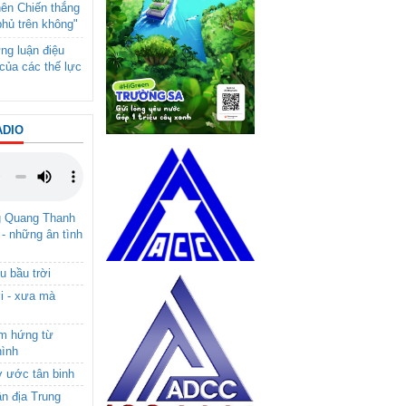
nên Chiến thắng
phủ trên không"
ng luận điệu
của các thế lực
ADIO
g Quang Thanh
 - những ân tình
u bầu trời
i - xưa mà
ảm hứng từ
hình
ơ ước tân binh
ận địa Trung