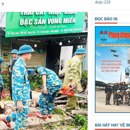
đoàn 218
9.
ĐỌC BÁO IN
BÀI HÁT HAY VỀ B