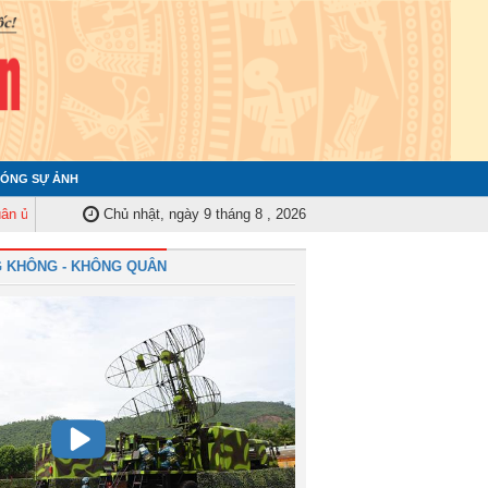
ÓNG SỰ ẢNH
ng ương tập huấn nghiệp vụ công tác kiểm tra, giám sát năm 2025
Chủ nhật, ngày 9 tháng 8 , 2026
Quân c
 KHÔNG - KHÔNG QUÂN