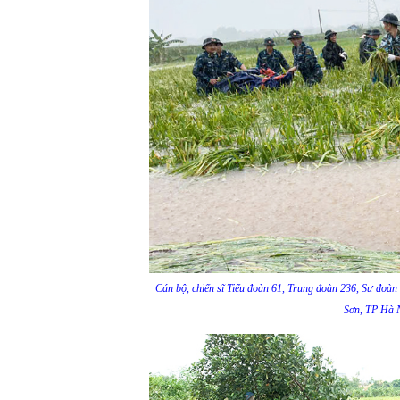
Cán bộ, chiến sĩ Tiểu đoàn 61, Trung đoàn 236, Sư đoà
Sơn, TP Hà N