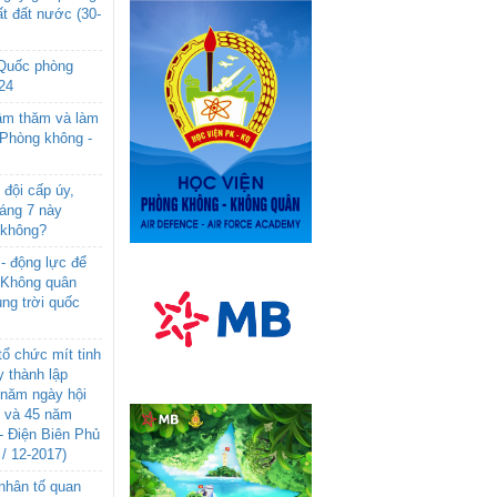
t đất nước (30-
 Quốc phòng
24
âm thăm và làm
 Phòng không -
đội cấp úy,
háng 7 này
 không?
- động lực để
-Không quân
ng trời quốc
ổ chức mít tinh
 thành lập
năm ngày hội
n và 45 năm
- Điện Biên Phủ
 / 12-2017)
- nhân tố quan