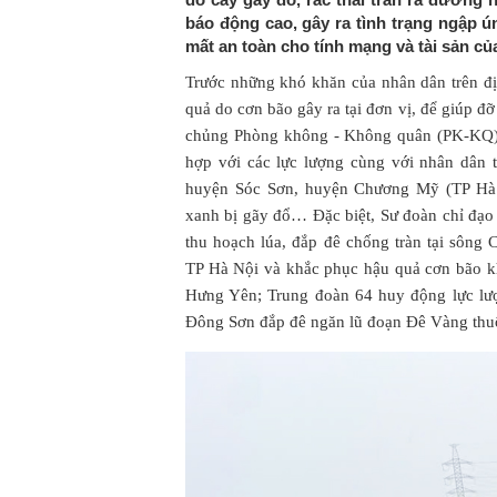
báo động cao, gây ra tình trạng ngập ú
mất an toàn cho tính mạng và tài sản củ
Trước những khó khăn của nhân dân trên đ
quả do cơn bão gây ra tại đơn vị, để giúp đ
chủng Phòng không - Không quân (PK-KQ) 
hợp với các lực lượng cùng với nhân dân 
huyện Sóc Sơn, huyện Chương Mỹ (TP Hà N
xanh bị gãy đổ… Đặc biệt, Sư đoàn chỉ đạo
thu hoạch lúa, đắp đê chống tràn tại sôn
TP Hà Nội và khắc phục hậu quả cơn bão 
Hưng Yên; Trung đoàn 64 huy động lực lư
Đông Sơn đắp đê ngăn lũ đoạn Đê Vàng thu