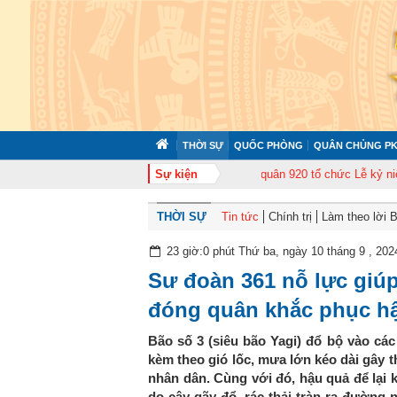
THỜI SỰ
QUỐC PHÒNG
QUÂN CHỦNG PK
ấn cán bộ năm 2026
Trung đoàn Không quân 920 tổ chức Lễ kỷ niệm 50 nă
Sự kiện
THỜI SỰ
Tin tức
Chính trị
Làm theo lời 
23 giờ:0 phút Thứ ba, ngày 10 tháng 9 , 202
Sư đoàn 361 nỗ lực giúp
đóng quân khắc phục hậ
Bão số 3 (siêu bão Yagi) đổ bộ vào các
kèm theo gió lốc, mưa lớn kéo dài gây t
nhân dân. Cùng với đó, hậu quả để lại 
do cây gãy đổ, rác thải tràn ra đường