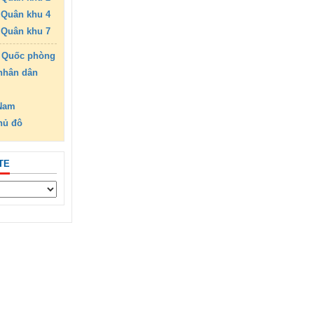
Quân khu 4
Quân khu 7
 Quốc phòng
nhân dân
 Nam
hủ đô
TE