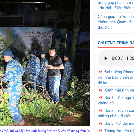
trọng góp phần làm 
"Hà Nội - Điện Biên 
Cảnh giác trước nhữ
chống phá Quân đội 
thù địch
CHƯƠNG TRÌNH R
Đại tướng Phùn
với nhà báo chiến sĩ
để lại
Xanh mãi tình yê
Bài 1: Tổ 3 ngườ
không cũ
Bài 2: Truyền c
những nhân tố điển 
Bài 3: Nối dài m
Tháng Ba trên tr
ân Hoà, thị xã Mỹ Hào tỉnh Hưng Yên xử lý cây đổ trong đêm 9-