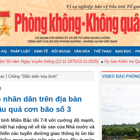
-KQ
PHÁP LUẬT
KINH TẾ
ĐỐI NGOẠI
VĂN HÓA
THỂ THAO
BẠN ĐỌC
PH
m Ngày truyền thống (12-11-1975/12-11-2025)
Ủy ban Kiểm tra Quân ủy Tru
Bác
Chống "Diễn biến hòa bình"
VIDEO BÁO PHÒNG
4
 nhân dân trên địa bàn
u quả cơn bão số 3
 tỉnh Miền Bắc tối 7-9 với cường độ mạnh,
hiệt hại nặng nề về tài sản của Nhà nước và
khiến các tuyến đường giao thông bị ùn tắc
 nhiều; mực nước trên các sông đều ở mức