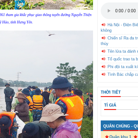
 361 tham gia khắc phục giao thông tuyến đường Nguyễn Thiện
Mỹ Hào, tỉnh Hưng Yên.
Hà Nội - Điện Bi
không
Chiến sĩ Ra đa t
thùy
Tên lửa ta đánh 
Tổ quốc trao ta b
Phi đội ta xuất k
Tình Bác chắp c
THỜI TIẾT
TỈ GIÁ
QUÂN CHỦNG - Q
Quân khu 1