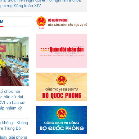
 khai thực hiện Nghị quyết Hội nghị lần thứ ba
g ương Đảng khóa XIV
ÂM
ổ chức hội
ác bầu cử đại
XVI và bầu cử
cấp nhiệm kỳ
g không - Không
am Trung Bộ
gày giải phóng