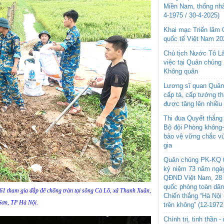
Miền Nam, thống nhấ
4-1975 / 30-4-2025)
Khai mạc Triển lãm
quốc tế Việt Nam 20
Chủ tịch Nước Tô L
việc tại Quân chủng
Không quân
Lương sĩ quan Quân 
cấp tá, cấp tướng t
được tăng lên nhiều
Thi đua Quyết thắng 
Bộ đội Phòng không
bảo vệ vững chắc vù
gia
Quân chủng PK-KQ t
kỷ niệm 73 năm ngày
QĐND Việt Nam, 28 
quốc phòng toàn dâ
361 tham gia đắp đê chống tràn tại sông Cà Lồ, xã Thanh Xuân,
Chiến thắng “Hà Nội 
Sơn, TP Hà Nội.
trên không” (12-1972
Chính trị, tinh thần 