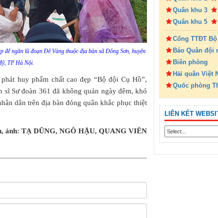
Quân khu 3
Quân khu 5
Cổng TTĐT Bộ
Báo Quân đội 
ắp đê ngăn lũ đoạn Đê Vàng thuộc địa bàn xã Đông Sơn, huyện
Biên phòng
ỹ, TP Hà Nội.
Hải quân Việt
à phát huy phẩm chất cao đẹp “Bộ đội Cụ Hồ”,
Quốc phòng T
ến sĩ Sư đoàn 361 đã không quản ngày đêm, khó
hân dân trên địa bàn đóng quân khắc phục thiệt
LIÊN KẾT WEBSI
n, ảnh: TẠ DŨNG, NGÔ HẬU, QUANG VIÊN