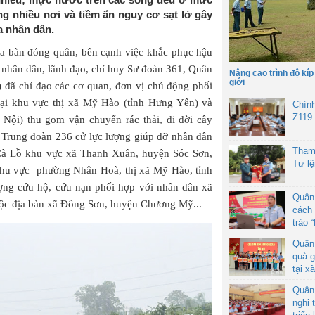
ng nhiều nơi và tiềm ẩn nguy cơ sạt lở gây
a nhân dân.
ịa bàn đóng quân, bên cạnh việc khắc phục hậu
ỡ nhân dân, lãnh đạo, chỉ huy Sư đoàn 361, Quân
Nâng cao trình độ kíp
giới
đã chỉ đạo các cơ quan, đơn vị chủ động phối
tại khu vực thị xã Mỹ Hào (tỉnh Hưng Yên) và
Chín
Z119
ội) thu gom vận chuyển rác thải, di dời cây
 Trung đoàn 236 cử lực lượng giúp đỡ nhân dân
Tham
g Cà Lồ khu vực xã Thanh Xuân, huyện Sóc Sơn,
Tư l
khu vực phường Nhân Hoà, thị xã Mỹ Hào, tỉnh
ợng cứu hộ, cứu nạn phối hợp với nhân dân xã
Quân
ộc địa bàn xã Đông Sơn, huyện Chương Mỹ...
cách 
trào 
Quân
quà g
tại x
Quân
nghị 