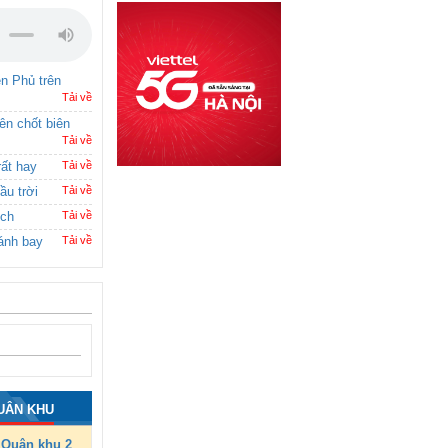
ên Phủ trên
Tải về
rên chốt biên
Tải về
rất hay
Tải về
ầu trời
Tải về
ích
Tải về
ánh bay
Tải về
UÂN KHU
Quân khu 2