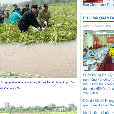
triển
Ban Chấp hành Trun
DƯ LUẬN QUAN T
Ngày 2 Tháng 4, 2026
Quân chủng PK-KQ t
nghị tổng kết công t
n 361 giúp nhân dân thôn Trung Na, xã Thanh Xuân, huyện Sóc
biểu Quốc hội khóa 
ội thu hoạch lúa.
đại biểu HĐND các 
2026-2031
Dấu ấn Bộ đội Phòn
quân trên địa bàn N
Lễ kỷ niệm 50 năm N