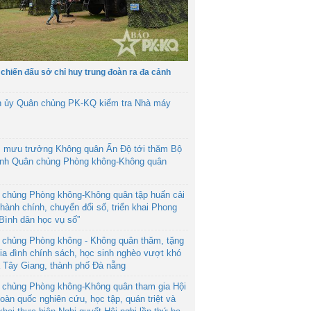
 chiến đấu sở chỉ huy trung đoàn ra đa cảnh
h ủy Quân chủng PK-KQ kiểm tra Nhà máy
 mưu trưởng Không quân Ấn Độ tới thăm Bộ
ệnh Quân chủng Phòng không-Không quân
 chủng Phòng không-Không quân tập huấn cải
hành chính, chuyển đổi số, triển khai Phong
“Bình dân học vụ số”
 chủng Phòng không - Không quân thăm, tặng
ia đình chính sách, học sinh nghèo vượt khó
ã Tây Giang, thành phố Đà nẵng
 chủng Phòng không-Không quân tham gia Hội
toàn quốc nghiên cứu, học tập, quán triệt và