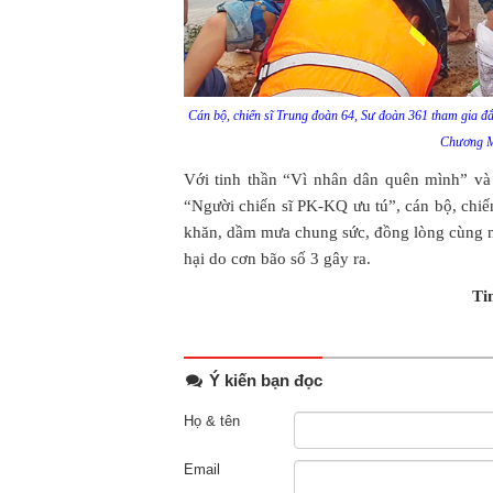
Cán bộ, chiến sĩ Trung đoàn 64, Sư đoàn 361 tham gia đ
Chương M
Với tinh thần “Vì nhân dân quên mình” v
“Người chiến sĩ PK-KQ ưu tú”, cán bộ, chi
khăn, dầm mưa chung sức, đồng lòng cùng n
hại do cơn bão số 3 gây ra.
Ti
Ý kiến bạn đọc
Họ & tên
Email