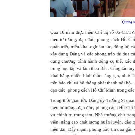
Quang cả
Qua 10 năm thực hiện Chỉ thị số 05-CT/TW
theo tư tưởng, đạo đức, phong cách Hồ Ch
quán triệt, triển khai nghiêm túc, đồng bộ c
xây dựng Đảng và các phong trào thi đua c
dựng chương trình hành động cụ thể, xác đ
trong học tập và làm theo Bác. Công tác tuyê
khai bằng nhiều hình thức sáng tạo, như: T
trên báo chí và hệ thống phát thanh nội bộ…
đạo đức, phong cách Hồ Chí Minh trong các 
Trong thời gian tới, Đảng ủy Trường Sĩ qu
theo tư tưởng, đạo đức, phong cách Hồ Chí 
vụ chính trị trung tâm. Nhà trường chú trọ
viên; nâng cao chất lượng huấn luyện, đào tạ
hiện đại. Đẩy mạnh phong trào thi đua gắn