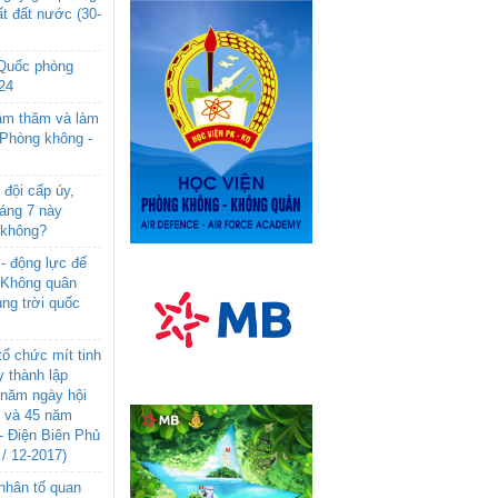
t đất nước (30-
 Quốc phòng
24
âm thăm và làm
 Phòng không -
đội cấp úy,
háng 7 này
 không?
- động lực để
-Không quân
ng trời quốc
ổ chức mít tinh
 thành lập
năm ngày hội
n và 45 năm
- Điện Biên Phủ
 / 12-2017)
- nhân tố quan