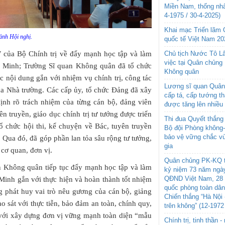
Miền Nam, thống nhấ
4-1975 / 30-4-2025)
Khai mạc Triển lãm
nh Hội nghị.
quốc tế Việt Nam 20
 của Bộ Chính trị về đẩy mạnh học tập và làm
Chủ tịch Nước Tô L
việc tại Quân chủng
í Minh; Trường Sĩ quan Không quân đã tổ chức
Không quân
ác nội dung gắn với nhiệm vụ chính trị, công tác
Lương sĩ quan Quân 
ủa Nhà trường. Các cấp ủy, tổ chức Đảng đã xây
cấp tá, cấp tướng t
ịnh rõ trách nhiệm của từng cán bộ, đảng viên
được tăng lên nhiều
n truyền, giáo dục chính trị tư tưởng được triển
Thi đua Quyết thắng 
ổ chức hội thi, kể chuyện về Bác, tuyên truyền
Bộ đội Phòng không
bảo vệ vững chắc vù
 Qua đó, đã góp phần lan tỏa sâu rộng tư tưởng,
gia
cơ quan, đơn vị.
Quân chủng PK-KQ t
an Không quân tiếp tục đẩy mạnh học tập và làm
kỷ niệm 73 năm ngày
QĐND Việt Nam, 28 
Minh gắn với thực hiện và hoàn thành tốt nhiệm
quốc phòng toàn dâ
ng phát huy vai trò nêu gương của cán bộ, giảng
Chiến thắng “Hà Nội 
o sát với thực tiễn, bảo đảm an toàn, chính quy,
trên không” (12-1972
 với xây dựng đơn vị vững mạnh toàn diện “mẫu
Chính trị, tinh thần 