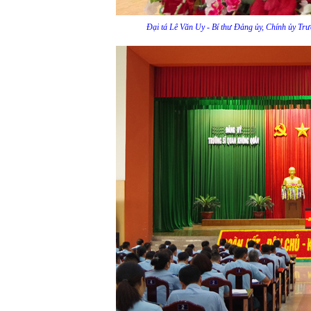
Đại tá Lê Văn Uy - Bí thư Đảng ủy, Chính ủy Tr