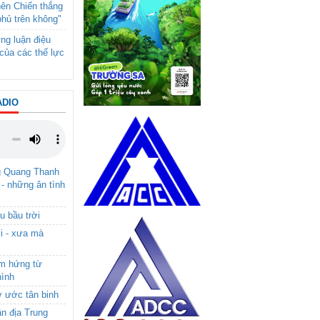
nên Chiến thắng
phủ trên không"
ng luận điệu
của các thế lực
ADIO
g Quang Thanh
 - những ân tình
u bầu trời
i - xưa mà
ảm hứng từ
hình
ơ ước tân binh
ận địa Trung