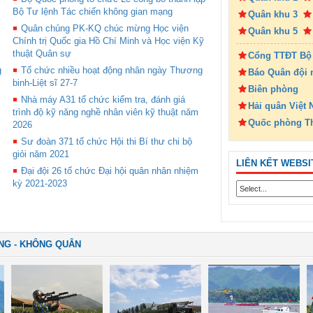
Bộ Tư lệnh Tác chiến không gian mạng
Quân khu 3
Quân chủng PK-KQ chúc mừng Học viện
Quân khu 5
Chính trị Quốc gia Hồ Chí Minh và Học viện Kỹ
thuật Quân sự
Cổng TTĐT Bộ
g
Tổ chức nhiều hoạt động nhân ngày Thương
Báo Quân đội 
m
binh-Liệt sĩ 27-7
Biên phòng
Nhà máy A31 tổ chức kiểm tra, đánh giá
Hải quân Việt
trình độ kỹ năng nghề nhân viên kỹ thuật năm
Quốc phòng T
2026
Sư đoàn 371 tổ chức Hội thi Bí thư chi bộ
giỏi năm 2021
LIÊN KẾT WEBSI
Đại đội 26 tổ chức Đại hội quân nhân nhiệm
kỳ 2021-2023
NG - KHÔNG QUÂN