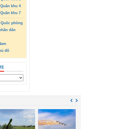
Quân khu 4
Quân khu 7
 Quốc phòng
nhân dân
 Nam
hủ đô
TE