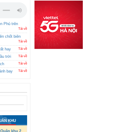
ên Phủ trên
Tải về
rên chốt biên
Tải về
rất hay
Tải về
ầu trời
Tải về
ích
Tải về
ánh bay
Tải về
UÂN KHU
Quân khu 2