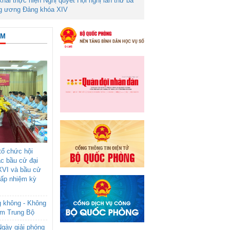
 khai thực hiện Nghị quyết Hội nghị lần thứ ba
g ương Đảng khóa XIV
ÂM
ổ chức hội
ác bầu cử đại
XVI và bầu cử
cấp nhiệm kỳ
g không - Không
am Trung Bộ
gày giải phóng