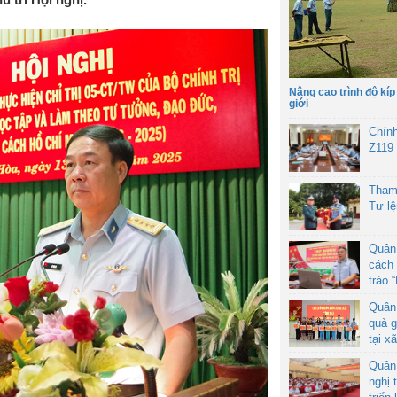
Nâng cao trình độ kíp
giới
Chín
Z119
Tham
Tư l
Quân
cách 
trào 
Quân
quà g
tại x
Quân
nghị 