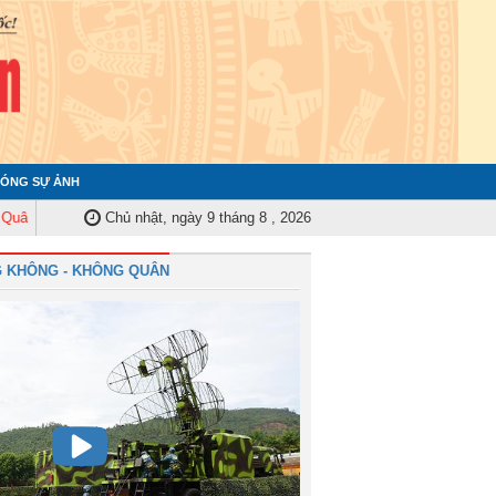
ÓNG SỰ ẢNH
 Trung ương tập huấn nghiệp vụ công tác kiểm tra, giám sát năm 2025
Chủ nhật, ngày 9 tháng 8 , 2026
Qu
 KHÔNG - KHÔNG QUÂN