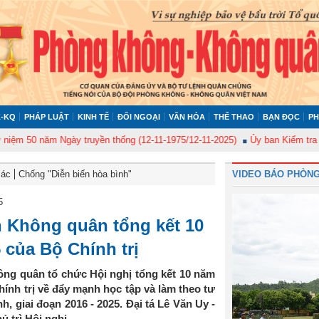
-KQ
PHÁP LUẬT
KINH TẾ
ĐỐI NGOẠI
VĂN HÓA
THỂ THAO
BẠN ĐỌC
PH
 năm Ngày truyền thống (12-11-1975/12-11-2025)
Ủy ban Kiểm tra Quân ủy
Bác
Chống "Diễn biến hòa bình"
VIDEO BÁO PHÒNG
5
 Không quân tổng kết 10
 của Bộ Chính trị
ng quân tổ chức Hội nghị tổng kết 10 năm
ính trị về đẩy mạnh học tập và làm theo tư
 giai đoạn 2016 - 2025. Đại tá Lê Văn Uy -
 trì Hội nghị.