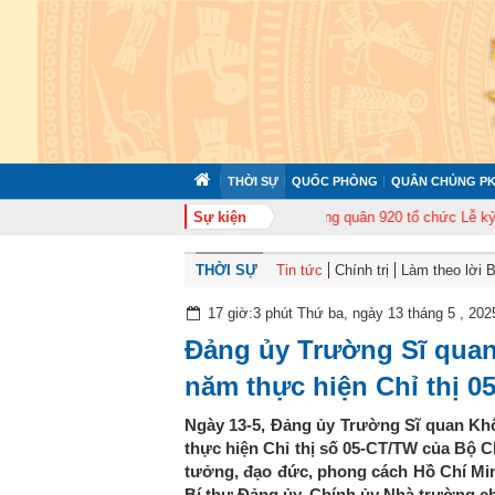
THỜI SỰ
QUỐC PHÒNG
QUÂN CHỦNG PK
 huấn cán bộ năm 2026
Trung đoàn Không quân 920 tổ chức Lễ kỷ niệm 50
Sự kiện
THỜI SỰ
Tin tức
Chính trị
Làm theo lời 
17 giờ:3 phút Thứ ba, ngày 13 tháng 5 , 202
Đảng ủy Trường Sĩ quan
năm thực hiện Chỉ thị 05
Ngày 13-5, Đảng ủy Trường Sĩ quan Khô
thực hiện Chỉ thị số 05-CT/TW của Bộ Ch
tưởng, đạo đức, phong cách Hồ Chí Minh,
Bí thư Đảng ủy, Chính ủy Nhà trường chủ