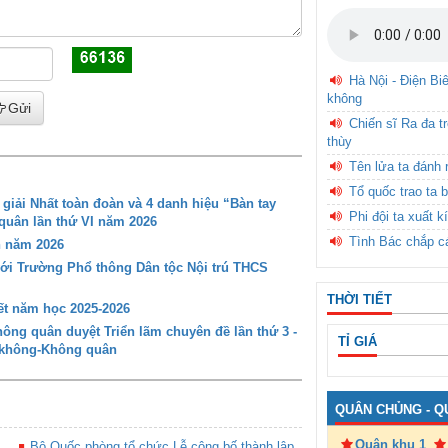
Hà Nội - Điện Bi
không
Gửi
Chiến sĩ Ra đa t
thùy
Tên lửa ta đánh 
Tổ quốc trao ta b
iải Nhất toàn đoàn và 4 danh hiệu “Bàn tay
Phi đội ta xuất k
 quân lần thứ VI năm 2026
Tình Bác chắp c
n năm 2026
với Trường Phổ thông Dân tộc Nội trú THCS
THỜI TIẾT
t năm học 2025-2026
ng quân duyệt Triển lãm chuyên đề lần thứ 3 -
TỈ GIÁ
g không-Không quân
QUÂN CHỦNG - Q
Quân khu 1
Bộ Quốc phòng tổ chức Lễ công bố thành lập