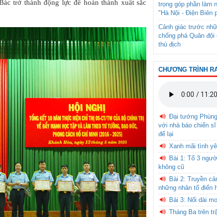
 Bác trở thành động lực để hoàn thành xuất sắc
trọng góp phần làm 
"Hà Nội - Điện Biên 
Cảnh giác trước nhữ
chống phá Quân đội 
thù địch
CHƯƠNG TRÌNH R
Đại tướng Phùn
với nhà báo chiến sĩ
để lại
Xanh mãi tình yê
Bài 1: Tổ 3 ngườ
không cũ
Bài 2: Truyền c
những nhân tố điển 
Bài 3: Nối dài m
Tháng Ba trên tr