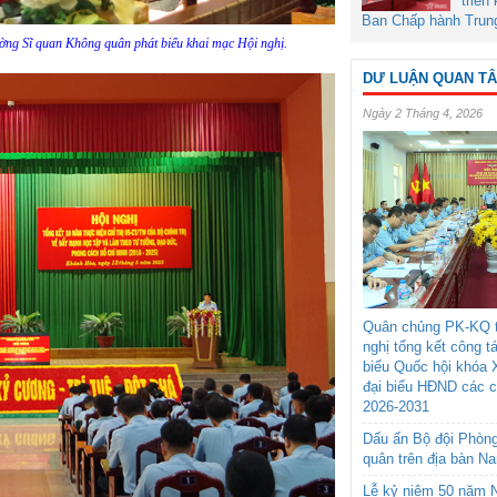
triển
Ban Chấp hành Trun
ường Sĩ quan Không quân phát biểu khai mạc Hội nghị.
DƯ LUẬN QUAN T
Ngày 2 Tháng 4, 2026
Quân chủng PK-KQ t
nghị tổng kết công t
biểu Quốc hội khóa 
đại biểu HĐND các 
2026-2031
Dấu ấn Bộ đội Phòn
quân trên địa bàn N
Lễ kỷ niệm 50 năm N