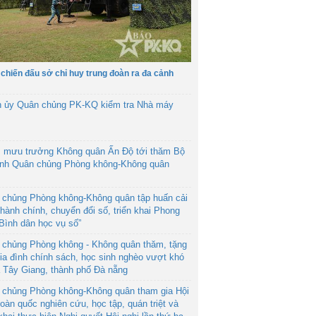
 chiến đấu sở chỉ huy trung đoàn ra đa cảnh
h ủy Quân chủng PK-KQ kiểm tra Nhà máy
 mưu trưởng Không quân Ấn Độ tới thăm Bộ
ệnh Quân chủng Phòng không-Không quân
 chủng Phòng không-Không quân tập huấn cải
hành chính, chuyển đổi số, triển khai Phong
“Bình dân học vụ số”
 chủng Phòng không - Không quân thăm, tặng
ia đình chính sách, học sinh nghèo vượt khó
ã Tây Giang, thành phố Đà nẵng
 chủng Phòng không-Không quân tham gia Hội
toàn quốc nghiên cứu, học tập, quán triệt và