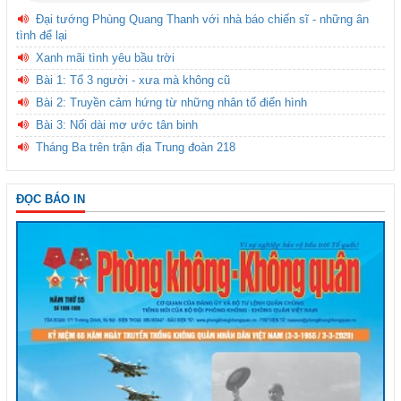
Đại tướng Phùng Quang Thanh với nhà báo chiến sĩ - những ân
tình để lại
Xanh mãi tình yêu bầu trời
Bài 1: Tổ 3 người - xưa mà không cũ
Bài 2: Truyền cảm hứng từ những nhân tố điển hình
Bài 3: Nối dài mơ ước tân binh
Tháng Ba trên trận địa Trung đoàn 218
ĐỌC BÁO IN