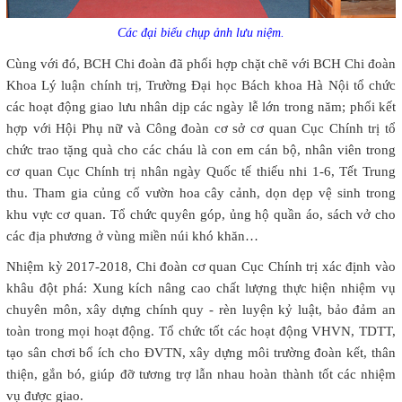
Các đại biểu chụp ảnh lưu niệm.
Cùng với đó, BCH Chi đoàn đã phối hợp chặt chẽ với BCH Chi đoàn
Khoa Lý luận chính trị, Trường Đại học Bách khoa Hà Nội tổ chức
các hoạt động giao lưu nhân dịp các ngày lễ lớn trong năm; phối kết
hợp với Hội Phụ nữ và Công đoàn cơ sở cơ quan Cục Chính trị tổ
chức trao tặng quà cho các cháu là con em cán bộ, nhân viên trong
cơ quan Cục Chính trị nhân ngày Quốc tế thiếu nhi 1-6, Tết Trung
thu. Tham gia củng cố vườn hoa cây cảnh, dọn dẹp vệ sinh trong
khu vực cơ quan. Tổ chức quyên góp, ủng hộ quần áo, sách vở cho
các địa phương ở vùng miền núi khó khăn…
Nhiệm kỳ 2017-2018, Chi đoàn cơ quan Cục Chính trị xác định vào
khâu đột phá: Xung kích nâng cao chất lượng thực hiện nhiệm vụ
chuyên môn, xây dựng chính quy - rèn luyện kỷ luật, bảo đảm an
toàn trong mọi hoạt động. Tổ chức tốt các hoạt động VHVN, TDTT,
tạo sân chơi bổ ích cho ĐVTN, xây dựng môi trường đoàn kết, thân
thiện, gắn bó, giúp đỡ tương trợ lẫn nhau hoàn thành tốt các nhiệm
vụ được giao.