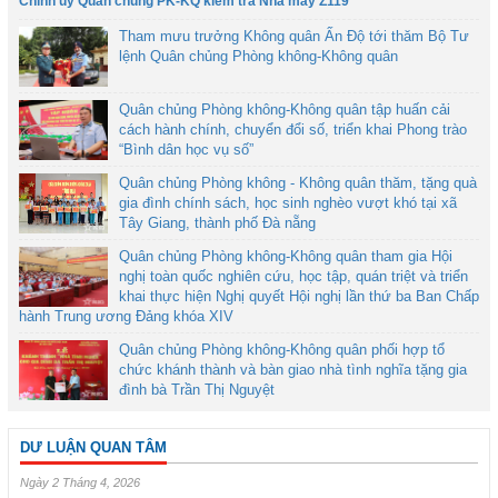
Chính ủy Quân chủng PK-KQ kiểm tra Nhà máy Z119
Tham mưu trưởng Không quân Ấn Độ tới thăm Bộ Tư
lệnh Quân chủng Phòng không-Không quân
Quân chủng Phòng không-Không quân tập huấn cải
cách hành chính, chuyển đổi số, triển khai Phong trào
“Bình dân học vụ số”
Quân chủng Phòng không - Không quân thăm, tặng quà
gia đình chính sách, học sinh nghèo vượt khó tại xã
Tây Giang, thành phố Đà nẵng
Quân chủng Phòng không-Không quân tham gia Hội
nghị toàn quốc nghiên cứu, học tập, quán triệt và triển
khai thực hiện Nghị quyết Hội nghị lần thứ ba Ban Chấp
hành Trung ương Đảng khóa XIV
Quân chủng Phòng không-Không quân phối hợp tổ
chức khánh thành và bàn giao nhà tình nghĩa tặng gia
đình bà Trần Thị Nguyệt
DƯ LUẬN QUAN TÂM
Ngày 2 Tháng 4, 2026