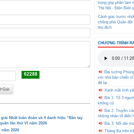
trọng góp phần làm 
"Hà Nội - Điện Biên 
Cảnh giác trước nhữ
chống phá Quân đội 
thù địch
CHƯƠNG TRÌNH R
Đại tướng Phùn
với nhà báo chiến sĩ
để lại
Gửi
Xanh mãi tình yê
Bài 1: Tổ 3 ngườ
không cũ
Bài 2: Truyền c
những nhân tố điển 
iải Nhất toàn đoàn và 4 danh hiệu “Bàn tay
 quân lần thứ VI năm 2026
Bài 3: Nối dài m
n năm 2026
Tháng Ba trên tr