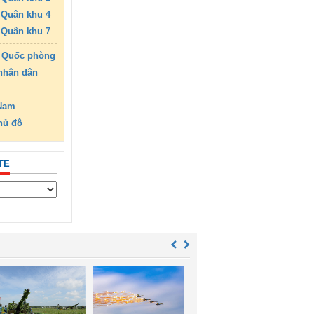
Quân khu 4
Quân khu 7
 Quốc phòng
nhân dân
 Nam
hủ đô
TE