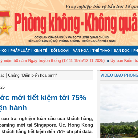
-KQ
PHÁP LUẬT
KINH TẾ
ĐỐI NGOẠI
VĂN HÓA
THỂ THAO
BẠN ĐỌC
PH
50 năm Ngày truyền thống (12-11-1975/12-11-2025)
Ủy ban Kiểm tra Quân 
Bác
Chống "Diễn biến hòa bình"
VIDEO BÁO PHÒNG
025
ước mới tiết kiệm tới 75%
iện hành
cao trải nghiệm toàn cầu của khách hàng,
 roaming mới tại Singapore, Úc, Hong Kong
khách hàng tiết kiệm đến 75% chi phí data.