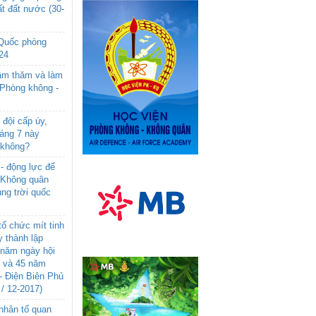
t đất nước (30-
 Quốc phòng
24
âm thăm và làm
 Phòng không -
đội cấp úy,
háng 7 này
 không?
- động lực để
-Không quân
ng trời quốc
ổ chức mít tinh
 thành lập
năm ngày hội
n và 45 năm
- Điện Biên Phủ
 / 12-2017)
- nhân tố quan