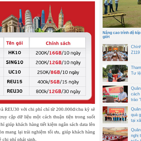
Nâng cao trình độ kíp
giới
Chín
Z119
Tham
Tư l
Quân
cách 
trào 
Quân
 REU30 với chi phí chỉ từ 200.000đ/chu kỳ sẽ
quà g
 truy cập dữ liệu một cách thuận tiện trong suốt
tại x
hỉ giúp khách hàng tiết kiệm ngân sách data lên
Quân
òn mang lại trải nghiệm tối ưu, giúp khách hàng
nghị 
chi phí phát sinh.