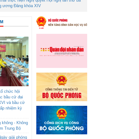
 khai thực hiện Nghị quyết Hội nghị lần thứ ba
g ương Đảng khóa XIV
ÂM
ổ chức hội
ác bầu cử đại
XVI và bầu cử
cấp nhiệm kỳ
g không - Không
am Trung Bộ
gày giải phóng