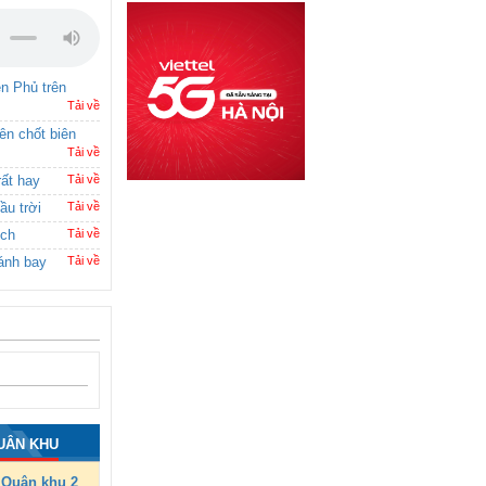
ên Phủ trên
Tải về
rên chốt biên
Tải về
rất hay
Tải về
ầu trời
Tải về
ích
Tải về
ánh bay
Tải về
UÂN KHU
Quân khu 2