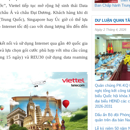
triển
Ban Chấp hành Trun
”, Viettel tiếp tục mở rộng hệ sinh thái Data
 châu Á và châu Đại Dương. Khách hàng khi di
Trung Quốc), Singapore hay Úc giờ có thể lựa
DƯ LUẬN QUAN T
p Internet tốc độ cao với dung lượng lên đến đến
Ngày 2 Tháng 4, 2026
ết nối và sử dụng Internet qua gần 40 quốc gia
. và lựa chọn gói cước phù hợp với nhu cầu cùng
ong 15 ngày) và REU30 (sử dụng data roaming
Quân chủng PK-KQ t
nghị tổng kết công t
biểu Quốc hội khóa 
đại biểu HĐND các 
2026-2031
Dấu ấn Bộ đội Phòn
quân trên địa bàn N
Lễ kỷ niệm 50 năm N