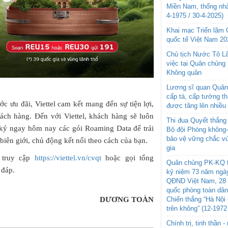
Miền Nam, thống nhấ
4-1975 / 30-4-2025)
Khai mạc Triển lãm
quốc tế Việt Nam 20
Chủ tịch Nước Tô L
việc tại Quân chủng
Không quân
Lương sĩ quan Quân 
cấp tá, cấp tướng t
ớc ưu đãi, Viettel cam kết mang đến sự tiện lợi,
được tăng lên nhiều
hách hàng. Đến với Viettel, khách hàng sẽ luôn
Thi đua Quyết thắng 
 ký ngay hôm nay các gói Roaming Data để trải
Bộ đội Phòng không
bảo vệ vững chắc vù
iên giới, chủ động kết nối theo cách của bạn.
gia
g truy cập
https://viettel.vn/cvqt
hoặc gọi tổng
Quân chủng PK-KQ t
 đáp.
kỷ niệm 73 năm ngày
QĐND Việt Nam, 28 
quốc phòng toàn dâ
Chiến thắng “Hà Nội 
DƯƠNG TOÀN
trên không” (12-1972
Chính trị, tinh thần 