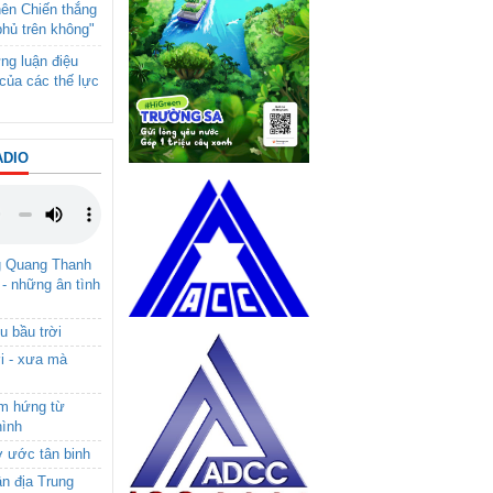
nên Chiến thắng
phủ trên không"
ng luận điệu
của các thế lực
ADIO
g Quang Thanh
 - những ân tình
u bầu trời
i - xưa mà
ảm hứng từ
hình
ơ ước tân binh
ận địa Trung