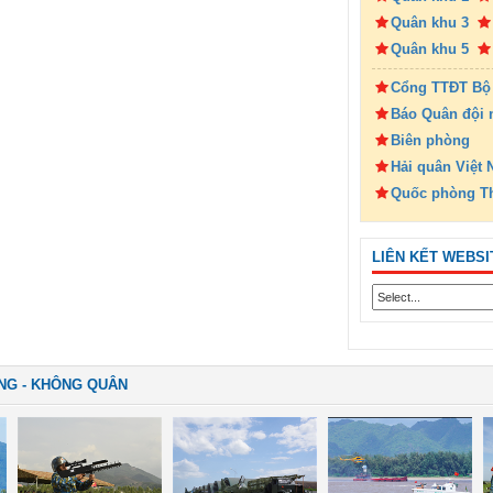
Quân khu 3
Quân khu 5
Cổng TTĐT Bộ
Báo Quân đội 
Biên phòng
Hải quân Việt
Quốc phòng T
LIÊN KẾT WEBSI
NG - KHÔNG QUÂN