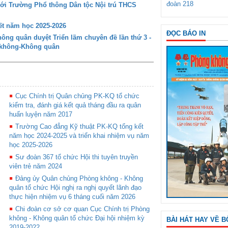
đoàn 218
với Trường Phổ thông Dân tộc Nội trú THCS
t năm học 2025-2026
ĐỌC BÁO IN
ng quân duyệt Triển lãm chuyên đề lần thứ 3 -
g không-Không quân
Cục Chính trị Quân chủng PK-KQ tổ chức
kiểm tra, đánh giá kết quả tháng đầu ra quân
huấn luyện năm 2017
Trường Cao đẳng Kỹ thuật PK-KQ tổng kết
năm học 2024-2025 và triển khai nhiệm vụ năm
học 2025-2026
Sư đoàn 367 tổ chức Hội thi tuyên truyền
viên trẻ năm 2024
Đảng ủy Quân chủng Phòng không - Không
quân tổ chức Hội nghị ra nghị quyết lãnh đạo
thực hiện nhiệm vụ 6 tháng cuối năm 2026
Chi đoàn cơ sở cơ quan Cục Chính trị Phòng
không - Không quân tổ chức Đại hội nhiệm kỳ
BÀI HÁT HAY VỀ B
2019-2022