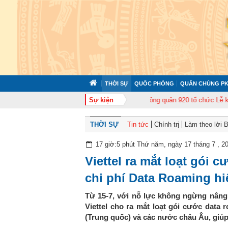
THỜI SỰ
QUỐC PHÒNG
QUÂN CHỦNG PK
ập huấn cán bộ năm 2026
Trung đoàn Không quân 920 tổ chức Lễ kỷ niệm 
Sự kiện
THỜI SỰ
Tin tức
Chính trị
Làm theo lời 
17 giờ:5 phút Thứ năm, ngày 17 tháng 7 , 2
Viettel ra mắt loạt gói c
chi phí Data Roaming h
Từ 15-7, với nỗ lực không ngừng nâng 
Viettel cho ra mắt loạt gói cước data
(Trung quốc) và các nước châu Âu, giúp 