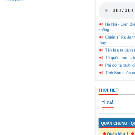
m
Hà Nội - Điện Bi
không
Chiến sĩ Ra đa t
thùy
Tên lửa ta đánh 
Tổ quốc trao ta b
Phi đội ta xuất k
Tình Bác chắp c
THỜI TIẾT
TỈ GIÁ
QUÂN CHỦNG - Q
Quân khu 1