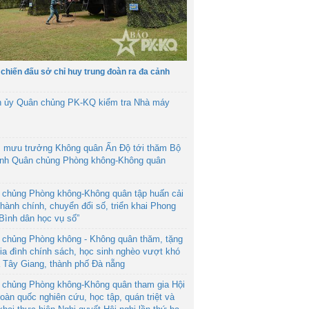
 chiến đấu sở chỉ huy trung đoàn ra đa cảnh
h ủy Quân chủng PK-KQ kiểm tra Nhà máy
 mưu trưởng Không quân Ấn Độ tới thăm Bộ
ệnh Quân chủng Phòng không-Không quân
 chủng Phòng không-Không quân tập huấn cải
hành chính, chuyển đổi số, triển khai Phong
“Bình dân học vụ số”
 chủng Phòng không - Không quân thăm, tặng
ia đình chính sách, học sinh nghèo vượt khó
ã Tây Giang, thành phố Đà nẵng
 chủng Phòng không-Không quân tham gia Hội
toàn quốc nghiên cứu, học tập, quán triệt và