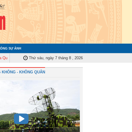
ÓNG SỰ ẢNH
ủy Trung ương tập huấn nghiệp vụ công tác kiểm tra, giám sát năm 2025
Thứ sáu, ngày 7 tháng 8 , 2026
 KHÔNG - KHÔNG QUÂN