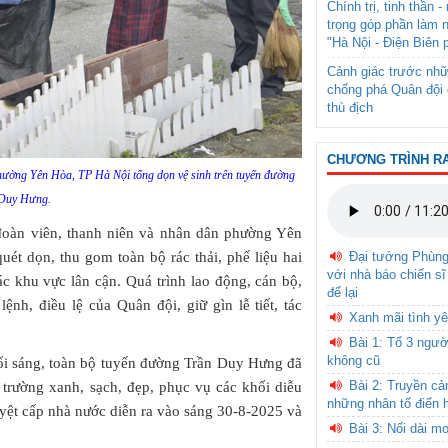
Chính trị, tinh thần 
trọng góp phần làm 
"Hà Nội - Điện Biên 
Cảnh giác trước nhữ
chống phá Quân đội 
thù địch
CHƯƠNG TRÌNH R
phường Yên Hòa, TP Hà Nội tổng dọn vệ sinh trên tuyến đường
Duy Hưng.
 đoàn viên, thanh niên và nhân dân phường Yên
uét dọn, thu gom toàn bộ rác thải, phế liệu hai
Đại tướng Phùn
với nhà báo chiến sĩ
c khu vực lân cận. Quá trình lao động, cán bộ,
để lại
ệnh, điều lệ của Quân đội, giữ gìn lễ tiết, tác
Xanh mãi tình yê
Bài 1: Tổ 3 ngườ
không cũ
uổi sáng, toàn bộ tuyến đường Trần Duy Hưng đã
Bài 2: Truyền c
i trường xanh, sạch, đẹp, phục vụ các khối diễu
những nhân tố điển 
yệt cấp nhà nước diễn ra vào sáng 30-8-2025 và
Bài 3: Nối dài m