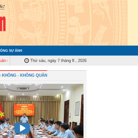
ÓNG SỰ ẢNH
rung ương tập huấn nghiệp vụ công tác kiểm tra, giám sát năm 2025
Thứ sáu, ngày 7 tháng 8 , 2026
Quân
 KHÔNG - KHÔNG QUÂN