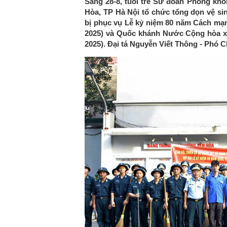
Sáng 28-8, tuổi trẻ Sư đoàn Phòng kh
Hòa, TP Hà Nội tổ chức tổng dọn vệ s
bị phục vụ Lễ kỷ niệm 80 năm Cách mạn
2025) và Quốc khánh Nước Cộng hòa xã 
2025). Đại tá Nguyễn Viết Thông - Phó C