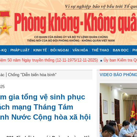
-KQ
PHÁP LUẬT
KINH TẾ
ĐỐI NGOẠI
VĂN HÓA
THỂ THAO
BẠN ĐỌC
PH
ăm Ngày truyền thống (12-11-1975/12-11-2025)
Ủy ban Kiểm tra Quân ủy T
Bác
Chống "Diễn biến hòa bình"
VIDEO BÁO PHÒNG
025
am gia tổng vệ sinh phục
Cách mạng Tháng Tám
ánh Nước Cộng hòa xã hội