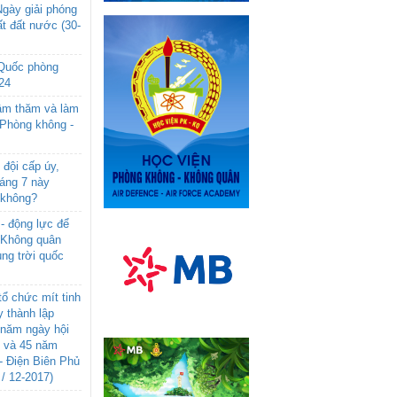
gày giải phóng
t đất nước (30-
 Quốc phòng
24
âm thăm và làm
 Phòng không -
đội cấp úy,
háng 7 này
 không?
- động lực để
-Không quân
ng trời quốc
ổ chức mít tinh
 thành lập
năm ngày hội
n và 45 năm
- Điện Biên Phủ
 / 12-2017)