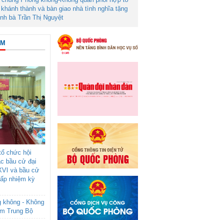
khánh thành và bàn giao nhà tình nghĩa tặng
ình bà Trần Thị Nguyệt
ÂM
ổ chức hội
ác bầu cử đại
XVI và bầu cử
cấp nhiệm kỳ
g không - Không
am Trung Bộ