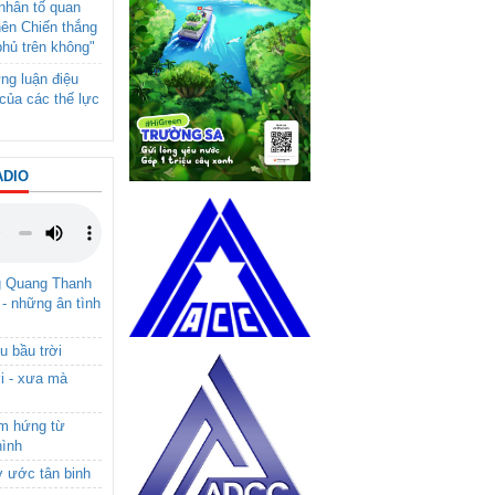
- nhân tố quan
nên Chiến thắng
phủ trên không"
ng luận điệu
của các thế lực
ADIO
g Quang Thanh
 - những ân tình
u bầu trời
i - xưa mà
ảm hứng từ
hình
ơ ước tân binh