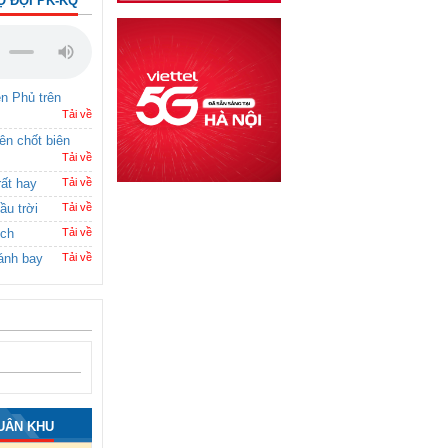
Ộ ĐỘI PK-KQ
ên Phủ trên
Tải về
rên chốt biên
Tải về
rất hay
Tải về
ầu trời
Tải về
ích
Tải về
ánh bay
Tải về
UÂN KHU