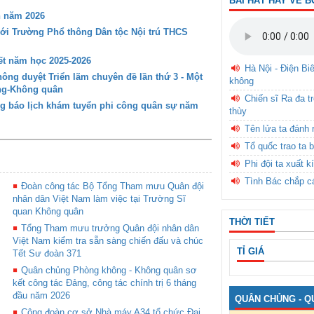
BÀI HÁT HAY VỀ B
n năm 2026
với Trường Phổ thông Dân tộc Nội trú THCS
t năm học 2025-2026
Hà Nội - Điện Bi
ng duyệt Triển lãm chuyên đề lần thứ 3 - Một
không
ông-Không quân
Chiến sĩ Ra đa t
g báo lịch khám tuyển phi công quân sự năm
thùy
Tên lửa ta đánh 
Tổ quốc trao ta b
Phi đội ta xuất k
Tình Bác chắp c
Đoàn công tác Bộ Tổng Tham mưu Quân đội
nhân dân Việt Nam làm việc tại Trường Sĩ
quan Không quân
THỜI TIẾT
Tổng Tham mưu trưởng Quân đội nhân dân
Việt Nam kiểm tra sẵn sàng chiến đấu và chúc
TỈ GIÁ
Tết Sư đoàn 371
Quân chủng Phòng không - Không quân sơ
kết công tác Đảng, công tác chính trị 6 tháng
đầu năm 2026
QUÂN CHỦNG - Q
Công đoàn cơ sở Nhà máy A34 tổ chức Đại