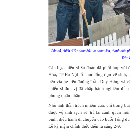
Cán bộ, chiến sĩ Sư doàn 361 và đoàn viên, thanh niên 
Trần 
Cán bộ, chiến sĩ Sư đoàn đã phối hợp với
Hòa, TP Hà Nội tổ chức tổng dọn vệ sinh, q
bên vỉa hè trên đường Trần Duy Hưng và cá
chiến sĩ đơn vị đã chấp hành nghiêm điều l
phong quân nhân.
Nhờ tinh thần trách nhiệm cao, chỉ trong b
được vệ sinh sạch sẽ, trả lại cảnh quan mô
binh, diễu hành di chuyển vào buổi Tổng du
Lễ kỷ niệm chính thức diễn ra sáng 2-9.