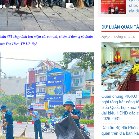
chức 
gia đ
DƯ LUẬN QUAN T
oàn 361 chụp ảnh lưu niệm với cán bộ, chiến sĩ đơn vị và đoàn
Ngày 2 Tháng 4, 2026
ường Yên Hòa, TP Hà Nội.
Quân chủng PK-KQ t
nghị tổng kết công t
biểu Quốc hội khóa 
đại biểu HĐND các 
2026-2031
Dấu ấn Bộ đội Phòn
quân trên địa bàn N