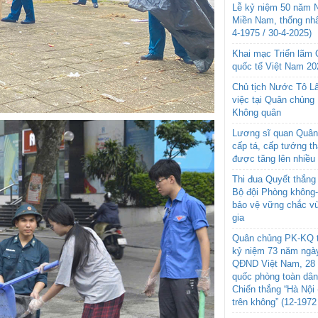
Lễ kỷ niệm 50 năm N
Miền Nam, thống nhấ
4-1975 / 30-4-2025)
Khai mạc Triển lãm
quốc tế Việt Nam 20
Chủ tịch Nước Tô L
việc tại Quân chủng
Không quân
Lương sĩ quan Quân 
cấp tá, cấp tướng t
được tăng lên nhiều
Thi đua Quyết thắng 
Bộ đội Phòng không
bảo vệ vững chắc vù
gia
Quân chủng PK-KQ t
kỷ niệm 73 năm ngày
QĐND Việt Nam, 28 
quốc phòng toàn dâ
Chiến thắng “Hà Nội 
trên không” (12-1972