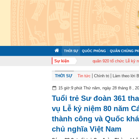
THỜI SỰ
QUỐC PHÒNG
QUÂN CHỦNG PK
huấn cán bộ năm 2026
Trung đoàn Không quân 920 tổ chức Lễ kỷ niệm 50 n
Sự kiện
THỜI SỰ
Tin tức
Chính trị
Làm theo lời 
15 giờ:9 phút Thứ năm, ngày 28 tháng 8 , 2
Tuổi trẻ Sư đoàn 361 th
vụ Lễ kỷ niệm 80 năm 
thành công và Quốc kh
chủ nghĩa Việt Nam