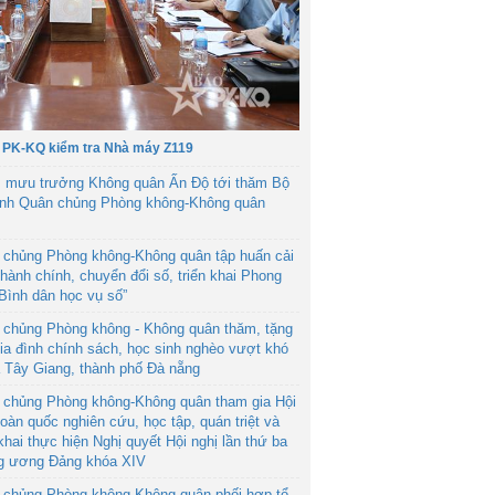
 PK-KQ kiểm tra Nhà máy Z119
 mưu trưởng Không quân Ấn Độ tới thăm Bộ
ệnh Quân chủng Phòng không-Không quân
 chủng Phòng không-Không quân tập huấn cải
hành chính, chuyển đổi số, triển khai Phong
“Bình dân học vụ số”
 chủng Phòng không - Không quân thăm, tặng
ia đình chính sách, học sinh nghèo vượt khó
ã Tây Giang, thành phố Đà nẵng
 chủng Phòng không-Không quân tham gia Hội
toàn quốc nghiên cứu, học tập, quán triệt và
 khai thực hiện Nghị quyết Hội nghị lần thứ ba
g ương Đảng khóa XIV
 chủng Phòng không-Không quân phối hợp tổ