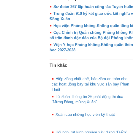
Sư đoàn 367 tập huấn công tác Tuyên huấ
Trung đoàn 910 ký kết giao ước kết nghĩa 
Đồng Xuân
Học viện Phòng không-Không quân tổng kế
Cục Chính trị Quân chủng Phòng không-Khô
số trận đánh độc đáo của Bộ đội Phòng kh
Viện Y học Phòng không-Không quân thôn
học 2027-2028
Tin khác
Hiệp đồng chặt chẽ, bảo đảm an toàn cho
các hoạt động bay tại khu vực sân bay Phan
Thiết
Lữ đoàn Thông tin 26 phát động thi đua
“Mừng Đảng, mừng Xuân”
Xuân của những học viên kỹ thuật
Hội nghị rút kinh nghiệm xây dựng “Điểm”