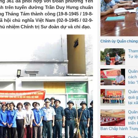
ông 361 đã phối hợp với Đoàn phường Yên
inh trên tuyến đường Trần Duy Hưng chuẩn
g Tháng Tám thành công (19-8-1945 / 19-8-
hội chủ nghĩa Việt Nam (02-9-1945 / 02-9-
hủ nhiệm Chính trị Sư đoàn dự và chỉ đạo.
Chính ủy Quân chủng
Tham
Tư l
Quân
cách 
trào 
Quân
quà g
tại x
Quân
nghị 
triển
Ban Chấp hành Trun
Quân