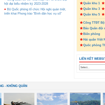
Quân khu 1
hội đại biểu nhiệm kỳ 2023-2028
Quân khu 3
Bộ Quốc phòng tổ chức Hội nghị quán triệt,
triển khai Phong trào “Bình dân học vụ số”
Quân khu 5
Cổng TTĐT Bộ
Báo Quân đội 
Biên phòng
Hải quân Việt
Quốc phòng T
LIÊN KẾT WEBSI
NG - KHÔNG QUÂN