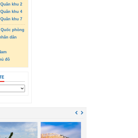
Quân khu 2
Quân khu 4
Quân khu 7
 Quốc phòng
nhân dân
 Nam
hủ đô
TE