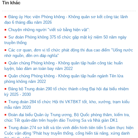
Tin khác
Đảng ủy Học viện Phòng không - Không quân sơ kết công tác lãnh
đạo 6 tháng đầu năm 2026
Chuyện những người "viết sử bằng hiện vật":
Sư đoàn Phòng không 375 tổ chức gặp mặt kỷ niệm 50 năm ngày
truyền thống
Các cơ quan, đơn vị tổ chức phát động thi đua cao điểm "Uống nước
nhớ nguồn, đền ơn đáp nghĩa"
Quân chủng Phòng không - Không quân tập huấn công tác huấn
luyện, bảo đảm an toàn bay năm 2022
Quân chủng Phòng không - Không quân tập huấn ngành Tên lửa
phòng không năm 2022
Đảng bộ Trung đoàn 290 tổ chức thành công Đại hội đại biểu nhiệm
kỳ 2025 - 2030
Trung đoàn 284 tổ chức Hội thi VKTBKT tốt, kho, xưởng, trạm kiểu
mẫu năm 2020
Đoàn đại biểu Quân ủy Trung ương, Bộ Quốc phòng thăm, kiểm tra,
chúc Tết quân-dân trên huyện đảo Trường Sa và Nhà giàn DK1
Trung đoàn 274 sơ kết và tôn vinh điển hình tiên tiến 5 năm thực hiện
Cuộc vận động “Phát huy truyền thống, cống hiến tài năng, xứng danh