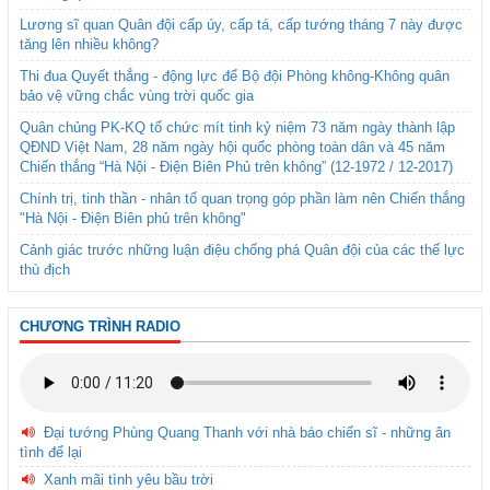
Lương sĩ quan Quân đội cấp úy, cấp tá, cấp tướng tháng 7 này được
tăng lên nhiều không?
Thi đua Quyết thắng - động lực để Bộ đội Phòng không-Không quân
bảo vệ vững chắc vùng trời quốc gia
Quân chủng PK-KQ tổ chức mít tinh kỷ niệm 73 năm ngày thành lập
QĐND Việt Nam, 28 năm ngày hội quốc phòng toàn dân và 45 năm
Chiến thắng “Hà Nội - Điện Biên Phủ trên không” (12-1972 / 12-2017)
Chính trị, tinh thần - nhân tố quan trọng góp phần làm nên Chiến thắng
"Hà Nội - Điện Biên phủ trên không"
Cảnh giác trước những luận điệu chống phá Quân đội của các thế lực
thù địch
CHƯƠNG TRÌNH RADIO
Đại tướng Phùng Quang Thanh với nhà báo chiến sĩ - những ân
tình để lại
Xanh mãi tình yêu bầu trời