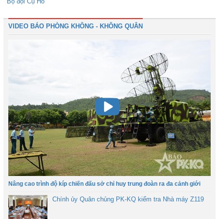
Bộ đội Cụ Hồ”
VIDEO BÁO PHÒNG KHÔNG - KHÔNG QUÂN
Nâng cao trình độ kíp chiến đấu sở chỉ huy trung đoàn ra đa cảnh giới
Chính ủy Quân chủng PK-KQ kiểm tra Nhà máy Z119