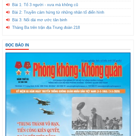
Bài 1: Tổ 3 người - xưa mà không cũ
Bài 2: Truyền cảm hứng từ những nhân tố điển hình
Bài 3: Nối dài mơ ước tân binh
Tháng Ba trên trận địa Trung đoàn 218
ĐỌC BÁO IN