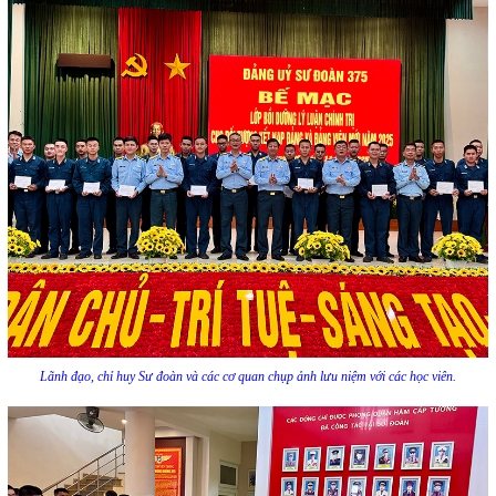
Lãnh đạo, chỉ huy Sư đoàn và các cơ quan chụp ảnh lưu niệm với các học viên.