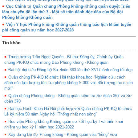
Cục Chính trị Quân chủng Phòng không-Không quân duyệt Triển
lãm chuyên đề lần thứ 3 - Một số trận đánh độc đáo của Bộ đội
Phòng không-Không quân
Viện Y học Phòng không-Không quân thông báo lịch khám tuyển
phi công quân sự năm học 2027-2028
Tin khác
Trung tướng Trần Ngọc Quyến - Bí thư Đảng ủy, Chính ủy Quân
chủng PK-KQ chúc mừng Báo Phòng không - Không quân
Đại hội đại biểu Đảng bộ Sư đoàn 363 lần thứ XVI thành công tốt đẹp
Quân chủng PK-KQ tổ chức Hội thảo khoa học “Nghiên cứu cách
đánh của lực lượng tên lửa phòng không S-300 với đối tượng tác chiến
mới”
Quân chủng Phòng không - Không quân kiểm tra Sư đoàn 367 và Sư
đoàn 370
Đại học Bách Khoa Hà Nội phối hợp với Quân chủng PK-KQ tổ chức
Lễ kỷ niệm 50 năm Ngày hội “Thống nhất non sông”
Học viện Phòng không-Không quân sơ kết học kỳ I và triển khai
nhiệm vụ học kỳ II năm học 2021-2022
Xây dựng Bộ đội Phòng không - Không quân vừa “hồng” vừa