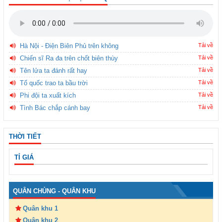
Hà Nội - Điện Biên Phủ trên không
Tải về
Chiến sĩ Ra đa trên chốt biên thùy
Tải về
Tên lửa ta đánh rất hay
Tải về
Tổ quốc trao ta bầu trời
Tải về
Phi đội ta xuất kích
Tải về
Tình Bác chắp cánh bay
Tải về
THỜI TIẾT
TỈ GIÁ
QUÂN CHỦNG - QUÂN KHU
Quân khu 1
Quân khu 2