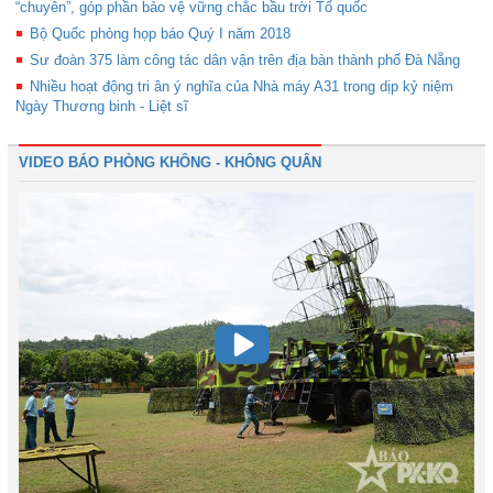
“chuyên”, góp phần bảo vệ vững chắc bầu trời Tổ quốc
Bộ Quốc phòng họp báo Quý I năm 2018
Sư đoàn 375 làm công tác dân vận trên địa bàn thành phố Đà Nẵng
Nhiều hoạt động tri ân ý nghĩa của Nhà máy A31 trong dịp kỷ niệm
Ngày Thương binh - Liệt sĩ
VIDEO BÁO PHÒNG KHÔNG - KHÔNG QUÂN