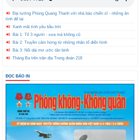
Đại tướng Phùng Quang Thanh với nhà báo chiến sĩ - những ân
tình để lại
Xanh mãi tình yêu bầu trời
Bài 1: Tổ 3 người - xưa mà không cũ
Bài 2: Truyền cảm hứng từ những nhân tố điển hình
Bài 3: Nối dài mơ ước tân binh
Tháng Ba trên trận địa Trung đoàn 218
ĐỌC BÁO IN