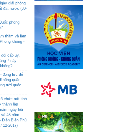
gày giải phóng
t đất nước (30-
 Quốc phòng
24
âm thăm và làm
 Phòng không -
đội cấp úy,
háng 7 này
 không?
- động lực để
-Không quân
ng trời quốc
ổ chức mít tinh
 thành lập
năm ngày hội
n và 45 năm
- Điện Biên Phủ
 / 12-2017)