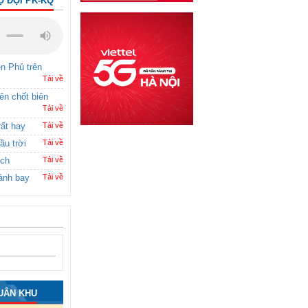
Ộ ĐỘI PK-KQ
ên Phủ trên
Tải về
rên chốt biên
Tải về
rất hay
Tải về
ầu trời
Tải về
ích
Tải về
ánh bay
Tải về
UÂN KHU