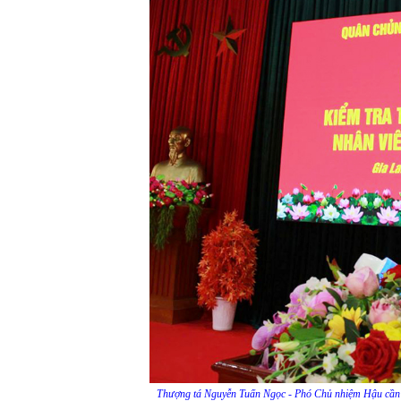
Thượng tá Nguyễn Tuấn Ngọc - Phó Chủ nhiệm Hậu cần - 