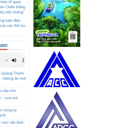
- nhân tố quan
nên Chiến thắng
phủ trên không"
ng luận điệu
của các thế lực
ADIO
g Quang Thanh
 - những ân tình
u bầu trời
i - xưa mà
ảm hứng từ
hình
ơ ước tân binh