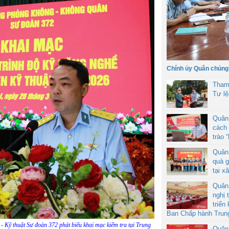
Chính ủy Quân chủng
Tham
Tư l
Quân
cách 
trào 
Quân
quà g
tại x
Quân
nghị 
triển
Ban Chấp hành Trun
Kỹ thuật Sư đoàn 372 phát biểu khai mạc kiểm tra tại Trung
Quân