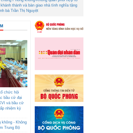
khánh thành và bàn giao nhà tình nghĩa tặng
ình bà Trần Thị Nguyệt
ÂM
ổ chức hội
ác bầu cử đại
XVI và bầu cử
cấp nhiệm kỳ
g không - Không
am Trung Bộ