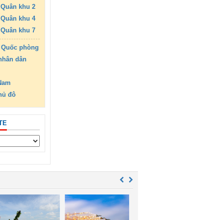
Quân khu 2
Quân khu 4
Quân khu 7
 Quốc phòng
nhân dân
 Nam
hủ đô
TE