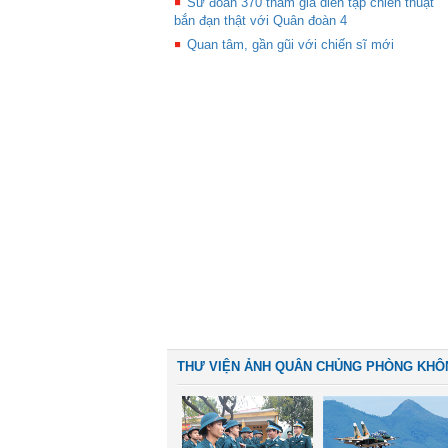
Sư đoàn 370 tham gia diễn tập chiến thuật
bắn đạn thật với Quân đoàn 4
Quan tâm, gần gũi với chiến sĩ mới
THƯ VIỆN ẢNH QUÂN CHỦNG PHÒNG KHÔ