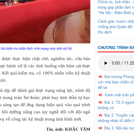
Chính trị, tinh thần 
trọng góp phần làm 
"Hà Nội - Điện Biên 
Cảnh giác trước nhữ
chống phá Quân đội 
thù địch
CHƯƠNG TRÌNH R
 bài kiểm tra nhận thức trên mạng máy tính nội bộ.
a được thực hiện chặt chẽ, nghiêm túc, vừa bảo
hực hành xử lý các tình huống vừa bám sát thực
. Kết quả kiểm tra, có 100% nhân viên kỹ thuật
Đại tướng Phùn
iỏi.
với nhà báo chiến sĩ
để lại
à dịp để đánh giá thực trạng năng lực, trình độ
Xanh mãi tình yê
 trong toàn Sư đoàn; phát huy tinh thần tự học
Bài 1: Tổ 3 ngườ
ứu sáng tạo để ứng dụng hiệu quả vào quá trình
không cũ
, bồi dưỡng nâng cao tay nghề đối với đội ngũ
Bài 2: Truyền c
vụ về công tác kỹ thuật trong tình hình mới.
những nhân tố điển 
Bài 3: Nối dài m
Tin, ảnh: KHẮC TÂM