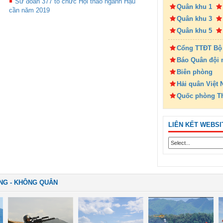
Sư đoàn 377 tổ chức Hội thao ngành Hậu
Quân khu 1
cần năm 2019
Quân khu 3
Quân khu 5
Cổng TTĐT Bộ
Báo Quân đội 
Biên phòng
Hải quân Việt
Quốc phòng T
LIÊN KẾT WEBSI
NG - KHÔNG QUÂN