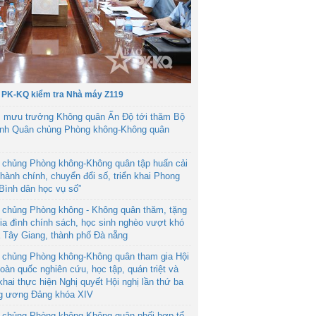
 PK-KQ kiểm tra Nhà máy Z119
 mưu trưởng Không quân Ấn Độ tới thăm Bộ
ệnh Quân chủng Phòng không-Không quân
 chủng Phòng không-Không quân tập huấn cải
hành chính, chuyển đổi số, triển khai Phong
“Bình dân học vụ số”
 chủng Phòng không - Không quân thăm, tặng
ia đình chính sách, học sinh nghèo vượt khó
ã Tây Giang, thành phố Đà nẵng
 chủng Phòng không-Không quân tham gia Hội
toàn quốc nghiên cứu, học tập, quán triệt và
 khai thực hiện Nghị quyết Hội nghị lần thứ ba
g ương Đảng khóa XIV
 chủng Phòng không-Không quân phối hợp tổ