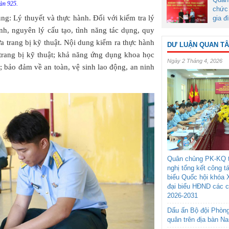
àn 925.
chức 
ng: Lý thuyết và thực hành. Đối với kiểm tra lý
gia đ
nh, nguyên lý cấu tạo, tình năng tác dụng, quy
a trang bị kỹ thuật. Nội dung kiểm ra thực hành
DƯ LUẬN QUAN T
 trang bị kỹ thuật; khả năng ứng dụng khoa học
Ngày 2 Tháng 4, 2026
; bảo đảm về an toàn, vệ sinh lao động, an ninh
Quân chủng PK-KQ t
nghị tổng kết công t
biểu Quốc hội khóa 
đại biểu HĐND các 
2026-2031
Dấu ấn Bộ đội Phòn
quân trên địa bàn N