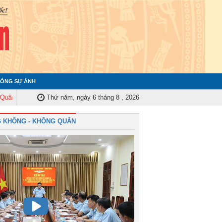
ÓNG SỰ ẢNH
 Trung ương tập huấn nghiệp vụ công tác kiểm tra, giám sát năm 2025
Thứ năm, ngày 6 tháng 8 , 2026
Qu
 KHÔNG - KHÔNG QUÂN