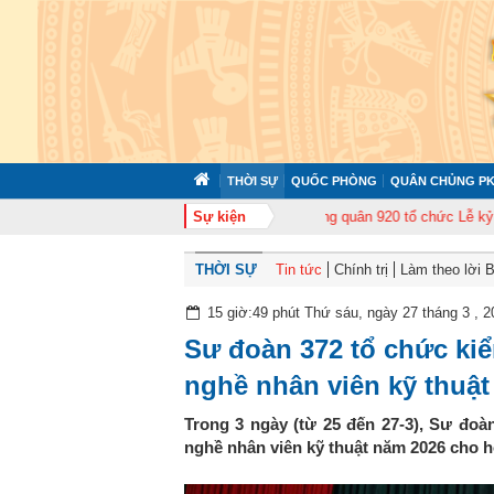
THỜI SỰ
QUỐC PHÒNG
QUÂN CHỦNG PK
 huấn cán bộ năm 2026
Trung đoàn Không quân 920 tổ chức Lễ kỷ niệm 50
Sự kiện
THỜI SỰ
Tin tức
Chính trị
Làm theo lời 
15 giờ:49 phút Thứ sáu, ngày 27 tháng 3 , 2
Sư đoàn 372 tổ chức kiể
nghề nhân viên kỹ thuậ
Trong 3 ngày (từ 25 đến 27-3), Sư đoàn
nghề nhân viên kỹ thuật năm 2026 cho h