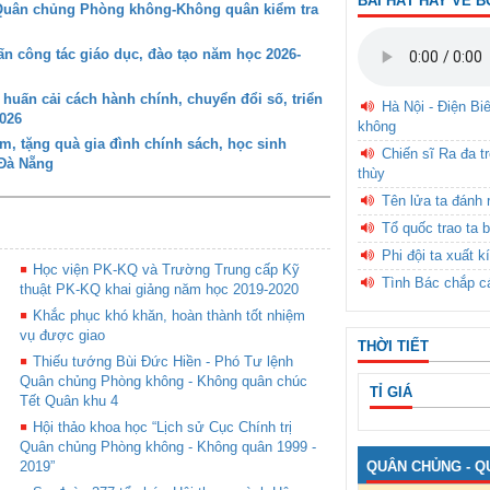
BÀI HÁT HAY VỀ B
 Quân chủng Phòng không-Không quân kiểm tra
 công tác giáo dục, đào tạo năm học 2026-
ấn cải cách hành chính, chuyển đổi số, triển
Hà Nội - Điện Bi
026
không
 tặng quà gia đình chính sách, học sinh
Chiến sĩ Ra đa t
 Đà Nẵng
thùy
Tên lửa ta đánh 
Tổ quốc trao ta b
Phi đội ta xuất k
Học viện PK-KQ và Trường Trung cấp Kỹ
Tình Bác chắp c
thuật PK-KQ khai giảng năm học 2019-2020
Khắc phục khó khăn, hoàn thành tốt nhiệm
vụ được giao
THỜI TIẾT
Thiếu tướng Bùi Đức Hiền - Phó Tư lệnh
Quân chủng Phòng không - Không quân chúc
TỈ GIÁ
Tết Quân khu 4
Hội thảo khoa học “Lịch sử Cục Chính trị
Quân chủng Phòng không - Không quân 1999 -
QUÂN CHỦNG - Q
2019”