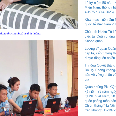
Lễ kỷ niệm 50 năm N
Miền Nam, thống nhấ
4-1975 / 30-4-2025)
Khai mạc Triển lãm
quốc tế Việt Nam 20
Chủ tịch Nước Tô L
dung thực hành xử lý tình huống.
việc tại Quân chủng
Không quân
Lương sĩ quan Quân 
cấp tá, cấp tướng t
được tăng lên nhiều
Thi đua Quyết thắng 
Bộ đội Phòng không
bảo vệ vững chắc vù
gia
Quân chủng PK-KQ t
kỷ niệm 73 năm ngày
QĐND Việt Nam, 28 
quốc phòng toàn dâ
Chiến thắng “Hà Nội 
trên không” (12-1972