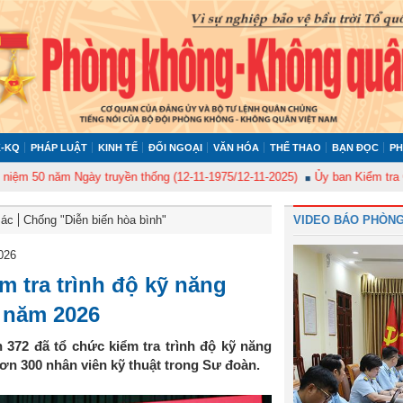
-KQ
PHÁP LUẬT
KINH TẾ
ĐỐI NGOẠI
VĂN HÓA
THỂ THAO
BẠN ĐỌC
PH
 năm Ngày truyền thống (12-11-1975/12-11-2025)
Ủy ban Kiểm tra Quân ủy
Bác
Chống "Diễn biến hòa bình"
VIDEO BÁO PHÒNG
026
m tra trình độ kỹ năng
t năm 2026
 372 đã tổ chức kiểm tra trình độ kỹ năng
ơn 300 nhân viên kỹ thuật trong Sư đoàn.