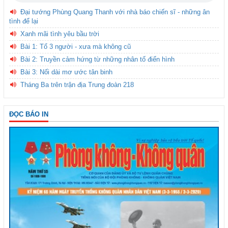
Đại tướng Phùng Quang Thanh với nhà báo chiến sĩ - những ân
tình để lại
Xanh mãi tình yêu bầu trời
Bài 1: Tổ 3 người - xưa mà không cũ
Bài 2: Truyền cảm hứng từ những nhân tố điển hình
Bài 3: Nối dài mơ ước tân binh
Tháng Ba trên trận địa Trung đoàn 218
ĐỌC BÁO IN