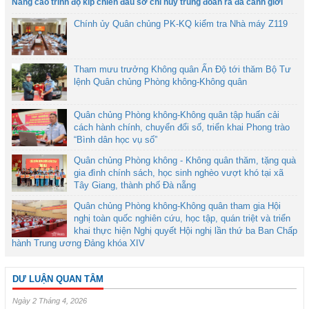
Nâng cao trình độ kíp chiến đấu sở chỉ huy trung đoàn ra đa cảnh giới
Chính ủy Quân chủng PK-KQ kiểm tra Nhà máy Z119
Tham mưu trưởng Không quân Ấn Độ tới thăm Bộ Tư
lệnh Quân chủng Phòng không-Không quân
Quân chủng Phòng không-Không quân tập huấn cải
cách hành chính, chuyển đổi số, triển khai Phong trào
“Bình dân học vụ số”
Quân chủng Phòng không - Không quân thăm, tặng quà
gia đình chính sách, học sinh nghèo vượt khó tại xã
Tây Giang, thành phố Đà nẵng
Quân chủng Phòng không-Không quân tham gia Hội
nghị toàn quốc nghiên cứu, học tập, quán triệt và triển
khai thực hiện Nghị quyết Hội nghị lần thứ ba Ban Chấp
hành Trung ương Đảng khóa XIV
DƯ LUẬN QUAN TÂM
Ngày 2 Tháng 4, 2026