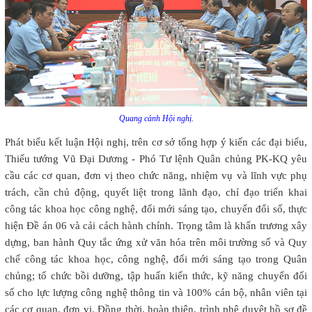
Quang cảnh Hội nghị.
Phát biểu kết luận Hội nghị, trên cơ sở tổng hợp ý kiến các đại biểu,
Thiếu tướng Vũ Đại Dương - Phó Tư lệnh Quân chủng PK-KQ yêu
cầu các cơ quan, đơn vị theo chức năng, nhiệm vụ và lĩnh vực phụ
trách, cần chủ động, quyết liệt trong lãnh đạo, chỉ đạo triển khai
công tác khoa học công nghệ, đổi mới sáng tạo, chuyển đổi số, thực
hiện Đề án 06 và cải cách hành chính. Trọng tâm là khẩn trương xây
dựng, ban hành Quy tắc ứng xử văn hóa trên môi trường số và Quy
chế công tác khoa học, công nghệ, đổi mới sáng tạo trong Quân
chủng; tổ chức bồi dưỡng, tập huấn kiến thức, kỹ năng chuyển đổi
số cho lực lượng công nghệ thông tin và 100% cán bộ, nhân viên tại
các cơ quan, đơn vị. Đồng thời, hoàn thiện, trình phê duyệt hồ sơ đề