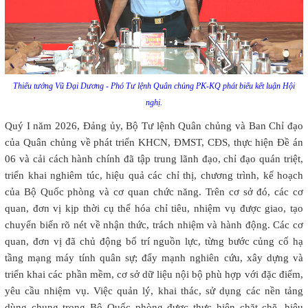
Thiếu tướng Vũ Đại Dương - Phó Tư lệnh Quân chủng PK-KQ phát biểu kết luận Hội
nghị.
Quý I năm 2026, Đảng ủy, Bộ Tư lệnh Quân chủng và Ban Chỉ đạo
của Quân chủng về phát triển KHCN, ĐMST, CĐS, thực hiện Đề án
06 và cải cách hành chính đã tập trung lãnh đạo, chỉ đạo quán triệt,
triển khai nghiêm túc, hiệu quả các chỉ thị, chương trình, kế hoạch
của Bộ Quốc phòng và cơ quan chức năng. Trên cơ sở đó, các cơ
quan, đơn vị kịp thời cụ thể hóa chỉ tiêu, nhiệm vụ được giao, tạo
chuyển biến rõ nét về nhận thức, trách nhiệm và hành động. Các cơ
quan, đơn vị đã chủ động bố trí nguồn lực, từng bước củng cố hạ
tầng mạng máy tính quân sự; đẩy mạnh nghiên cứu, xây dựng và
triển khai các phần mềm, cơ sở dữ liệu nội bộ phù hợp với đặc điểm,
yêu cầu nhiệm vụ. Việc quản lý, khai thác, sử dụng các nền tảng
dùng chung trong Bộ Quốc phòng được thực hiện chặt chẽ, hiệu