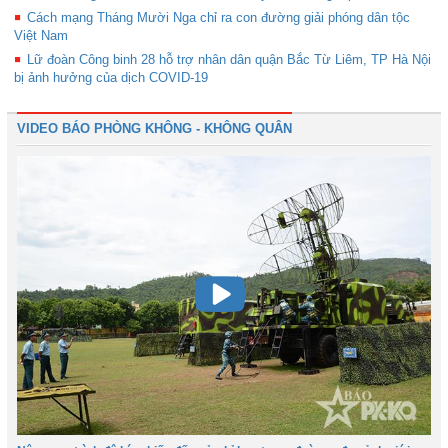
Cách mạng Tháng Mười Nga chỉ ra con đường giải phóng dân tộc
Việt Nam
Lữ đoàn Công binh 28 hỗ trợ nhân dân quận Bắc Từ Liêm, TP Hà Nội
bị ảnh hưởng của dịch COVID-19
VIDEO BÁO PHÒNG KHÔNG - KHÔNG QUÂN