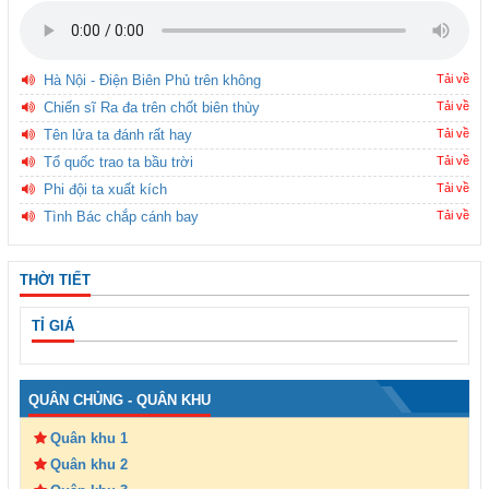
Hà Nội - Điện Biên Phủ trên không
Tải về
Chiến sĩ Ra đa trên chốt biên thùy
Tải về
Tên lửa ta đánh rất hay
Tải về
Tổ quốc trao ta bầu trời
Tải về
Phi đội ta xuất kích
Tải về
Tình Bác chắp cánh bay
Tải về
THỜI TIẾT
TỈ GIÁ
QUÂN CHỦNG - QUÂN KHU
Quân khu 1
Quân khu 2