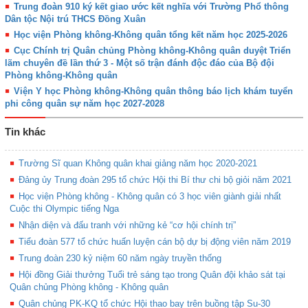
Trung đoàn 910 ký kết giao ước kết nghĩa với Trường Phổ thông
Dân tộc Nội trú THCS Đồng Xuân
Học viện Phòng không-Không quân tổng kết năm học 2025-2026
Cục Chính trị Quân chủng Phòng không-Không quân duyệt Triển
lãm chuyên đề lần thứ 3 - Một số trận đánh độc đáo của Bộ đội
Phòng không-Không quân
Viện Y học Phòng không-Không quân thông báo lịch khám tuyển
phi công quân sự năm học 2027-2028
Tin khác
Trường Sĩ quan Không quân khai giảng năm học 2020-2021
Đảng ủy Trung đoàn 295 tổ chức Hội thi Bí thư chi bộ giỏi năm 2021
Học viện Phòng không - Không quân có 3 học viên giành giải nhất
Cuộc thi Olympic tiếng Nga
Nhận diện và đấu tranh với những kẻ “cơ hội chính trị”
Tiểu đoàn 577 tổ chức huấn luyện cán bộ dự bị động viên năm 2019
Trung đoàn 230 kỷ niệm 60 năm ngày truyền thống
Hội đồng Giải thưởng Tuổi trẻ sáng tạo trong Quân đội khảo sát tại
Quân chủng Phòng không - Không quân
Quân chủng PK-KQ tổ chức Hội thao bay trên buồng tập Su-30