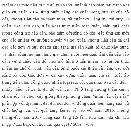
Nhằm đạt mục tiêu tự túc đủ rau xanh, nhất là bảo đảm rau xanh khi
giáp vụ Xuân - Hè, từng bước nâng cao chất lượng bữa ăn của bộ
đội, Phòng Hậu cần đã tham mưu, đề xuất với Đảng ủy, chỉ huy Sư
đoàn 363 lãnh đạo, triển khai thực hiện toàn diện, hiệu quả chất
lượng công tác hậu cần, bảo đảm đời sống bộ đội, đáp ứng kịp thời
cho các nhiệm vụ thường xuyên và đột xuất. Phòng Hậu cần đã chỉ
đạo các đơn vị quy hoạch khu tăng gia sản xuất, tổ chức xây dựng
và nhân rộng mô hình tăng gia, chăn nuôi hiệu quả, làm đến đâu bảo
đảm vững chắc đến đó theo mô hình 3 cấp nhằm tạo nguồn thực
phẩm tại chỗ ổn định, lâu dài, từng bước cải thiện và nâng cao đời
sống bộ đội. Các đơn vị đã xây dựng vườn tăng gia sản xuất tập
trung trên 8ha, trồng được nhiều loại rau, củ, quả như: Rau cải, dền,
mướp, bầu, bí xanh, đu đủ, cải củ… Nhờ tăng cường thâm canh,
chăm sóc và chọn cây giống theo phương châm “mùa nào cây nấy”
phù hợp với địa hình, đất đai nơi đơn vị đóng quân nên năng suất và
chất lượng rau, củ, quả tăng lên rõ rệt, so với năm 2016, những
tháng đầu năm 2017 năng suất tăng 1,5 lần. Rau xanh đủ chỉ tiêu
nhập ở các bếp; chỉ tiêu củ, quả đạt từ 60% - 70%.