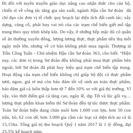
Đi đôi với tuyên truyền giáo dục nâng cao nhận thức cho cán bộ,
chiến sĩ về công tác tăng gia sản xuất, ngành Hậu cần Sư đoàn đã
chỉ đạo các đơn vị tổ chức quy hoạch lại diện tích đất canh tác; xây
dựng, củng cố, phát huy vai trò của các trạm chế biến giết mổ tập
trung theo quy trình khép kín. Do vậy, ở những bếp mặc dù có quân
số ăn thường xuyên đông, lượng lương thực, thực phẩm tiêu thụ mỗi
ngày một lớn, nhưng về cơ bản không phải mua ngoài. Thượng tá
Trần Công Tuấn - Chủ nhiệm Hậu cần Sư đoàn 363, cho biết: “Hiện
nay, các đơn vị trong Sư đoàn đều không phải mua thực phẩm bên
ngoài, bởi Sư đoàn đã phát huy hiệu quả trạm chế biến tập trung.
Hoạt động của trạm chế biến không chỉ giúp bộ đội có thực phẩm
tươi, ngon, giá rẻ mà còn bảo đảm tốt vệ sinh an toàn thực phẩm,
bảo đảm giá cả luôn thấp hơn từ 7 đến 10% so với giá thị trường. Vì
vậy, vào thời điểm giá cả tăng cao, ngày lễ, dịp Tết và lúc gối vụ…
lượng thực phẩm khan hiếm thì Sư đoàn đều tự túc được thực phẩm.
Toàn Sư đoàn hiện đang chăn nuôi hơn 1.600 con lợn, hơn 50 con
trâu, bò, 62 con dê, hơn 3.000 gia cầm các loại và diện tích ao cá là
15,15ha. Tổng giá trị thu hoạch Quý 1 năm 2017 là 1 tỷ đồng, đạt
25,5% kế hoạch năm.