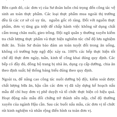
Bên cạnh đó, các đơn vị của Sư đoàn luôn chú trọng đến công tác vệ
sinh an toàn thực phẩm. Các loại thực phẩm mua ngoài thị trường
đều là các cơ sở có uy tín, nguồn gốc rõ ràng. Đối với nguồn thực
phẩm, đơn vị tăng gia triệt để chấp hành việc không sử dụng chất
cấm trong chăn nuôi, gieo trồng. Đội ngũ quân y thường xuyên kiểm
tra chất lượng thực phẩm và thực hiện nghiêm túc chế độ lưu nghiệm
thức ăn. Toàn Sư đoàn bảo đảm an toàn tuyệt đối trong ăn uống,
không có trường hợp ngộ độc xảy ra. 100% các bếp thực hiện tốt
chế độ thực đơn ngày, tuần, kinh tế công khai đúng quy định. Các
bếp có đầy đủ, đồng bộ trang bị nhà ăn, dụng cụ cấp dưỡng, chia ăn
theo định suất; hệ thống bảng biểu đúng theo quy định.
Ngoài ra, để nâng cao công tác nuôi dưỡng bộ đội, kiểm soát được
chất lượng bữa ăn, hậu cần các đơn vị đã xây dựng kế hoạch nấu
mẫu để chỉ huy đơn vị phê duyệt và tổ chức thực hiện có hiệu quả.
Hoạt động nấu mẫu đối chứng trở thành nền nếp, chế độ thường
xuyên của ngành Hậu cần. Sau các buổi nấu mẫu, các đơn vị tổ chức
rút kinh nghiệm và nhân rộng điển hình ra toàn đơn vị.