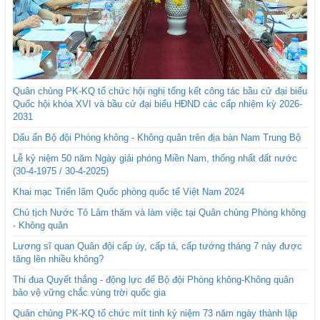
Quân chủng PK-KQ tổ chức hội nghị tổng kết công tác bầu cử đại biểu
Quốc hội khóa XVI và bầu cử đại biểu HĐND các cấp nhiệm kỳ 2026-
2031
Dấu ấn Bộ đội Phòng không - Không quân trên địa bàn Nam Trung Bộ
Lễ kỷ niệm 50 năm Ngày giải phóng Miền Nam, thống nhất đất nước
(30-4-1975 / 30-4-2025)
Khai mạc Triển lãm Quốc phòng quốc tế Việt Nam 2024
Chủ tịch Nước Tô Lâm thăm và làm việc tại Quân chủng Phòng không
- Không quân
Lương sĩ quan Quân đội cấp úy, cấp tá, cấp tướng tháng 7 này được
tăng lên nhiều không?
Thi đua Quyết thắng - động lực để Bộ đội Phòng không-Không quân
bảo vệ vững chắc vùng trời quốc gia
Quân chủng PK-KQ tổ chức mít tinh kỷ niệm 73 năm ngày thành lập