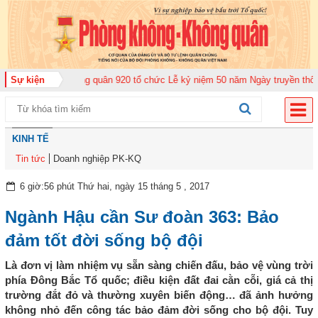
rung đoàn Không quân 920 tổ chức Lễ kỷ niệm 50 năm Ngày truyền thống (12
Sự kiện
KINH TẾ
Tin tức
Doanh nghiệp PK-KQ
6 giờ:56 phút Thứ hai, ngày 15 tháng 5 , 2017
Ngành Hậu cần Sư đoàn 363: Bảo
đảm tốt đời sống bộ đội
Là đơn vị làm nhiệm vụ sẵn sàng chiến đấu, bảo vệ vùng trời
phía Đông Bắc Tổ quốc; điều kiện đất đai cằn cỗi, giá cả thị
trường đắt đỏ và thường xuyên biến động… đã ảnh hưởng
không nhỏ đến công tác bảo đảm đời sống cho bộ đội. Tuy