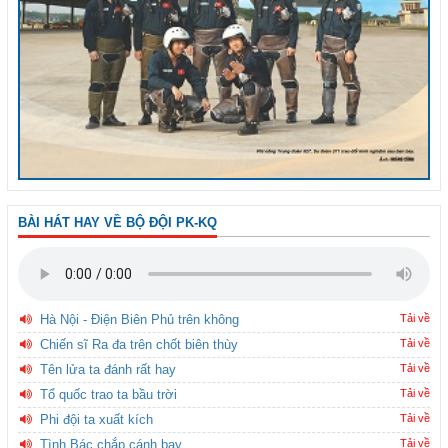
BÀI HÁT HAY VỀ BỘ ĐỘI PK-KQ
Hà Nội - Điện Biên Phủ trên không
Tải về
Chiến sĩ Ra đa trên chốt biên thùy
Tải về
Tên lửa ta đánh rất hay
Tải về
Tổ quốc trao ta bầu trời
Tải về
Phi đội ta xuất kích
Tải về
Tình Bác chắp cánh bay
Tải về