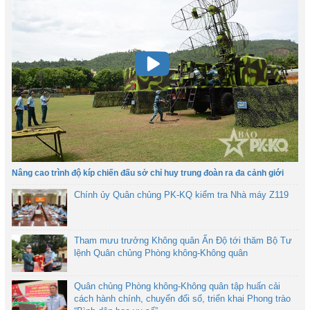
Nâng cao trình độ kíp chiến đấu sở chỉ huy trung đoàn ra đa cảnh giới
Chính ủy Quân chủng PK-KQ kiểm tra Nhà máy Z119
Tham mưu trưởng Không quân Ấn Độ tới thăm Bộ Tư
lệnh Quân chủng Phòng không-Không quân
Quân chủng Phòng không-Không quân tập huấn cải
cách hành chính, chuyển đổi số, triển khai Phong trào