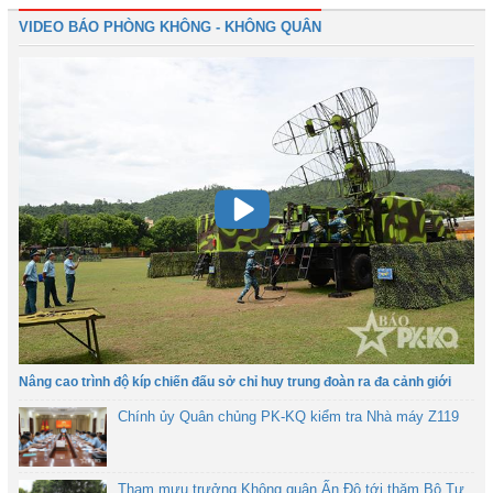
VIDEO BÁO PHÒNG KHÔNG - KHÔNG QUÂN
Nâng cao trình độ kíp chiến đấu sở chỉ huy trung đoàn ra đa cảnh giới
Chính ủy Quân chủng PK-KQ kiểm tra Nhà máy Z119
Tham mưu trưởng Không quân Ấn Độ tới thăm Bộ Tư