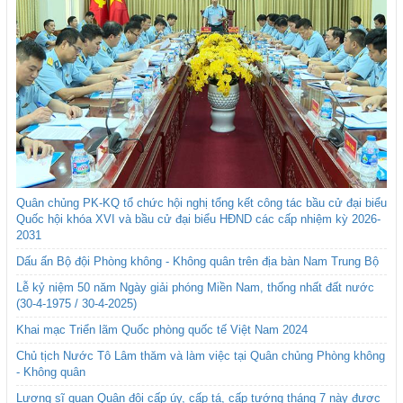
Quân chủng PK-KQ tổ chức hội nghị tổng kết công tác bầu cử đại biểu
Quốc hội khóa XVI và bầu cử đại biểu HĐND các cấp nhiệm kỳ 2026-
2031
Dấu ấn Bộ đội Phòng không - Không quân trên địa bàn Nam Trung Bộ
Lễ kỷ niệm 50 năm Ngày giải phóng Miền Nam, thống nhất đất nước
(30-4-1975 / 30-4-2025)
Khai mạc Triển lãm Quốc phòng quốc tế Việt Nam 2024
Chủ tịch Nước Tô Lâm thăm và làm việc tại Quân chủng Phòng không
- Không quân
Lương sĩ quan Quân đội cấp úy, cấp tá, cấp tướng tháng 7 này được