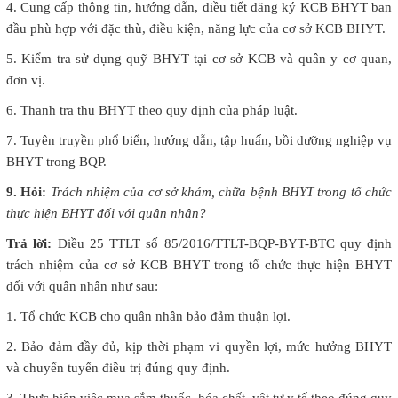
4. Cung cấp thông tin, hướng dẫn, điều tiết đăng ký KCB BHYT ban
đầu phù hợp với đặc thù, điều kiện, năng lực của cơ sở KCB BHYT.
5. Kiểm tra sử dụng quỹ BHYT tại cơ sở KCB và quân y cơ quan,
đơn vị.
6. Thanh tra thu BHYT theo quy định của pháp luật.
7. Tuyên truyền phổ biến, hướng dẫn, tập huấn, bồi dưỡng nghiệp vụ
BHYT trong BQP.
9. Hỏi:
Trách nhiệm của cơ sở khám, chữa bệnh BHYT trong tổ chức
thực hiện BHYT đối với quân nhân?
Trả lời:
Điều 25 TTLT số 85/2016/TTLT-BQP-BYT-BTC quy định
trách nhiệm của cơ sở KCB BHYT trong tổ chức thực hiện BHYT
đối với quân nhân như sau:
1. Tổ chức KCB cho quân nhân bảo đảm thuận lợi.
2. Bảo đảm đầy đủ, kịp thời phạm vi quyền lợi, mức hưởng BHYT
và chuyển tuyến điều trị đúng quy định.