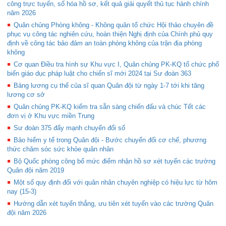
công trực tuyến, số hóa hồ sơ, kết quả giải quyết thủ tục hành chính
năm 2026
Quân chủng Phòng không - Không quân tổ chức Hội thảo chuyên đề
phục vụ công tác nghiên cứu, hoàn thiện Nghị định của Chính phủ quy
định về công tác bảo đảm an toàn phòng không của trận địa phòng
không
Cơ quan Điều tra hình sự Khu vực I, Quân chủng PK-KQ tổ chức phổ
biến giáo dục pháp luật cho chiến sĩ mới 2024 tại Sư đoàn 363
Bảng lương cụ thể của sĩ quan Quân đội từ ngày 1-7 tới khi tăng
lương cơ sở
Quân chủng PK-KQ kiểm tra sẵn sàng chiến đấu và chúc Tết các
đơn vị ở Khu vực miền Trung
Sư đoàn 375 đẩy mạnh chuyển đổi số
Bảo hiểm y tế trong Quân đội - Bước chuyển đổi cơ chế, phương
thức chăm sóc sức khỏe quân nhân
Bộ Quốc phòng công bố mức điểm nhận hồ sơ xét tuyển các trường
Quân đội năm 2019
Một số quy định đối với quân nhân chuyên nghiệp có hiệu lực từ hôm
nay (15-3)
Hướng dẫn xét tuyển thẳng, ưu tiên xét tuyển vào các trường Quân
đội năm 2026