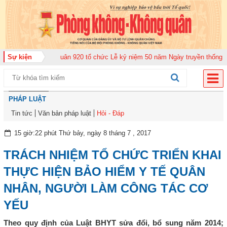
g đoàn Không quân 920 tổ chức Lễ kỷ niệm 50 năm Ngày truyền thống (12-11
Sự kiện
PHÁP LUẬT
Tin tức
Văn bản pháp luật
Hỏi - Đáp
15 giờ:22 phút Thứ bảy, ngày 8 tháng 7 , 2017
TRÁCH NHIỆM TỔ CHỨC TRIỂN KHAI
THỰC HIỆN BẢO HIỂM Y TẾ QUÂN
NHÂN, NGƯỜI LÀM CÔNG TÁC CƠ
YẾU
Theo quy định của Luật BHYT sửa đổi, bổ sung năm 2014;