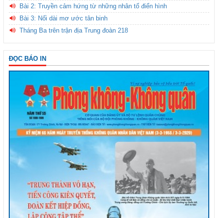
Bài 2: Truyền cảm hứng từ những nhân tố điển hình
Bài 3: Nối dài mơ ước tân binh
Tháng Ba trên trận địa Trung đoàn 218
ĐỌC BÁO IN