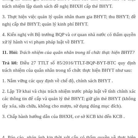
trách nhiệm lập danh sách đề nghị BHXH cấp thẻ BHYT.
3. Thực hiện việc quản lý quân nhân tham gia BHYT; thu BHYT; đề
nghị cấp thẻ BHYT; quản lý kinh phí BHYT.
4. Kiến nghị với Bộ trưởng BQP và cơ quan nhà nước có thẩm quyền
xử lý hành vi vi phạm pháp luật về BHYT.
11. Hỏi:
Trách nhiệm của quân nhân trong tổ chức thực hiện BHYT?
Trả lời:
Điều 27 TTLT số 85/2016/TTLT-BQP-BYT-BTC quy định
trách nhiệm của quân nhân trong tổ chức thực hiện BHYT như sau:
1. Nắm vững các quy định về chế độ, chính sách BHYT .
2. Lập Tờ khai và chịu trách nhiệm trước pháp luật về tính chính xác
các thông tin để cấp và quản lý thẻ BHYT; giữ gìn thẻ BHYT (không
tẩy xóa, sửa chữa, không cho mượn, sử dụng đúng mục đích).
3. Chấp hành hướng dẫn của BHXH, cơ sở KCB khi đến KCB .
4. Báo cáo, phản ánh kịp thời với cấp có thẩm quyền về thực hiện