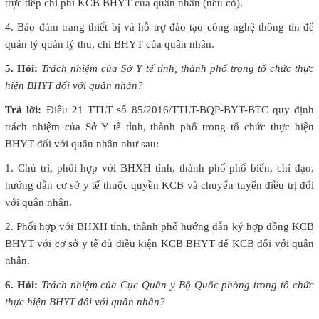
trực tiếp chi phí KCB BHYT của quân nhân (nếu có).
4. Bảo đảm trang thiết bị và hỗ trợ đào tạo công nghệ thông tin để
quản lý quản lý thu, chi BHYT của quân nhân.
5. Hỏi:
Trách nhiệm của Sở Y tế tỉnh, thành phố trong tổ chức thực
hiện BHYT đối với quân nhân?
Trả lời:
Điều 21 TTLT số 85/2016/TTLT-BQP-BYT-BTC quy định
trách nhiệm của Sở Y tế tỉnh, thành phố trong tổ chức thực hiện
BHYT đối với quân nhân như sau:
1. Chủ trì, phối hợp với BHXH tỉnh, thành phố phổ biến, chỉ đạo,
hướng dẫn cơ sở y tế thuộc quyền KCB và chuyển tuyến điều trị đối
với quân nhân.
2. Phối hợp với BHXH tỉnh, thành phố hướng dẫn ký hợp đồng KCB
BHYT với cơ sở y tế đủ điều kiện KCB BHYT để KCB đối với quân
nhân.
6. Hỏi:
Trách nhiệm của Cục Quân y Bộ Quốc phòng trong tổ chức
thực hiện BHYT đối với quân nhân?