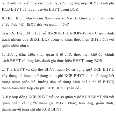
5. Thanh tra, kiểm tra việc quản lý, sử dụng thu, nộp BHYT, kinh phí
KCB BHYT và tuyên truyền BHYT trong BQP.
8. Hỏi:
Trách nhiệm của Bảo hiểm xã hội Bộ Quốc phòng trong tổ
chức thực hiện BHYT đối với quân nhân?
Trả lời:
Điều 24 TTLT số 85/2016/TTLT-BQP-BYT-BTC quy định
trách nhiệm của BHXH BQP trong tổ chức thực hiện BHYT đối với
quân nhân như sau:
1. Hướng dẫn, triển khai, quản lý tổ chức thực hiện chế độ, chính
sách BHYT và tổng kết, đánh giá thực hiện BHYT trong BQP.
2. Thu BHYT và cấp thẻ BHYT; quản lý, sử dụng quỹ KCB BHYT;
xây dựng kế hoạch sử dụng kinh phí KCB BHYT chưa sử dụng hết
trong năm; phân bổ, hướng dẫn sử dụng kinh phí quản lý BHYT;
thanh toán trực tiếp chi phí KCB BHYT (nếu có).
3. Ký hợp đồng KCB BHYT với cơ sở quân y để KCB BHYT đối với
quân nhân và người tham gia BHYT khác; tạm ứng, giám định,
thanh quyết toán chi phí KCB BHYT.