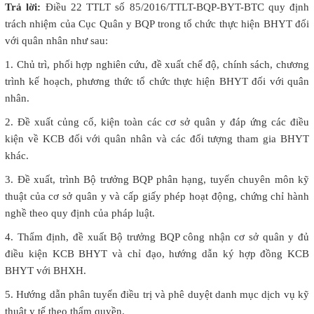
Trả lời:
Điều 22 TTLT số 85/2016/TTLT-BQP-BYT-BTC quy định
trách nhiệm của Cục Quân y BQP trong tổ chức thực hiện BHYT đối
với quân nhân như sau:
1. Chủ trì, phối hợp nghiên cứu, đề xuất chế độ, chính sách, chương
trình kế hoạch, phương thức tổ chức thực hiện BHYT đối với quân
nhân.
2. Đề xuất củng cố, kiện toàn các cơ sở quân y đáp ứng các điều
kiện về KCB đối với quân nhân và các đối tượng tham gia BHYT
khác.
3. Đề xuất, trình Bộ trưởng BQP phân hạng, tuyến chuyên môn kỹ
thuật của cơ sở quân y và cấp giấy phép hoạt động, chứng chỉ hành
nghề theo quy định của pháp luật.
4. Thẩm định, đề xuất Bộ trưởng BQP công nhận cơ sở quân y đủ
điều kiện KCB BHYT và chỉ đạo, hướng dẫn ký hợp đồng KCB
BHYT với BHXH.
5. Hướng dẫn phân tuyến điều trị và phê duyệt danh mục dịch vụ kỹ
thuật y tế theo thẩm quyền.