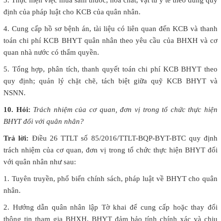
3. Thực hiện việc mua sắm thuốc, hóa chất, vật tư y tế theo đúng quy
định của pháp luật cho KCB của quân nhân.
4. Cung cấp hồ sơ bệnh án, tài liệu có liên quan đến KCB và thanh
toán chi phí KCB BHYT quân nhân theo yêu cầu của BHXH và cơ
quan nhà nước có thẩm quyền.
5. Tổng hợp, phân tích, thanh quyết toán chi phí KCB BHYT theo
quy định; quản lý chặt chẽ, tách biệt giữa quỹ KCB BHYT và
NSNN.
10. Hỏi:
Trách nhiệm của cơ quan, đơn vị trong tổ chức thực hiện
BHYT đối với quân nhân?
Trả lời:
Điều 26 TTLT số 85/2016/TTLT-BQP-BYT-BTC quy định
trách nhiệm của cơ quan, đơn vị trong tổ chức thực hiện BHYT đối
với quân nhân như sau:
1. Tuyên truyền, phổ biến chính sách, pháp luật về BHYT cho quân
nhân.
2. Hướng dẫn quân nhân lập Tờ khai để cung cấp hoặc thay đổi
thông tin tham gia BHXH, BHYT đảm bảo tính chính xác và chịu