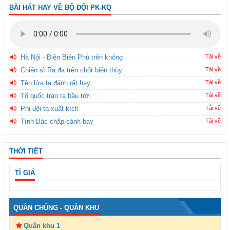
BÀI HÁT HAY VỀ BỘ ĐỘI PK-KQ
Hà Nội - Điện Biên Phủ trên không
Tải về
Chiến sĩ Ra đa trên chốt biên thùy
Tải về
Tên lửa ta đánh rất hay
Tải về
Tổ quốc trao ta bầu trời
Tải về
Phi đội ta xuất kích
Tải về
Tình Bác chắp cánh bay
Tải về
THỜI TIẾT
TỈ GIÁ
QUÂN CHỦNG - QUÂN KHU
Quân khu 1