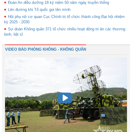
Đoàn An điều dưỡng 18 kỷ niệm 50 năm ngày truyền thống
Lên đường khi Tổ quốc gọi tên mình
Hội phụ nữ cơ quan Cục Chính trị tổ chức thành công Đại hội nhiệm
kỳ 2025 - 2030
Sư đoàn Không quân 371 tổ chức nhiều hoạt động tri ân các thương
binh, liệt sĩ
VIDEO BÁO PHÒNG KHÔNG - KHÔNG QUÂN