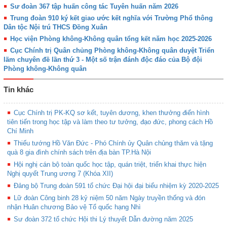
Sư đoàn 367 tập huấn công tác Tuyên huấn năm 2026
Trung đoàn 910 ký kết giao ước kết nghĩa với Trường Phổ thông
Dân tộc Nội trú THCS Đồng Xuân
Học viện Phòng không-Không quân tổng kết năm học 2025-2026
Cục Chính trị Quân chủng Phòng không-Không quân duyệt Triển
lãm chuyên đề lần thứ 3 - Một số trận đánh độc đáo của Bộ đội
Phòng không-Không quân
Tin khác
Cục Chính trị PK-KQ sơ kết, tuyên dương, khen thưởng điển hình
tiên tiến trong học tập và làm theo tư tưởng, đạo đức, phong cách Hồ
Chí Minh
Thiếu tướng Hồ Văn Đức - Phó Chính ủy Quân chủng thăm và tặng
quà 8 gia đình chính sách trên địa bàn TP.Hà Nội
Hội nghị cán bộ toàn quốc học tập, quán triệt, triển khai thực hiện
Nghị quyết Trung ương 7 (Khóa XII)
Đảng bộ Trung đoàn 591 tổ chức Đại hội đại biểu nhiệm kỳ 2020-2025
Lữ đoàn Công binh 28 kỷ niệm 50 năm Ngày truyền thống và đón
nhận Huân chương Bảo vệ Tổ quốc hạng Nhì
Sư đoàn 372 tổ chức Hội thi Lý thuyết Dẫn đường năm 2025