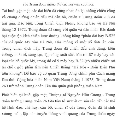
của Trung đoàn mừng thọ các hội viên cao tuổi.
Tại buổi gặp mặt, các đại biểu đã cùng nhau ôn lại những chiến công
và chặng đường chiến đấu mà cán bộ, chiến sĩ Trung đoàn 263 đã
trải qua. Đăc biệt, trong Chiến dịch Phòng không bảo vệ Hà Nội
tháng 12-1972, Trung đoàn đã cùng với quân và dân miền Bắc đánh
bại cuộc tập kích chiến lược đường không bằng “pháo đài bay B-52”
của đế quốc Mỹ vào Hà Nội, Hải Phòng và một số tỉnh lân cận.
Trong chiến dịch này, Trung đoàn đã chiến đấu anh dũng, kiên
cường, mưu trí, sáng tạo, lập công xuất sắc, bắn rơi 67 máy bay các
loại của đế quốc Mỹ, trong đó có 9 máy bay B-52 (có nhiều chiếc rơi
tại chỗ); góp phần làm nên Chiến thắng “Hà Nội - Điện Biên Phủ
trên không”. Để bảo vệ cơ quan Trung ương chính phủ Cách mạng
lâm thời Cộng hòa miền Nam Việt Nam; tháng 1-1973, Trung đoàn
263 trở thành Trung đoàn Tên lửa quân giải phóng miền Nam.
Phát biểu tại buổi gặp mặt, Thượng tá Nguyễn Hữu Cương - Trung
đoàn trưởng Trung đoàn 263 đã bày tỏ sự biết ơn sâu sắc đến các thế
hệ lãnh đạo, chỉ huy, cán bộ, chiến sĩ của Trung đoàn đã hi sinh
xương máu, lập nên truyền thống vinh quang của Trung đoàn ngày