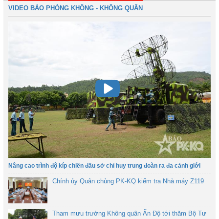
VIDEO BÁO PHÒNG KHÔNG - KHÔNG QUÂN
Nâng cao trình độ kíp chiến đấu sở chỉ huy trung đoàn ra đa cảnh giới
Chính ủy Quân chủng PK-KQ kiểm tra Nhà máy Z119
Tham mưu trưởng Không quân Ấn Độ tới thăm Bộ Tư