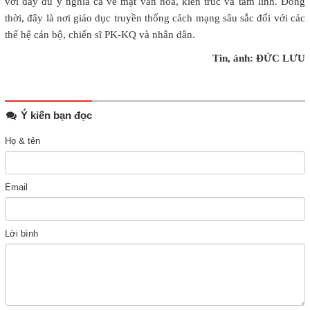
với đầy đủ ý nghĩa cả về mặt văn hóa, kiến trúc và tâm linh. Đồng
thời, đây là nơi giáo dục truyền thống cách mạng sâu sắc đối với các
thế hệ cán bộ, chiến sĩ PK-KQ và nhân dân.
Tin, ảnh: ĐỨC LƯU
Ý kiến bạn đọc
Họ & tên
Email
Lời bình