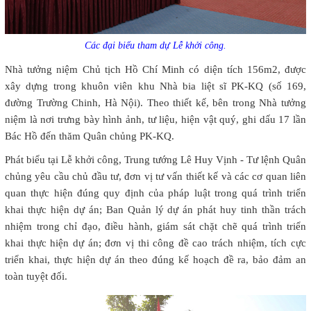
Các đại biểu tham dự Lễ khởi công.
Nhà tưởng niệm Chủ tịch Hồ Chí Minh có diện tích 156m2, được
xây dựng trong khuôn viên khu Nhà bia liệt sĩ PK-KQ (số 169,
đường Trường Chinh, Hà Nội). Theo thiết kế, bên trong Nhà tưởng
niệm là nơi trưng bày hình ảnh, tư liệu, hiện vật quý, ghi dấu 17 lần
Bác Hồ đến thăm Quân chủng PK-KQ.
Phát biểu tại Lễ khởi công, Trung tướng Lê Huy Vịnh - Tư lệnh Quân
chủng yêu cầu chủ đầu tư, đơn vị tư vấn thiết kế và các cơ quan liên
quan thực hiện đúng quy định của pháp luật trong quá trình triển
khai thực hiện dự án; Ban Quản lý dự án phát huy tinh thần trách
nhiệm trong chỉ đạo, điều hành, giám sát chặt chẽ quá trình triển
khai thực hiện dự án; đơn vị thi công đề cao trách nhiệm, tích cực
triển khai, thực hiện dự án theo đúng kế hoạch đề ra, bảo đảm an
toàn tuyệt đối.