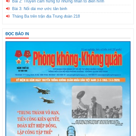
Bài 2: Truyền cảm hứng từ những nhân tố điển hình
Bài 3: Nối dài mơ ước tân binh
Tháng Ba trên trận địa Trung đoàn 218
ĐỌC BÁO IN