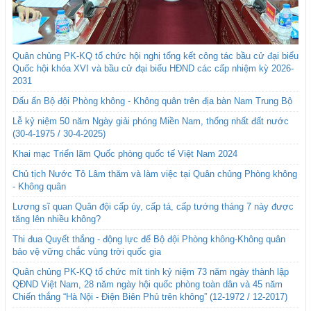
Quân chủng PK-KQ tổ chức hội nghị tổng kết công tác bầu cử đại biểu
Quốc hội khóa XVI và bầu cử đại biểu HĐND các cấp nhiệm kỳ 2026-
2031
Dấu ấn Bộ đội Phòng không - Không quân trên địa bàn Nam Trung Bộ
Lễ kỷ niệm 50 năm Ngày giải phóng Miền Nam, thống nhất đất nước
(30-4-1975 / 30-4-2025)
Khai mạc Triển lãm Quốc phòng quốc tế Việt Nam 2024
Chủ tịch Nước Tô Lâm thăm và làm việc tại Quân chủng Phòng không
- Không quân
Lương sĩ quan Quân đội cấp úy, cấp tá, cấp tướng tháng 7 này được
tăng lên nhiều không?
Thi đua Quyết thắng - động lực để Bộ đội Phòng không-Không quân
bảo vệ vững chắc vùng trời quốc gia
Quân chủng PK-KQ tổ chức mít tinh kỷ niệm 73 năm ngày thành lập
QĐND Việt Nam, 28 năm ngày hội quốc phòng toàn dân và 45 năm
Chiến thắng “Hà Nội - Điện Biên Phủ trên không” (12-1972 / 12-2017)