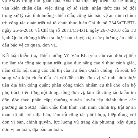
vụ SSCĐ trong thời gian qua, Đoàn đã trực tiếp kiểm tra hệ thống
văn kiện chiến đấu, việc đăng ký sổ sách; nhận thức của bộ đội
trong xử lý các tình huống chiến đấu, công tác bảo vệ an ninh chính
trị; công tác quán triệt và tổ chức thực hiện Chỉ thị số 2345/CT-BTL
ngày 25-6-2018 và Chỉ thị số 2871/CT-BTL ngày 26-7-2018 của Tư
lệnh Quân chủng; kiểm tra thực hành luyện tập các phương án chiến
đấu bảo vệ cơ quan, đơn vị...
Kết luận kiểm tra, Thiếu tướng Vũ Văn Kha yêu cầu các đơn vị tiếp
tục làm tốt công tác quán triệt, giáo dục nâng cao ý thức cảnh giác,
nắm chắc nội dung các chỉ thị của Tư lệnh Quân chủng; rà soát, bổ
sung văn kiện chiến đấu sát với điều kiện đơn vị và tình hình thực
tiễn địa bàn đóng quân; phân công trách nhiệm cụ thể cho cán bộ
phụ trách trên từng nội dung, từng đơn vị, làm tốt công tác kiểm tra
đôn đốc theo phân cấp; thường xuyên luyện tập thành thục các
phương án SSCĐ; nắm chắc tình hình anh ninh chính trị, trật tự an
toàn xã hội trên địa bàn, làm tốt công tác phối hợp, hiệp đồng với
đơn vị bạn, chính quyền, lực lượng vũ trang địa phương, xây dựng
đơn vị an toàn, địa bàn an toàn.