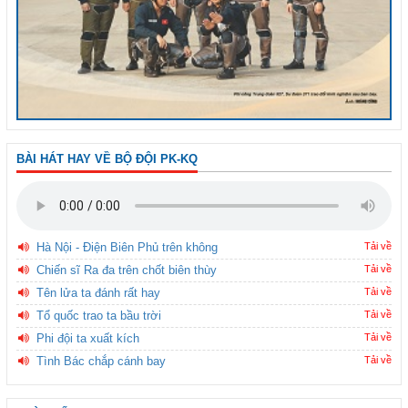
BÀI HÁT HAY VỀ BỘ ĐỘI PK-KQ
Hà Nội - Điện Biên Phủ trên không
Tải về
Chiến sĩ Ra đa trên chốt biên thùy
Tải về
Tên lửa ta đánh rất hay
Tải về
Tổ quốc trao ta bầu trời
Tải về
Phi đội ta xuất kích
Tải về
Tình Bác chắp cánh bay
Tải về