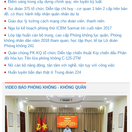
Điểm sáng trong xây dựng chính quy, rèn luyện kỷ luật
Sư đoàn 375 tổ chức Diễn tập chỉ huy - cơ quan 1 bên 2 cấp trên bản
đồ, có thực hành tiếp nhận quân nhân dự bị
Giáo dục lý tưởng cách mạng cho đoàn viên, thanh niên
Nga lùi kế hoạch phóng thử ICBM Sarmat tới cuối năm 2017
Lớp tập huấn cán bộ trung, cao cấp Phòng không lục quân, Phòng
không nhân dân năm 2018 tham quan, học tập thực tế tại Lữ đoàn
Phòng không 241
Quân chủng PK-KQ tổ chức Diễn tập chiến thuật Kíp chiến đấu Phân
đội hỏa lực Tên lửa phòng không C-125-2TM
Nữ cán bộ năng động, tận tâm với nghề, tận tụy với công việc
Huấn luyện bắn đạn thật ở Trung đoàn 224
VIDEO BÁO PHÒNG KHÔNG - KHÔNG QUÂN