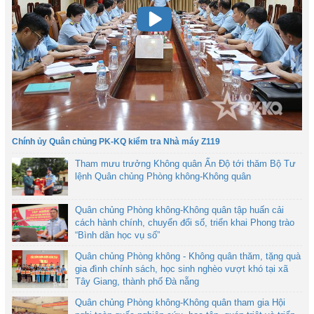
Chính ủy Quân chủng PK-KQ kiểm tra Nhà máy Z119
Tham mưu trưởng Không quân Ấn Độ tới thăm Bộ Tư
lệnh Quân chủng Phòng không-Không quân
Quân chủng Phòng không-Không quân tập huấn cải
cách hành chính, chuyển đổi số, triển khai Phong trào
“Bình dân học vụ số”
Quân chủng Phòng không - Không quân thăm, tặng quà
gia đình chính sách, học sinh nghèo vượt khó tại xã
Tây Giang, thành phố Đà nẵng
Quân chủng Phòng không-Không quân tham gia Hội