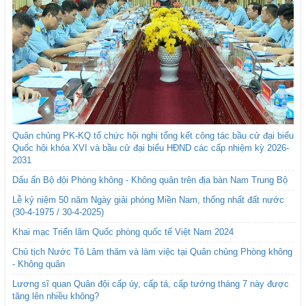
Quân chủng PK-KQ tổ chức hội nghị tổng kết công tác bầu cử đại biểu
Quốc hội khóa XVI và bầu cử đại biểu HĐND các cấp nhiệm kỳ 2026-
2031
Dấu ấn Bộ đội Phòng không - Không quân trên địa bàn Nam Trung Bộ
Lễ kỷ niệm 50 năm Ngày giải phóng Miền Nam, thống nhất đất nước
(30-4-1975 / 30-4-2025)
Khai mạc Triển lãm Quốc phòng quốc tế Việt Nam 2024
Chủ tịch Nước Tô Lâm thăm và làm việc tại Quân chủng Phòng không
- Không quân
Lương sĩ quan Quân đội cấp úy, cấp tá, cấp tướng tháng 7 này được
tăng lên nhiều không?