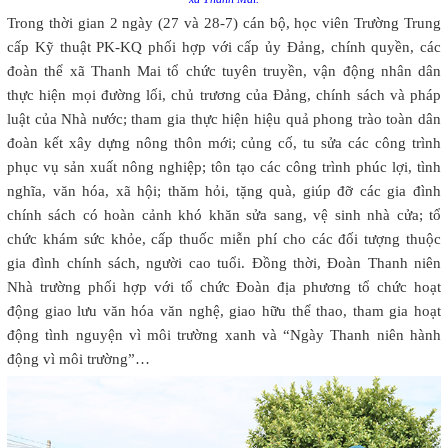
Trong thời gian 2 ngày (27 và 28-7) cán bộ, học viên Trường Trung
cấp Kỹ thuật PK-KQ phối hợp với cấp ủy Đảng, chính quyền, các
đoàn thể xã Thanh Mai tổ chức tuyên truyền, vận động nhân dân
thực hiện mọi đường lối, chủ trương của Đảng, chính sách và pháp
luật của Nhà nước; tham gia thực hiện hiệu quả phong trào toàn dân
đoàn kết xây dựng nông thôn mới; củng cố, tu sửa các công trình
phục vụ sản xuất nông nghiệp; tôn tạo các công trình phúc lợi, tình
nghĩa, văn hóa, xã hội; thăm hỏi, tặng quà, giúp đỡ các gia đình
chính sách có hoàn cảnh khó khăn sửa sang, vệ sinh nhà cửa; tổ
chức khám sức khỏe, cấp thuốc miễn phí cho các đối tượng thuộc
gia đình chính sách, người cao tuổi. Đồng thời, Đoàn Thanh niên
Nhà trường phối hợp với tổ chức Đoàn địa phương tổ chức hoạt
động giao lưu văn hóa văn nghệ, giao hữu thể thao, tham gia hoạt
động tình nguyện vì môi trường xanh và “Ngày Thanh niên hành
động vì môi trường”…