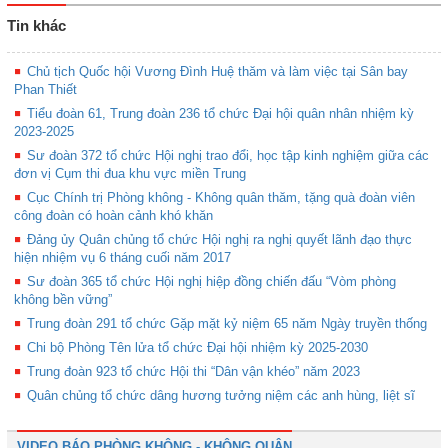
Tin khác
Chủ tịch Quốc hội Vương Đình Huệ thăm và làm việc tại Sân bay
Phan Thiết
Tiểu đoàn 61, Trung đoàn 236 tổ chức Đại hội quân nhân nhiệm kỳ
2023-2025
Sư đoàn 372 tổ chức Hội nghị trao đổi, học tập kinh nghiệm giữa các
đơn vị Cụm thi đua khu vực miền Trung
Cục Chính trị Phòng không - Không quân thăm, tặng quà đoàn viên
công đoàn có hoàn cảnh khó khăn
Đảng ủy Quân chủng tổ chức Hội nghị ra nghị quyết lãnh đạo thực
hiện nhiệm vụ 6 tháng cuối năm 2017
Sư đoàn 365 tổ chức Hội nghị hiệp đồng chiến đấu “Vòm phòng
không bền vững”
Trung đoàn 291 tổ chức Gặp mặt kỷ niệm 65 năm Ngày truyền thống
Chi bộ Phòng Tên lửa tổ chức Đại hội nhiệm kỳ 2025-2030
Trung đoàn 923 tổ chức Hội thi “Dân vận khéo” năm 2023
Quân chủng tổ chức dâng hương tưởng niệm các anh hùng, liệt sĩ
VIDEO BÁO PHÒNG KHÔNG - KHÔNG QUÂN