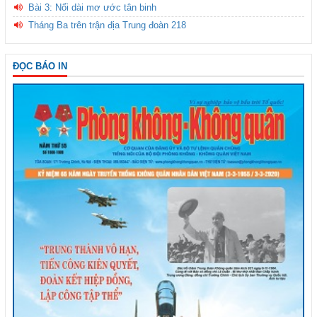
Bài 3: Nối dài mơ ước tân binh
Tháng Ba trên trận địa Trung đoàn 218
ĐỌC BÁO IN