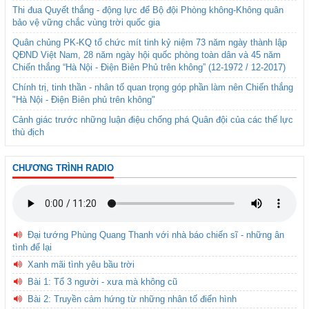
Thi đua Quyết thắng - động lực để Bộ đội Phòng không-Không quân
bảo vệ vững chắc vùng trời quốc gia
Quân chủng PK-KQ tổ chức mít tinh kỷ niệm 73 năm ngày thành lập
QĐND Việt Nam, 28 năm ngày hội quốc phòng toàn dân và 45 năm
Chiến thắng “Hà Nội - Điện Biên Phủ trên không” (12-1972 / 12-2017)
Chính trị, tinh thần - nhân tố quan trọng góp phần làm nên Chiến thắng
"Hà Nội - Điện Biên phủ trên không"
Cảnh giác trước những luận điệu chống phá Quân đội của các thế lực
thù địch
CHƯƠNG TRÌNH RADIO
Đại tướng Phùng Quang Thanh với nhà báo chiến sĩ - những ân
tình để lại
Xanh mãi tình yêu bầu trời
Bài 1: Tổ 3 người - xưa mà không cũ
Bài 2: Truyền cảm hứng từ những nhân tố điển hình