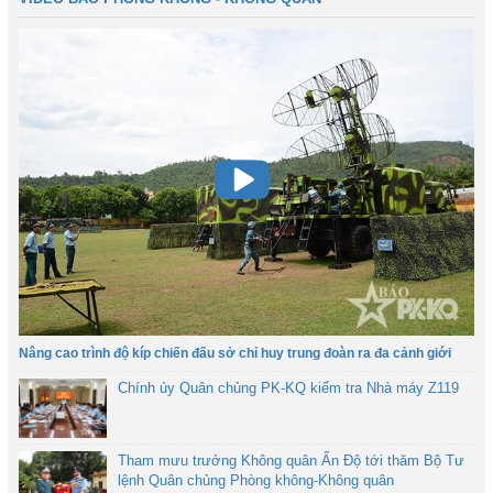
Nâng cao trình độ kíp chiến đấu sở chỉ huy trung đoàn ra đa cảnh giới
Chính ủy Quân chủng PK-KQ kiểm tra Nhà máy Z119
Tham mưu trưởng Không quân Ấn Độ tới thăm Bộ Tư
lệnh Quân chủng Phòng không-Không quân