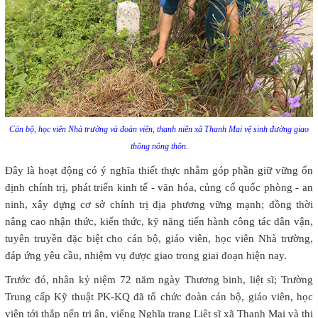
Cán bộ, học viên Nhà trường và đoàn viên, thanh niên xã Thanh Mai vệ sinh đường giao
thông nông thôn.
Đây là hoạt động có ý nghĩa thiết thực nhằm góp phần giữ vững ổn
định chính trị, phát triển kinh tế - văn hóa, củng cố quốc phòng - an
ninh, xây dựng cơ sở chính trị địa phương vững mạnh; đồng thời
nâng cao nhận thức, kiến thức, kỹ năng tiến hành công tác dân vận,
tuyên truyền đặc biệt cho cán bộ, giáo viên, học viên Nhà trường,
đáp ứng yêu cầu, nhiệm vụ được giao trong giai đoạn hiện nay.
Trước đó, nhân kỷ niệm 72 năm ngày Thương binh, liệt sĩ; Trường
Trung cấp Kỹ thuật PK-KQ đã tổ chức đoàn cán bộ, giáo viên, học
viên tới thắp nến tri ân, viếng Nghĩa trang Liệt sĩ xã Thanh Mai và thị