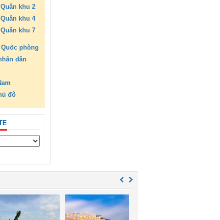
Quân khu 2
Quân khu 4
Quân khu 7
 Quốc phòng
nhân dân
 Nam
hủ đô
TE