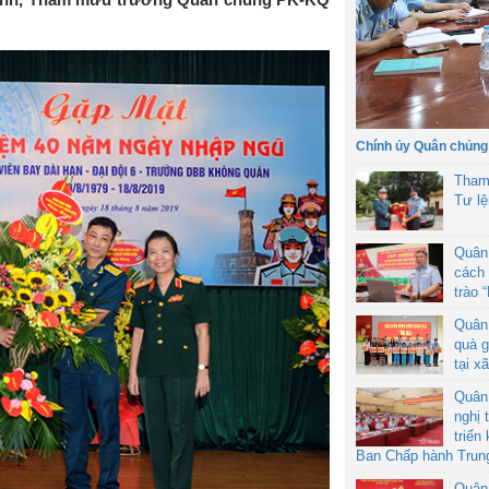
Chính ủy Quân chủng
Tham
Tư l
Quân
cách 
trào 
Quân
quà g
tại x
Quân
nghị 
triển
Ban Chấp hành Trun
Quân