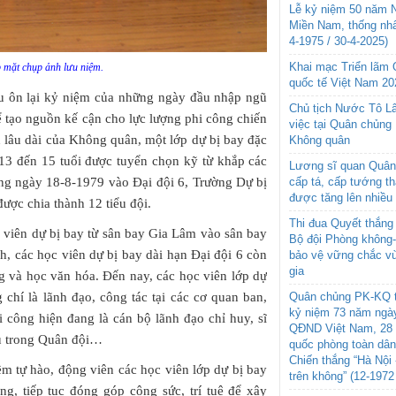
Lễ kỷ niệm 50 năm N
Miền Nam, thống nhấ
4-1975 / 30-4-2025)
Khai mạc Triển lãm
p mặt chụp ảnh lưu niệm.
quốc tế Việt Nam 20
au ôn lại kỷ niệm của những ngày đầu nhập ngũ
Chủ tịch Nước Tô L
 tạo nguồn kế cận cho lực lượng phi công chiến
việc tại Quân chủng
n lâu dài của Không quân, một lớp dự bị bay đặc
Không quân
ừ 13 đến 15 tuổi được tuyển chọn kỹ từ khắp các
Lương sĩ quan Quân 
ung ngày 18-8-1979 vào Đại đội 6, Trường Dự bị
cấp tá, cấp tướng t
được tăng lên nhiều
ược chia thành 12 tiểu đội.
Thi đua Quyết thắng 
 viên dự bị bay từ sân bay Gia Lâm vào sân bay
Bộ đội Phòng không
h, các học viên dự bị bay dài hạn Đại đội 6 còn
bảo vệ vững chắc vù
gia
ng và học văn hóa. Đến nay, các học viên lớp dự
 chí là lãnh đạo, công tác tại các cơ quan ban,
Quân chủng PK-KQ t
kỷ niệm 73 năm ngày
 công hiện đang là cán bộ lãnh đạo chỉ huy, sĩ
QĐND Việt Nam, 28 
vụ trong Quân đội…
quốc phòng toàn dâ
Chiến thắng “Hà Nội 
m tự hào, động viên các học viên lớp dự bị bay
trên không” (12-1972
ng, tiếp tục đóng góp công sức, trí tuệ để xây