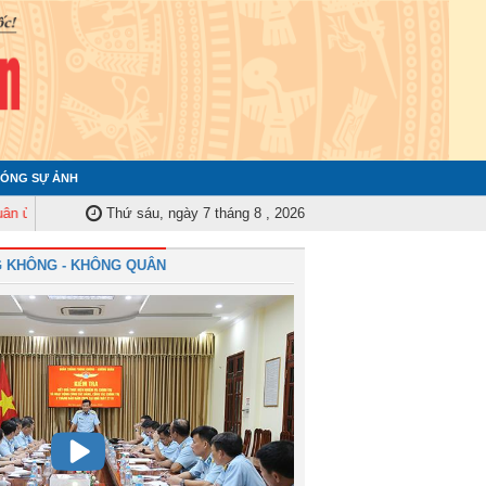
ÓNG SỰ ẢNH
rung ương tập huấn nghiệp vụ công tác kiểm tra, giám sát năm 2025
Thứ sáu, ngày 7 tháng 8 , 2026
Quân
 KHÔNG - KHÔNG QUÂN