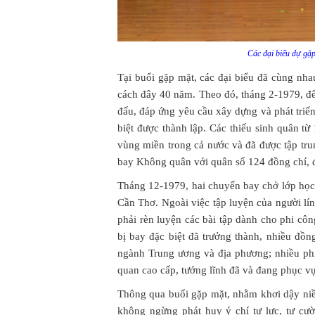
Các đại biểu dự gặ
Tại buổi gặp mặt, các đại biểu đã cùng nh
cách đây 40 năm. Theo đó, tháng 2-1979, để
đấu, đáp ứng yêu cầu xây dựng và phát triể
biệt được thành lập. Các thiếu sinh quân t
vùng miền trong cả nước và đã được tập tr
bay Không quân với quân số 124 đồng chí, đ
Tháng 12-1979, hai chuyến bay chở lớp học
Cần Thơ. Ngoài việc tập luyện của người lín
phải rèn luyện các bài tập dành cho phi cô
bị bay đặc biệt đã trưởng thành, nhiều đồng
ngành Trung ương và địa phương; nhiều phi
quan cao cấp, tướng lĩnh đã và đang phục 
Thông qua buổi gặp mặt, nhằm khơi dậy niề
không ngừng phát huy ý chí tự lực, tự cườ