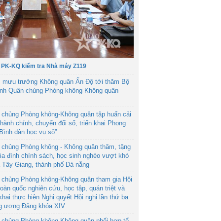
 PK-KQ kiểm tra Nhà máy Z119
 mưu trưởng Không quân Ấn Độ tới thăm Bộ
ệnh Quân chủng Phòng không-Không quân
 chủng Phòng không-Không quân tập huấn cải
hành chính, chuyển đổi số, triển khai Phong
“Bình dân học vụ số”
 chủng Phòng không - Không quân thăm, tặng
ia đình chính sách, học sinh nghèo vượt khó
ã Tây Giang, thành phố Đà nẵng
 chủng Phòng không-Không quân tham gia Hội
toàn quốc nghiên cứu, học tập, quán triệt và
 khai thực hiện Nghị quyết Hội nghị lần thứ ba
g ương Đảng khóa XIV
 chủng Phòng không-Không quân phối hợp tổ