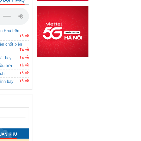
Ộ ĐỘI PK-KQ
ên Phủ trên
Tải về
rên chốt biên
Tải về
rất hay
Tải về
ầu trời
Tải về
ích
Tải về
ánh bay
Tải về
UÂN KHU