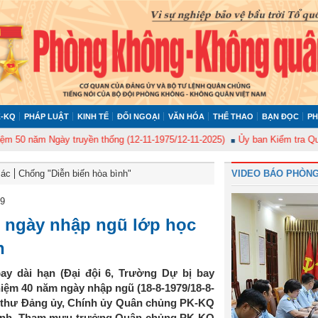
-KQ
PHÁP LUẬT
KINH TẾ
ĐỐI NGOẠI
VĂN HÓA
THỂ THAO
BẠN ĐỌC
PH
ăm Ngày truyền thống (12-11-1975/12-11-2025)
Ủy ban Kiểm tra Quân ủy T
Bác
Chống "Diễn biến hòa bình"
VIDEO BÁO PHÒNG
19
 ngày nhập ngũ lớp học
n
bay dài hạn (Đại đội 6, Trường Dự bị bay
iệm 40 năm ngày nhập ngũ (18-8-1979/18-8-
í thư Đảng ủy, Chính ủy Quân chủng PK-KQ
lệnh, Tham mưu trưởng Quân chủng PK-KQ