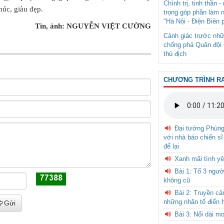
Chính trị, tinh thần 
úc, giàu đẹp.
trọng góp phần làm 
"Hà Nội - Điện Biên 
Tin, ảnh: NGUYỄN VIỆT CƯỜNG
Cảnh giác trước nhữ
chống phá Quân đội 
thù địch
CHƯƠNG TRÌNH R
Đại tướng Phùn
với nhà báo chiến sĩ
để lại
Xanh mãi tình yê
Bài 1: Tổ 3 ngườ
không cũ
Bài 2: Truyền c
những nhân tố điển 
Gửi
Bài 3: Nối dài m