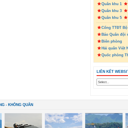
Quân khu 1
Quân khu 3
Quân khu 5
Cổng TTĐT Bộ
Báo Quân đội 
Biên phòng
Hải quân Việt
Quốc phòng T
LIÊN KẾT WEBSI
NG - KHÔNG QUÂN