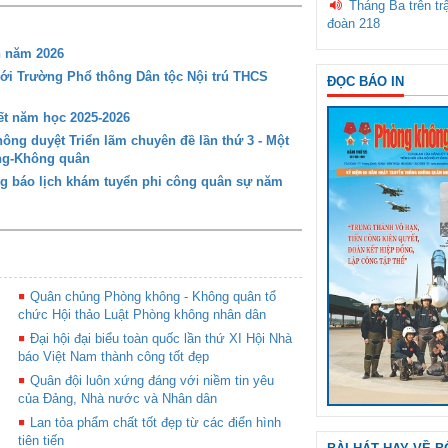
Tháng Ba trên tr
đoàn 218
n năm 2026
với Trường Phổ thông Dân tộc Nội trú THCS
ĐỌC BÁO IN
t năm học 2025-2026
ng duyệt Triển lãm chuyên đề lần thứ 3 - Một
ông-Không quân
g báo lịch khám tuyển phi công quân sự năm
Quân chủng Phòng không - Không quân tổ
chức Hội thảo Luật Phòng không nhân dân
Đại hội đại biểu toàn quốc lần thứ XI Hội Nhà
báo Việt Nam thành công tốt đẹp
Quân đội luôn xứng đáng với niềm tin yêu
của Đảng, Nhà nước và Nhân dân
Lan tỏa phẩm chất tốt đẹp từ các điển hình
tiên tiến