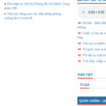
BÀI HÁT HAY VỀ B
Ghi nhận từ Hội thi Phòng Hồ Chí Minh Trung
đoàn 238
Tiếp tục nâng cao các biện pháp phòng
chống dịch Covid-19
Hà Nội - Điện Bi
không
Chiến sĩ Ra đa t
thùy
Tên lửa ta đánh 
Tổ quốc trao ta b
Phi đội ta xuất k
Tình Bác chắp c
THỜI TIẾT
TỈ GIÁ
QUÂN CHỦNG - Q