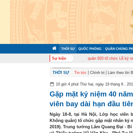
THỜI SỰ
QUỐC PHÒNG
QUÂN CHỦNG PK
uấn cán bộ năm 2026
Trung đoàn Không quân 920 tổ chức Lễ kỷ niệm 50 n
Sự kiện
THỜI SỰ
Tin tức
Chính trị
Làm theo lời 
10 giờ:4 phút Thứ hai, ngày 19 tháng 8 , 20
Gặp mặt kỷ niệm 40 năm
viên bay dài hạn đầu tiê
Ngày 18-8, tại Hà Nội, Lớp học viên 
Không quân) tổ chức gặp mặt nhân kỷ n
2019). Trung tướng Lâm Quang Đại - B
và Thiếu tướng Vũ Văn Kha - Phó Tư 