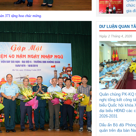
chức 
gia đ
oàn 371 tặng hoa chúc mừng.
DƯ LUẬN QUAN T
Ngày 2 Tháng 4, 2026
Quân chủng PK-KQ t
nghị tổng kết công t
biểu Quốc hội khóa 
đại biểu HĐND các 
2026-2031
Dấu ấn Bộ đội Phòn
quân trên địa bàn N