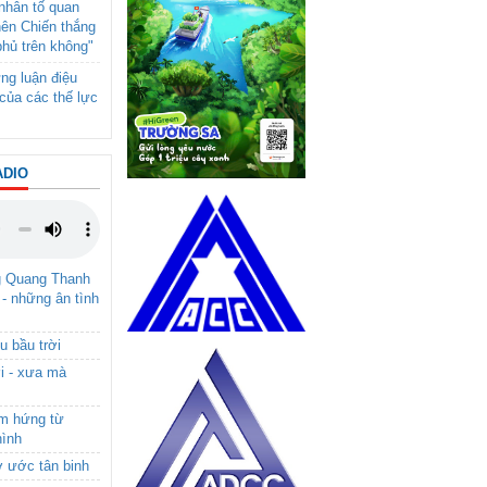
- nhân tố quan
nên Chiến thắng
phủ trên không"
ng luận điệu
của các thế lực
ADIO
g Quang Thanh
 - những ân tình
u bầu trời
i - xưa mà
ảm hứng từ
hình
ơ ước tân binh