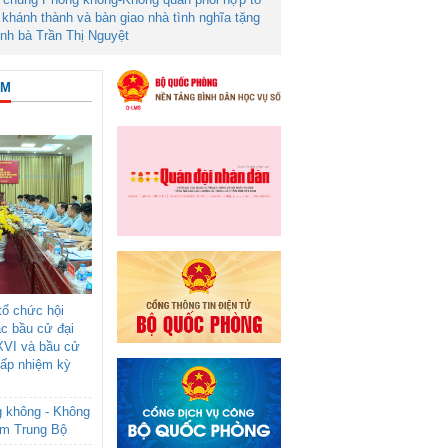
khánh thành và bàn giao nhà tình nghĩa tặng
ình bà Trần Thị Nguyệt
ÂM
ổ chức hội
ác bầu cử đại
XVI và bầu cử
cấp nhiệm kỳ
g không - Không
am Trung Bộ