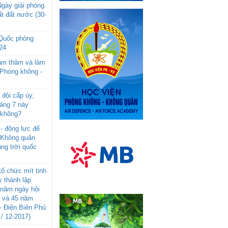
gày giải phóng
t đất nước (30-
 Quốc phòng
24
âm thăm và làm
 Phòng không -
đội cấp úy,
háng 7 này
 không?
- động lực để
-Không quân
ng trời quốc
ổ chức mít tinh
 thành lập
năm ngày hội
n và 45 năm
- Điện Biên Phủ
 / 12-2017)