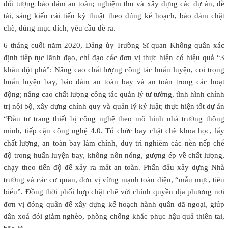
đối tượng bảo đảm an toàn; nghiệm thu và xây dựng các dự án, đề
tài, sáng kiến cải tiến kỹ thuật theo đúng kế hoạch, bảo đảm chặt
chẽ, đúng mục đích, yêu cầu đề ra.
6 tháng cuối năm 2020, Đảng ủy Trường Sĩ quan Không quân xác
định tiếp tục lãnh đạo, chỉ đạo các đơn vị thực hiện có hiệu quả “3
khâu đột phá”: Nâng cao chất lượng công tác huấn luyện, coi trọng
huấn luyện bay, bảo đảm an toàn bay và an toàn trong các hoạt
động; nâng cao chất lượng công tác quản lý tư tưởng, tình hình chính
trị nội bộ, xây dựng chính quy và quản lý kỷ luật; thực hiện tốt dự án
“Đầu tư trang thiết bị công nghệ theo mô hình nhà trường thông
minh, tiếp cận công nghệ 4.0. Tổ chức bay chặt chẽ khoa học, lấy
chất lượng, an toàn bay làm chính, duy trì nghiêm các nền nếp chế
độ trong huấn luyện bay, không nôn nóng, gượng ép về chất lượng,
chạy theo tiến độ để xảy ra mất an toàn. Phấn đấu xây dựng Nhà
trường và các cơ quan, đơn vị vững mạnh toàn diện, “mẫu mực, tiêu
biểu”. Đồng thời phối hợp chặt chẽ với chính quyền địa phương nơi
đơn vị đóng quân để xây dựng kế hoạch hành quân dã ngoại, giúp
dân xoá đói giảm nghèo, phòng chống khắc phục hậu quả thiên tai,