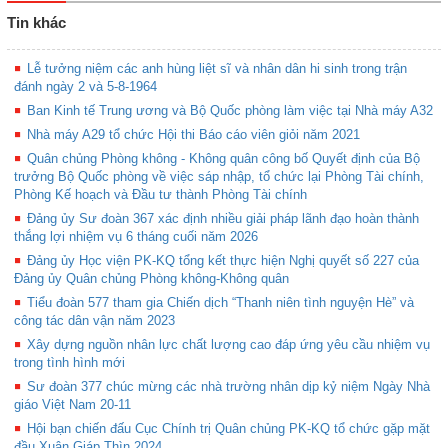
Tin khác
Lễ tưởng niệm các anh hùng liệt sĩ và nhân dân hi sinh trong trận
đánh ngày 2 và 5-8-1964
Ban Kinh tế Trung ương và Bộ Quốc phòng làm việc tại Nhà máy A32
Nhà máy A29 tổ chức Hội thi Báo cáo viên giỏi năm 2021
Quân chủng Phòng không - Không quân công bố Quyết định của Bộ
trưởng Bộ Quốc phòng về việc sáp nhập, tổ chức lại Phòng Tài chính,
Phòng Kế hoạch và Đầu tư thành Phòng Tài chính
Đảng ủy Sư đoàn 367 xác định nhiều giải pháp lãnh đạo hoàn thành
thắng lợi nhiệm vụ 6 tháng cuối năm 2026
Đảng ủy Học viện PK-KQ tổng kết thực hiện Nghị quyết số 227 của
Đảng ủy Quân chủng Phòng không-Không quân
Tiểu đoàn 577 tham gia Chiến dịch “Thanh niên tình nguyện Hè” và
công tác dân vận năm 2023
Xây dựng nguồn nhân lực chất lượng cao đáp ứng yêu cầu nhiệm vụ
trong tình hình mới
Sư đoàn 377 chúc mừng các nhà trường nhân dịp kỷ niệm Ngày Nhà
giáo Việt Nam 20-11
Hội bạn chiến đấu Cục Chính trị Quân chủng PK-KQ tổ chức gặp mặt
đầu Xuân Giáp Thìn 2024