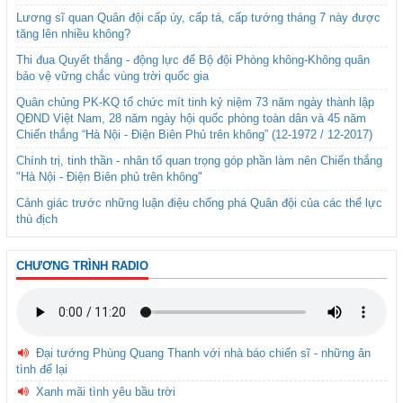
Lương sĩ quan Quân đội cấp úy, cấp tá, cấp tướng tháng 7 này được
tăng lên nhiều không?
Thi đua Quyết thắng - động lực để Bộ đội Phòng không-Không quân
bảo vệ vững chắc vùng trời quốc gia
Quân chủng PK-KQ tổ chức mít tinh kỷ niệm 73 năm ngày thành lập
QĐND Việt Nam, 28 năm ngày hội quốc phòng toàn dân và 45 năm
Chiến thắng “Hà Nội - Điện Biên Phủ trên không” (12-1972 / 12-2017)
Chính trị, tinh thần - nhân tố quan trọng góp phần làm nên Chiến thắng
"Hà Nội - Điện Biên phủ trên không"
Cảnh giác trước những luận điệu chống phá Quân đội của các thế lực
thù địch
CHƯƠNG TRÌNH RADIO
Đại tướng Phùng Quang Thanh với nhà báo chiến sĩ - những ân
tình để lại
Xanh mãi tình yêu bầu trời