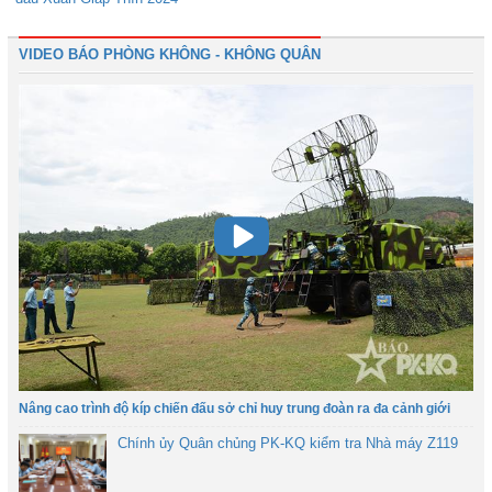
VIDEO BÁO PHÒNG KHÔNG - KHÔNG QUÂN
Nâng cao trình độ kíp chiến đấu sở chỉ huy trung đoàn ra đa cảnh giới
Chính ủy Quân chủng PK-KQ kiểm tra Nhà máy Z119