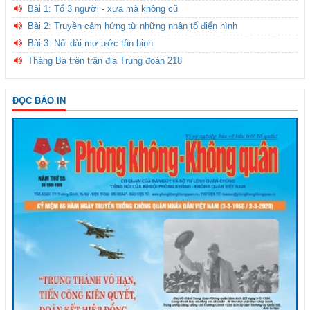
Bài 1: Tổ 3 người - xưa mà không cũ
Bài 2: Truyền cảm hứng từ những nhân tố điển hình
Bài 3: Nối dài mơ ước tân binh
Tháng Ba trên trận địa Trung đoàn 218
ĐỌC BÁO IN