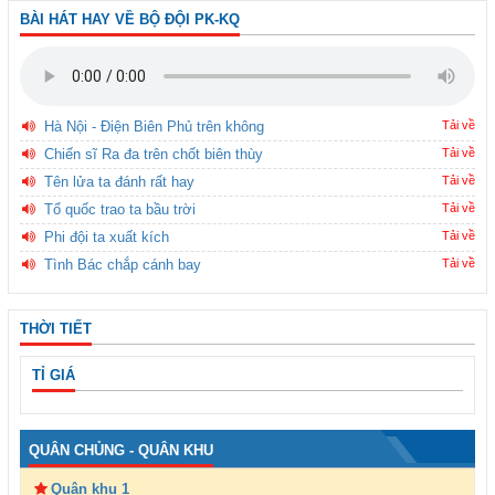
BÀI HÁT HAY VỀ BỘ ĐỘI PK-KQ
Hà Nội - Điện Biên Phủ trên không
Tải về
Chiến sĩ Ra đa trên chốt biên thùy
Tải về
Tên lửa ta đánh rất hay
Tải về
Tổ quốc trao ta bầu trời
Tải về
Phi đội ta xuất kích
Tải về
Tình Bác chắp cánh bay
Tải về
THỜI TIẾT
TỈ GIÁ
QUÂN CHỦNG - QUÂN KHU
Quân khu 1