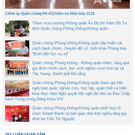
Chính ủy Quân chủng PK-KQ kiểm tra Nhà máy Z119
Tham mưu trưởng Không quân Ấn Độ tới thăm Bộ Tư
lệnh Quân chủng Phòng không-Không quân
Quân chủng Phòng không-Không quân tập huấn cải
cách hành chính, chuyển đổi số, triển khai Phong trào
“Bình dân học vụ số”
Quân chủng Phòng không - Không quân thăm, tặng quà
gia đình chính sách, học sinh nghèo vượt khó tại xã
Tây Giang, thành phố Đà nẵng
Quân chủng Phòng không-Không quân tham gia Hội
nghị toàn quốc nghiên cứu, học tập, quán triệt và triển
khai thực hiện Nghị quyết Hội nghị lần thứ ba Ban Chấp
hành Trung ương Đảng khóa XIV
Quân chủng Phòng không-Không quân phối hợp tổ
chức khánh thành và bàn giao nhà tình nghĩa tặng gia
đình bà Trần Thị Nguyệt
DƯ LUẬN QUAN TÂM