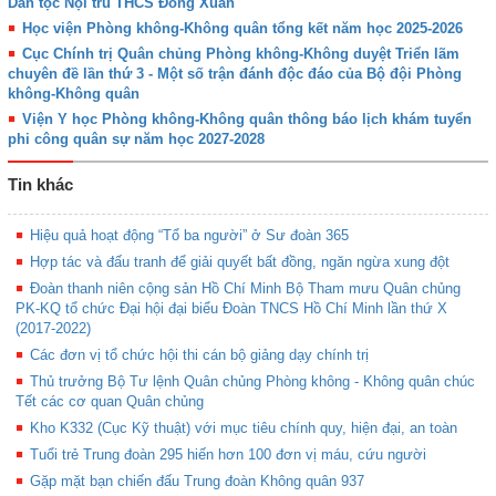
Dân tộc Nội trú THCS Đồng Xuân
Học viện Phòng không-Không quân tổng kết năm học 2025-2026
Cục Chính trị Quân chủng Phòng không-Không duyệt Triển lãm
chuyên đề lần thứ 3 - Một số trận đánh độc đáo của Bộ đội Phòng
không-Không quân
Viện Y học Phòng không-Không quân thông báo lịch khám tuyển
phi công quân sự năm học 2027-2028
Tin khác
Hiệu quả hoạt động “Tổ ba người” ở Sư đoàn 365
Hợp tác và đấu tranh để giải quyết bất đồng, ngăn ngừa xung đột
Đoàn thanh niên cộng sản Hồ Chí Minh Bộ Tham mưu Quân chủng
PK-KQ tổ chức Đại hội đại biểu Đoàn TNCS Hồ Chí Minh lần thứ X
(2017-2022)
Các đơn vị tổ chức hội thi cán bộ giảng dạy chính trị
Thủ trưởng Bộ Tư lệnh Quân chủng Phòng không - Không quân chúc
Tết các cơ quan Quân chủng
Kho K332 (Cục Kỹ thuật) với mục tiêu chính quy, hiện đại, an toàn
Tuổi trẻ Trung đoàn 295 hiến hơn 100 đơn vị máu, cứu người
Gặp mặt bạn chiến đấu Trung đoàn Không quân 937