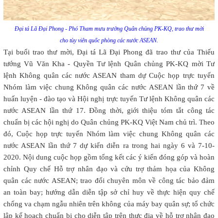
Đại tá Lã Đại Phong - Phó Tham mưu trưởng Quân chủng PK-KQ, trao thư mời
cho tùy viên quốc phòng các nước ASEAN.
Tại buổi trao thư mời, Đại tá Lã Đại Phong đã trao thư của Thiếu
tướng Vũ Văn Kha - Quyền Tư lệnh Quân chủng PK-KQ mời Tư
lệnh Không quân các nước ASEAN tham dự Cuộc họp trực tuyến
Nhóm làm việc chung Không quân các nước ASEAN lần thứ 7 về
huấn luyện - đào tạo và Hội nghị trực tuyến Tư lệnh Không quân các
nước ASEAN lần thứ 17. Đồng thời, giới thiệu tóm tắt công tác
chuẩn bị các hội nghị do Quân chủng PK-KQ Việt Nam chủ trì. Theo
đó, Cuộc họp trực tuyến Nhóm làm việc chung Không quân các
nước ASEAN lần thứ 7 dự kiến diễn ra trong hai ngày 6 và 7-10-
2020. Nội dung cuộc họp gồm tổng kết các ý kiến đóng góp và hoàn
chỉnh Quy chế Hỗ trợ nhân đạo và cứu trợ thảm họa của Không
quân các nước ASEAN; trao đổi chuyên môn về công tác bảo đảm
an toàn bay; hướng dẫn diễn tập sở chỉ huy về thực hiện quy chế
chống va chạm ngẫu nhiên trên không của máy bay quân sự; tổ chức
lập kế hoạch chuẩn bị cho diễn tập trên thực địa về hỗ trợ nhân đạo