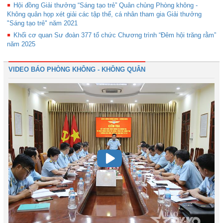
Hội đồng Giải thưởng “Sáng tạo trẻ” Quân chủng Phòng không -
Không quân họp xét giải các tập thể, cá nhân tham gia Giải thưởng
"Sáng tạo trẻ" năm 2021
Khối cơ quan Sư đoàn 377 tổ chức Chương trình “Đêm hội trăng rằm”
năm 2025
VIDEO BÁO PHÒNG KHÔNG - KHÔNG QUÂN