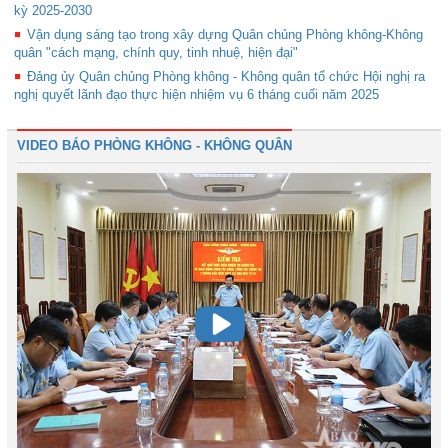
kỳ 2025-2030
Vận dụng sáng tạo trong xây dựng Quân chủng Phòng không-Không
quân "cách mạng, chính quy, tinh nhuệ, hiện đại"
Đảng ủy Quân chủng Phòng không - Không quân tổ chức Hội nghị ra
nghị quyết lãnh đạo thực hiện nhiệm vụ 6 tháng cuối năm 2025
VIDEO BÁO PHÒNG KHÔNG - KHÔNG QUÂN