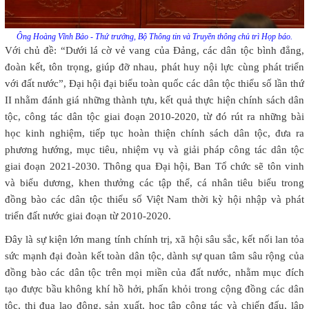
Ông Hoàng Vĩnh Bảo - Thứ trưởng, Bộ Thông tin và Truyền thông chủ trì Họp báo.
Với chủ đề: “Dưới lá cờ vẻ vang của Đảng, các dân tộc bình đẳng,
đoàn kết, tôn trọng, giúp đỡ nhau, phát huy nội lực cùng phát triển
với đất nước”, Đại hội đại biểu toàn quốc các dân tộc thiểu số lần thứ
II nhằm đánh giá những thành tựu, kết quả thực hiện chính sách dân
tộc, công tác dân tộc giai đoạn 2010-2020, từ đó rút ra những bài
học kinh nghiệm, tiếp tục hoàn thiện chính sách dân tộc, đưa ra
phương hướng, mục tiêu, nhiệm vụ và giải pháp công tác dân tộc
giai đoạn 2021-2030. Thông qua Đại hội, Ban Tổ chức sẽ tôn vinh
và biểu dương, khen thưởng các tập thể, cá nhân tiêu biểu trong
đồng bào các dân tộc thiểu số Việt Nam thời kỳ hội nhập và phát
triển đất nước giai đoạn từ 2010-2020.
Đây là sự kiện lớn mang tính chính trị, xã hội sâu sắc, kết nối lan tỏa
sức mạnh đại đoàn kết toàn dân tộc, dành sự quan tâm sâu rộng của
đồng bào các dân tộc trên mọi miền của đất nước, nhằm mục đích
tạo được bầu không khí hồ hởi, phấn khỏi trong cộng đồng các dân
tộc, thi đua lao động, sản xuất, học tập công tác và chiến đấu, lập