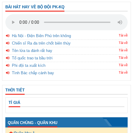
BÀI HÁT HAY VỀ BỘ ĐỘI PK-KQ
Hà Nội - Điện Biên Phủ trên không
Tải về
Chiến sĩ Ra đa trên chốt biên thùy
Tải về
Tên lửa ta đánh rất hay
Tải về
Tổ quốc trao ta bầu trời
Tải về
Phi đội ta xuất kích
Tải về
Tình Bác chắp cánh bay
Tải về
THỜI TIẾT
TỈ GIÁ
QUÂN CHỦNG - QUÂN KHU