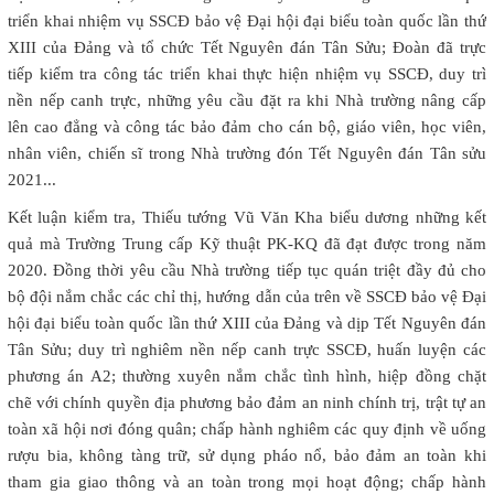
triển khai nhiệm vụ SSCĐ bảo vệ Đại hội đại biểu toàn quốc lần thứ
XIII của Đảng và tổ chức Tết Nguyên đán Tân Sửu; Đoàn đã trực
tiếp kiểm tra công tác triển khai thực hiện nhiệm vụ SSCĐ, duy trì
nền nếp canh trực, những yêu cầu đặt ra khi Nhà trường nâng cấp
lên cao đẳng và công tác bảo đảm cho cán bộ, giáo viên, học viên,
nhân viên, chiến sĩ trong Nhà trường đón Tết Nguyên đán Tân sửu
2021...
Kết luận kiểm tra, Thiếu tướng Vũ Văn Kha biểu dương những kết
quả mà Trường Trung cấp Kỹ thuật PK-KQ đã đạt được trong năm
2020. Đồng thời yêu cầu Nhà trường tiếp tục quán triệt đầy đủ cho
bộ đội nắm chắc các chỉ thị, hướng dẫn của trên về SSCĐ bảo vệ Đại
hội đại biểu toàn quốc lần thứ XIII của Đảng và dịp Tết Nguyên đán
Tân Sửu; duy trì nghiêm nền nếp canh trực SSCĐ, huấn luyện các
phương án A2; thường xuyên nắm chắc tình hình, hiệp đồng chặt
chẽ với chính quyền địa phương bảo đảm an ninh chính trị, trật tự an
toàn xã hội nơi đóng quân; chấp hành nghiêm các quy định về uống
rượu bia, không tàng trữ, sử dụng pháo nổ, bảo đảm an toàn khi
tham gia giao thông và an toàn trong mọi hoạt động; chấp hành