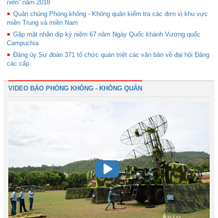
niên” năm 2018
Quân chủng Phòng không - Không quân kiểm tra các đơn vị khu vực
miền Trung và miền Nam
Gặp mặt nhân dịp kỷ niệm 67 năm Ngày Quốc khánh Vương quốc
Campuchia
Đảng ủy Sư đoàn 371 tổ chức quán triệt các văn bản về đại hội Đảng
các cấp
VIDEO BÁO PHÒNG KHÔNG - KHÔNG QUÂN