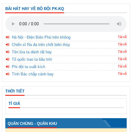
BÀI HÁT HAY VỀ BỘ ĐỘI PK-KQ
Hà Nội - Điện Biên Phủ trên không
Tải về
Chiến sĩ Ra đa trên chốt biên thùy
Tải về
Tên lửa ta đánh rất hay
Tải về
Tổ quốc trao ta bầu trời
Tải về
Phi đội ta xuất kích
Tải về
Tình Bác chắp cánh bay
Tải về
THỜI TIẾT
TỈ GIÁ
QUÂN CHỦNG - QUÂN KHU