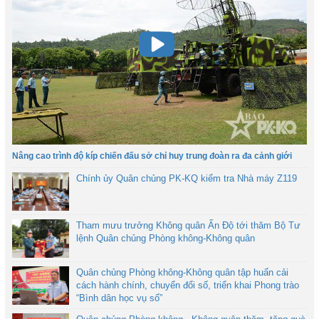
Nâng cao trình độ kíp chiến đấu sở chỉ huy trung đoàn ra đa cảnh giới
Chính ủy Quân chủng PK-KQ kiểm tra Nhà máy Z119
Tham mưu trưởng Không quân Ấn Độ tới thăm Bộ Tư
lệnh Quân chủng Phòng không-Không quân
Quân chủng Phòng không-Không quân tập huấn cải
cách hành chính, chuyển đổi số, triển khai Phong trào
“Bình dân học vụ số”