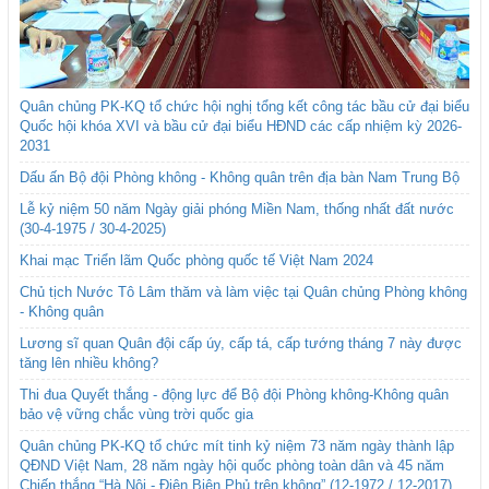
Quân chủng PK-KQ tổ chức hội nghị tổng kết công tác bầu cử đại biểu
Quốc hội khóa XVI và bầu cử đại biểu HĐND các cấp nhiệm kỳ 2026-
2031
Dấu ấn Bộ đội Phòng không - Không quân trên địa bàn Nam Trung Bộ
Lễ kỷ niệm 50 năm Ngày giải phóng Miền Nam, thống nhất đất nước
(30-4-1975 / 30-4-2025)
Khai mạc Triển lãm Quốc phòng quốc tế Việt Nam 2024
Chủ tịch Nước Tô Lâm thăm và làm việc tại Quân chủng Phòng không
- Không quân
Lương sĩ quan Quân đội cấp úy, cấp tá, cấp tướng tháng 7 này được
tăng lên nhiều không?
Thi đua Quyết thắng - động lực để Bộ đội Phòng không-Không quân
bảo vệ vững chắc vùng trời quốc gia
Quân chủng PK-KQ tổ chức mít tinh kỷ niệm 73 năm ngày thành lập
QĐND Việt Nam, 28 năm ngày hội quốc phòng toàn dân và 45 năm
Chiến thắng “Hà Nội - Điện Biên Phủ trên không” (12-1972 / 12-2017)