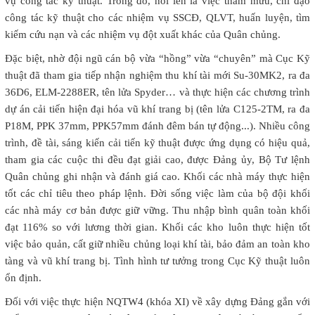
vụ công tác kỹ thuật. Trong đó, nổi lên là việc tham mưu, chỉ đạo
công tác kỹ thuật cho các nhiệm vụ SSCĐ, QLVT, huấn luyện, tìm
kiếm cứu nạn và các nhiệm vụ đột xuất khác của Quân chủng.
Đặc biệt, nhờ đội ngũ cán bộ vừa “hồng” vừa “chuyên” mà Cục Kỹ
thuật đã tham gia tiếp nhận nghiệm thu khí tài mới Su-30MK2, ra đa
36D6, ELM-2288ER, tên lửa Spyder… và thực hiện các chương trình
dự án cải tiến hiện đại hóa vũ khí trang bị (tên lửa C125-2TM, ra đa
P18M, PPK 37mm, PPK57mm đánh đêm bán tự động...). Nhiều công
trình, đề tài, sáng kiến cải tiến kỹ thuật được ứng dụng có hiệu quả,
tham gia các cuộc thi đều đạt giải cao, được Đảng ủy, Bộ Tư lệnh
Quân chủng ghi nhận và đánh giá cao. Khối các nhà máy thực hiện
tốt các chỉ tiêu theo pháp lệnh. Đời sống việc làm của bộ đội khối
các nhà máy cơ bản được giữ vững. Thu nhập bình quân toàn khối
đạt 116% so với lương thời gian. Khối các kho luôn thực hiện tốt
việc bảo quản, cất giữ nhiều chủng loại khí tài, bảo đảm an toàn kho
tàng và vũ khí trang bị. Tình hình tư tưởng trong Cục Kỹ thuật luôn
ổn định.
Đối với việc thực hiện NQTW4 (khóa XI) về xây dựng Đảng gắn với