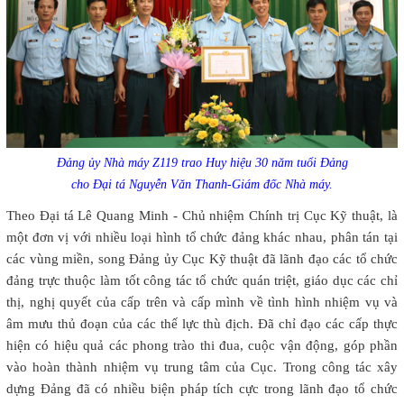
Đảng ủy Nhà máy Z119 trao Huy hiệu 30 năm tuổi Đảng
cho Đại tá Nguyễn Văn Thanh-Giám đốc Nhà máy.
Theo Đại tá Lê Quang Minh - Chủ nhiệm Chính trị Cục Kỹ thuật, là
một đơn vị với nhiều loại hình tổ chức đảng khác nhau, phân tán tại
các vùng miền, song Đảng ủy Cục Kỹ thuật đã lãnh đạo các tổ chức
đảng trực thuộc làm tốt công tác tổ chức quán triệt, giáo dục các chỉ
thị, nghị quyết của cấp trên và cấp mình về tình hình nhiệm vụ và
âm mưu thủ đoạn của các thế lực thù địch. Đã chỉ đạo các cấp thực
hiện có hiệu quả các phong trào thi đua, cuộc vận động, góp phần
vào hoàn thành nhiệm vụ trung tâm của Cục. Trong công tác xây
dựng Đảng đã có nhiều biện pháp tích cực trong lãnh đạo tổ chức