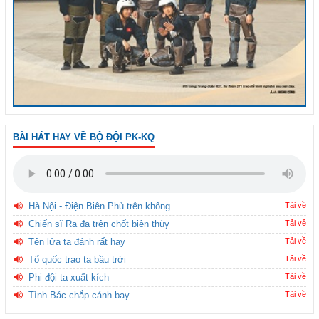
BÀI HÁT HAY VỀ BỘ ĐỘI PK-KQ
Hà Nội - Điện Biên Phủ trên không
Tải về
Chiến sĩ Ra đa trên chốt biên thùy
Tải về
Tên lửa ta đánh rất hay
Tải về
Tổ quốc trao ta bầu trời
Tải về
Phi đội ta xuất kích
Tải về
Tình Bác chắp cánh bay
Tải về