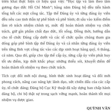
triển khai thực hiện có hiệu quả việc “Học tập và làm theo tấm
gương đạo đức Hồ Chí Minh”; hàng năm Đảng bộ đều tiến hành
tổng kết các mặt công tác. Tập thể Đảng ủy và từng đảng ủy viên
đều nêu cao tinh thần tự phê bình và phê bình; đi sâu vào kiểm điểm
làm rõ trách nhiệm chính trị, mức độ hoàn thành nhiệm vụ chức
trách, giữ gìn phẩm chất đạo đức, lối sống. Đồng thời, hướng dẫn
cho tổ chức Đảng cấp dưới và các tổ chức quần chúng tham gia
đóng góp phê bình tập thể Đảng ủy và cá nhân từng đảng ủy viên
trên từng lĩnh vực công tác vào các dịp sinh hoạt hàng quý, 6 tháng,
cả năm. Qua đó, giúp cho tập thể cấp ủy, từng cấp ủy viên phát huy
tốt ưu điểm, kịp thời khắc phục những thiếu sót, khuyết điểm để
hoàn thành tốt nhiệm vụ theo chức trách.
Tích cực đổi mới nội dung, hình thức sinh hoạt đảng và đổi mới
phong cách, nâng cao năng lực lãnh đạo, sức chiến đấu của các cấp
ủy, tổ chức đảng; Đảng bộ Cục Kỹ thuật đã xây dựng ban chấp hành
đảng bộ, chi bộ thật sự trong sạch vững mạnh, hoàn thành tốt mọi
nhiệm vụ được giao.
QUỲNH VÂN