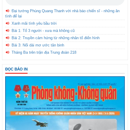
Đại tướng Phùng Quang Thanh với nhà báo chiến sĩ - những ân
tình để lại
Xanh mãi tình yêu bầu trời
Bài 1: Tổ 3 người - xưa mà không cũ
Bài 2: Truyền cảm hứng từ những nhân tố điển hình
Bài 3: Nối dài mơ ước tân binh
Tháng Ba trên trận địa Trung đoàn 218
ĐỌC BÁO IN