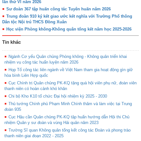
lần thứ VI năm 2026
Sư đoàn 367 tập huấn công tác Tuyên huấn năm 2026
Trung đoàn 910 ký kết giao ước kết nghĩa với Trường Phổ thông
Dân tộc Nội trú THCS Đồng Xuân
Học viện Phòng không-Không quân tổng kết năm học 2025-2026
Tin khác
Ngành Cơ yếu Quân chủng Phòng không - Không quân triển khai
nhiệm vụ công tác huấn luyện năm 2026
Họp Tổ công tác liên ngành về Việt Nam tham gia hoạt động gìn giữ
hòa bình Liên Hợp quốc
Cục Chính trị Quân chủng PK-KQ tặng quà hội viên phụ nữ, đoàn viên
thanh niên có hoàn cảnh khó khăn
Chi bộ Kho K10 tổ chức Đại hội nhiệm kỳ 2025 - 2030
Thủ tướng Chính phủ Phạm Minh Chính thăm và làm việc tại Trung
đoàn 935
Cục Hậu cần Quân chủng PK-KQ tập huấn hướng dẫn Hội thi Chủ
nhiệm Quân y sư đoàn và vùng Hải quân năm 2023
Trường Sĩ quan Không quân tổng kết công tác Đoàn và phong trào
thanh niên giai đoạn 2022 - 2025