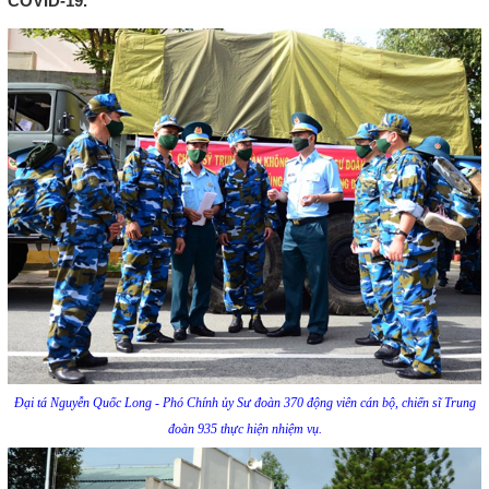
COVID-19.
Đại tá Nguyễn Quốc Long - Phó Chính ủy Sư đoàn 370 động viên cán bộ, chiến sĩ Trung
đoàn 935 thực hiện nhiệm vụ.