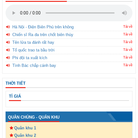
Hà Nội - Điện Biên Phủ trên không
Tải về
Chiến sĩ Ra đa trên chốt biên thùy
Tải về
Tên lửa ta đánh rất hay
Tải về
Tổ quốc trao ta bầu trời
Tải về
Phi đội ta xuất kích
Tải về
Tình Bác chắp cánh bay
Tải về
THỜI TIẾT
TỈ GIÁ
QUÂN CHỦNG - QUÂN KHU
Quân khu 1
Quân khu 2