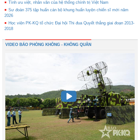
Tính ưu việt, nhân văn của hệ thống chính trị Việt Nam
Sư đoàn 375 tập huấn cán bộ khung huấn luyện chiến sĩ mới năm
2026
Học viện PK-KQ tổ chức Đại hội Thi đua Quyết thắng giai đoạn 2013-
2018
VIDEO BÁO PHÒNG KHÔNG - KHÔNG QUÂN