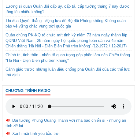
Lương sĩ quan Quân đội cấp úy, cấp tá, cấp tướng tháng 7 này được
tăng lên nhiều không?
Thi đua Quyết thắng - động lực để Bộ đội Phòng không-Không quân
bảo vệ vững chắc vùng trời quốc gia
Quân chủng PK-KQ tổ chức mít tinh kỷ niệm 73 năm ngày thành lập
QĐND Việt Nam, 28 năm ngày hội quốc phòng toàn dân và 45 năm
Chiến thắng “Hà Nội - Điện Biên Phủ trên không” (12-1972 / 12-2017)
Chính trị, tinh thần - nhân tố quan trọng góp phần làm nên Chiến thắng
"Hà Nội - Điện Biên phủ trên không"
Cảnh giác trước những luận điệu chống phá Quân đội của các thế lực
thù địch
CHƯƠNG TRÌNH RADIO
Đại tướng Phùng Quang Thanh với nhà báo chiến sĩ - những ân
tình để lại
Xanh mãi tình yêu bầu trời