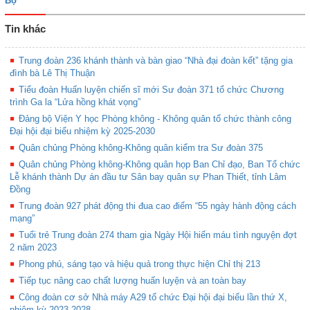
Bộ
Tin khác
Trung đoàn 236 khánh thành và bàn giao “Nhà đại đoàn kết” tặng gia
đình bà Lê Thị Thuận
Tiểu đoàn Huấn luyện chiến sĩ mới Sư đoàn 371 tổ chức Chương
trình Ga la “Lửa hồng khát vọng”
Đảng bộ Viện Y học Phòng không - Không quân tổ chức thành công
Đại hội đại biểu nhiệm kỳ 2025-2030
Quân chủng Phòng không-Không quân kiểm tra Sư đoàn 375
Quân chủng Phòng không-Không quân họp Ban Chỉ đạo, Ban Tổ chức
Lễ khánh thành Dự án đầu tư Sân bay quân sự Phan Thiết, tỉnh Lâm
Đồng
Trung đoàn 927 phát động thi đua cao điểm “55 ngày hành động cách
mạng”
Tuổi trẻ Trung đoàn 274 tham gia Ngày Hội hiến máu tình nguyện đợt
2 năm 2023
Phong phú, sáng tạo và hiệu quả trong thực hiện Chỉ thị 213
Tiếp tục nâng cao chất lượng huấn luyện và an toàn bay
Công đoàn cơ sở Nhà máy A29 tổ chức Đại hội đại biểu lần thứ X,
nhiệm kỳ 2023-2028