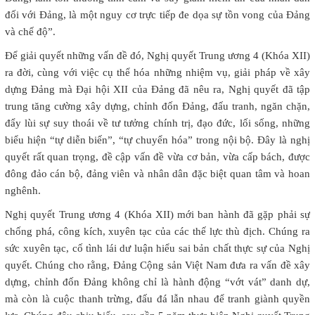
đối với Đảng, là một nguy cơ trực tiếp đe dọa sự tồn vong của Đảng
và chế độ”.
Để giải quyết những vấn đề đó, Nghị quyết Trung ương 4 (Khóa XII)
ra đời, cùng với việc cụ thể hóa những nhiệm vụ, giải pháp về xây
dựng Đảng mà Đại hội XII của Đảng đã nêu ra, Nghị quyết đã tập
trung tăng cường xây dựng, chỉnh đốn Đảng, đấu tranh, ngăn chặn,
đẩy lùi sự suy thoái về tư tưởng chính trị, đạo đức, lối sống, những
biểu hiện “tự diễn biến”, “tự chuyển hóa” trong nội bộ. Đây là nghị
quyết rất quan trọng, đề cập vấn đề vừa cơ bản, vừa cấp bách, được
đông đảo cán bộ, đảng viên và nhân dân đặc biệt quan tâm và hoan
nghênh.
Nghị quyết Trung ương 4 (Khóa XII) mới ban hành đã gặp phải sự
chống phá, công kích, xuyên tạc của các thế lực thù địch. Chúng ra
sức xuyên tạc, cố tình lái dư luận hiểu sai bản chất thực sự của Nghị
quyết. Chúng cho rằng, Đảng Cộng sản Việt Nam đưa ra vấn đề xây
dựng, chỉnh đốn Đảng không chỉ là hành động “vớt vát” danh dự,
mà còn là cuộc thanh trừng, đấu đá lẫn nhau để tranh giành quyền