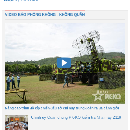
VIDEO BÁO PHÒNG KHÔNG - KHÔNG QUÂN
Nâng cao trình độ kíp chiến đấu sở chỉ huy trung đoàn ra đa cảnh giới
Chính ủy Quân chủng PK-KQ kiểm tra Nhà máy Z119