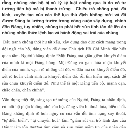
rằng, những cán bộ bị xử lý kỷ luật chẳng qua là do có tư
tưởng tiến bộ mà bị thanh trừng... Chiêu trò chống phá, đả
kích, xuyên tạc của các thế lực thù địch không mới và đã
được Đảng ta lường trước trong công cuộc xây dựng, chỉnh
đốn Đảng, tuy nhiên, chúng ta phải hết sức tỉnh táo để lên án
những nhận thức lệch lạc và hành động sai trái của chúng.
Đấu tranh chống thói hư tật xấu, xây dựng đạo đức cách mạng trong
đội ngũ cán bộ, đảng viên đã được Chủ tịch Hồ Chí Minh đặc biệt
quan tâm. Người khẳng định: “Một Đảng mà giấu giếm khuyết điểm
của mình là một Đảng hỏng. Một Đảng có gan thừa nhận khuyết
điểm của mình, vạch rõ những cái đó, vì đâu mà có khuyết điểm đó,
xét rõ hoàn cảnh sinh ra khuyết điểm đó, rồi tìm kiếm mọi cách để
sửa chữa khuyết điểm đó. Như thế là một Đảng tiến bộ, mạnh dạn,
chắc chắn, chân chính”.
Vận dụng triệt để, sáng tạo tư tưởng của Người, Đảng ta nhận định,
có một bộ phận không nhỏ cán bộ, đảng viên bị thoái hóa, biến chất.
Đảng khẳng định rõ hơn nguy cơ của vấn đề: tình trạng suy thoái,
“tự diễn biến”, “tự chuyển hoá” làm “giảm sút vai trò lãnh đạo của
Đảng; làm tổn thương tình cảm và suy giảm niềm tin của nhân dân