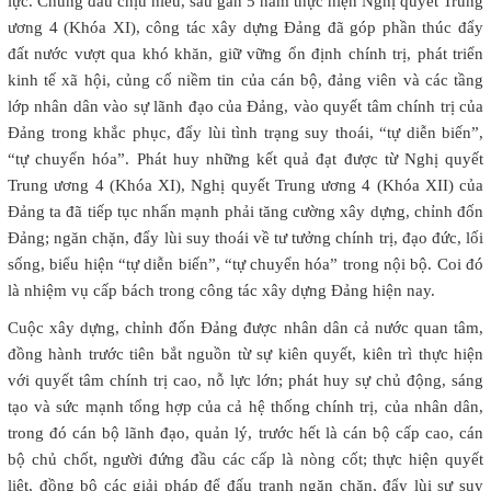
lực. Chúng đâu chịu hiểu, sau gần 5 năm thực hiện Nghị quyết Trung
ương 4 (Khóa XI), công tác xây dựng Đảng đã góp phần thúc đẩy
đất nước vượt qua khó khăn, giữ vững ổn định chính trị, phát triển
kinh tế xã hội, củng cố niềm tin của cán bộ, đảng viên và các tầng
lớp nhân dân vào sự lãnh đạo của Đảng, vào quyết tâm chính trị của
Đảng trong khắc phục, đẩy lùi tình trạng suy thoái, “tự diễn biến”,
“tự chuyển hóa”. Phát huy những kết quả đạt được từ Nghị quyết
Trung ương 4 (Khóa XI), Nghị quyết Trung ương 4 (Khóa XII) của
Đảng ta đã tiếp tục nhấn mạnh phải tăng cường xây dựng, chỉnh đốn
Đảng; ngăn chặn, đẩy lùi suy thoái về tư tưởng chính trị, đạo đức, lối
sống, biểu hiện “tự diễn biến”, “tự chuyển hóa” trong nội bộ. Coi đó
là nhiệm vụ cấp bách trong công tác xây dựng Đảng hiện nay.
Cuộc xây dựng, chỉnh đốn Đảng được nhân dân cả nước quan tâm,
đồng hành trước tiên bắt nguồn từ sự kiên quyết, kiên trì thực hiện
với quyết tâm chính trị cao, nỗ lực lớn; phát huy sự chủ động, sáng
tạo và sức mạnh tổng hợp của cả hệ thống chính trị, của nhân dân,
trong đó cán bộ lãnh đạo, quản lý, trước hết là cán bộ cấp cao, cán
bộ chủ chốt, người đứng đầu các cấp là nòng cốt; thực hiện quyết
liệt, đồng bộ các giải pháp để đấu tranh ngăn chặn, đẩy lùi sự suy