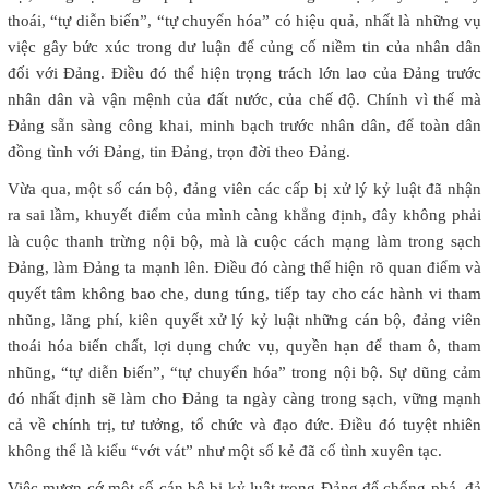
thoái, “tự diễn biến”, “tự chuyển hóa” có hiệu quả, nhất là những vụ
việc gây bức xúc trong dư luận để củng cố niềm tin của nhân dân
đối với Đảng. Điều đó thể hiện trọng trách lớn lao của Đảng trước
nhân dân và vận mệnh của đất nước, của chế độ. Chính vì thế mà
Đảng sẵn sàng công khai, minh bạch trước nhân dân, để toàn dân
đồng tình với Đảng, tin Đảng, trọn đời theo Đảng.
Vừa qua, một số cán bộ, đảng viên các cấp bị xử lý kỷ luật đã nhận
ra sai lầm, khuyết điểm của mình càng khẳng định, đây không phải
là cuộc thanh trừng nội bộ, mà là cuộc cách mạng làm trong sạch
Đảng, làm Đảng ta mạnh lên. Điều đó càng thể hiện rõ quan điểm và
quyết tâm không bao che, dung túng, tiếp tay cho các hành vi tham
nhũng, lãng phí, kiên quyết xử lý kỷ luật những cán bộ, đảng viên
thoái hóa biến chất, lợi dụng chức vụ, quyền hạn để tham ô, tham
nhũng, “tự diễn biến”, “tự chuyển hóa” trong nội bộ. Sự dũng cảm
đó nhất định sẽ làm cho Đảng ta ngày càng trong sạch, vững mạnh
cả về chính trị, tư tưởng, tổ chức và đạo đức. Điều đó tuyệt nhiên
không thể là kiểu “vớt vát” như một số kẻ đã cố tình xuyên tạc.
Việc mượn cớ một số cán bộ bị kỷ luật trong Đảng để chống phá, đả