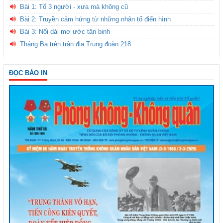
Bài 1: Tổ 3 người - xưa mà không cũ
Bài 2: Truyền cảm hứng từ những nhân tố điển hình
Bài 3: Nối dài mơ ước tân binh
Tháng Ba trên trận địa Trung đoàn 218
ĐỌC BÁO IN