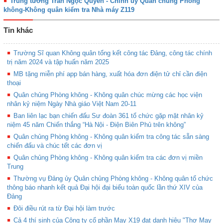
Trung tướng Trần Ngọc Quyến - Chính ủy Quân chủng Phòng
không-Không quân kiểm tra Nhà máy Z119
Tin khác
Trường Sĩ quan Không quân tổng kết công tác Đảng, công tác chính
trị năm 2024 và tập huấn năm 2025
MB tặng miễn phí app bán hàng, xuất hóa đơn điện tử chỉ cần điện
thoại
Quân chủng Phòng không - Không quân chúc mừng các học viện
nhân kỷ niệm Ngày Nhà giáo Việt Nam 20-11
Ban liên lạc bạn chiến đấu Sư đoàn 361 tổ chức gặp mặt nhân kỷ
niệm 45 năm Chiến thắng “Hà Nội - Điện Biên Phủ trên không”
Quân chủng Phòng không - Không quân kiểm tra công tác sẵn sàng
chiến đấu và chúc tết các đơn vị
Quân chủng Phòng không - Không quân kiểm tra các đơn vị miền
Trung
Thường vụ Đảng ủy Quân chủng Phòng không - Không quân tổ chức
thông báo nhanh kết quả Đại hội đại biểu toàn quốc lần thứ XIV của
Đảng
Đôi điều rút ra từ Đại hội làm trước
Cả 4 thí sinh của Công ty cổ phần May X19 đạt danh hiệu "Thợ May