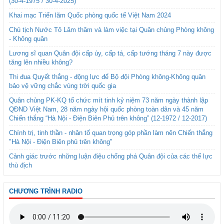
(30-4-1975 / 30-4-2025)
Khai mạc Triển lãm Quốc phòng quốc tế Việt Nam 2024
Chủ tịch Nước Tô Lâm thăm và làm việc tại Quân chủng Phòng không
- Không quân
Lương sĩ quan Quân đội cấp úy, cấp tá, cấp tướng tháng 7 này được
tăng lên nhiều không?
Thi đua Quyết thắng - động lực để Bộ đội Phòng không-Không quân
bảo vệ vững chắc vùng trời quốc gia
Quân chủng PK-KQ tổ chức mít tinh kỷ niệm 73 năm ngày thành lập
QĐND Việt Nam, 28 năm ngày hội quốc phòng toàn dân và 45 năm
Chiến thắng “Hà Nội - Điện Biên Phủ trên không” (12-1972 / 12-2017)
Chính trị, tinh thần - nhân tố quan trọng góp phần làm nên Chiến thắng
"Hà Nội - Điện Biên phủ trên không"
Cảnh giác trước những luận điệu chống phá Quân đội của các thế lực
thù địch
CHƯƠNG TRÌNH RADIO