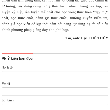
chiến đấu làm trọng tâm; kết hợp làm tốt công tác giáo dục chính trị
tư tưởng, xây dựng động cơ, ý thức trách nhiệm trong học tập; rèn
luyện kỷ luật, rèn luyện thể chất cho học viên; thực hiện “dạy thực
chất, học thực chất, đánh giá thực chất”; thường xuyên kiểm tra,
đánh giá học viên để kịp thời nắm bắt năng lực từng người để điều
chỉnh phương pháp giảng dạy cho phù hợp.
Tin, ảnh: LẠI THẾ THỦY
Ý kiến bạn đọc
Họ & tên
Email
Lời bình