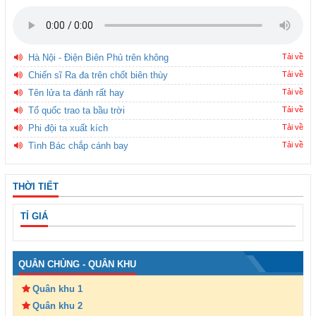
Hà Nội - Điện Biên Phủ trên không
Tải về
Chiến sĩ Ra đa trên chốt biên thùy
Tải về
Tên lửa ta đánh rất hay
Tải về
Tổ quốc trao ta bầu trời
Tải về
Phi đội ta xuất kích
Tải về
Tình Bác chắp cánh bay
Tải về
THỜI TIẾT
TỈ GIÁ
QUÂN CHỦNG - QUÂN KHU
Quân khu 1
Quân khu 2