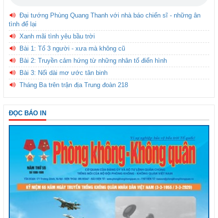
Đại tướng Phùng Quang Thanh với nhà báo chiến sĩ - những ân
tình để lại
Xanh mãi tình yêu bầu trời
Bài 1: Tổ 3 người - xưa mà không cũ
Bài 2: Truyền cảm hứng từ những nhân tố điển hình
Bài 3: Nối dài mơ ước tân binh
Tháng Ba trên trận địa Trung đoàn 218
ĐỌC BÁO IN