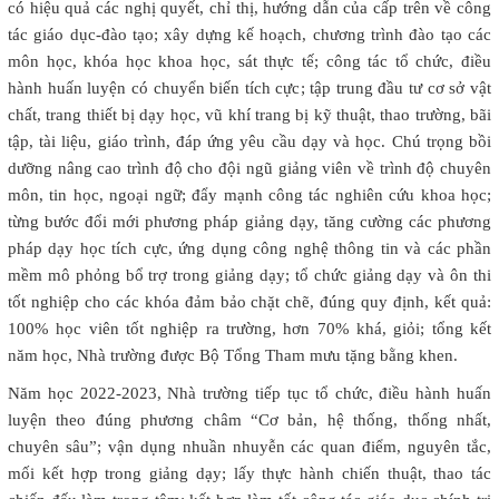
có hiệu quả các nghị quyết, chỉ thị, hướng dẫn của cấp trên về công
tác giáo dục-đào tạo; xây dựng kế hoạch, chương trình đào tạo các
môn học, khóa học khoa học, sát thực tế; công tác tổ chức, điều
hành huấn luyện có chuyển biến tích cực; tập trung đầu tư cơ sở vật
chất, trang thiết bị dạy học, vũ khí trang bị kỹ thuật, thao trường, bãi
tập, tài liệu, giáo trình, đáp ứng yêu cầu dạy và học. Chú trọng bồi
dưỡng nâng cao trình độ cho đội ngũ giảng viên về trình độ chuyên
môn, tin học, ngoại ngữ; đẩy mạnh công tác nghiên cứu khoa học;
từng bước đổi mới phương pháp giảng dạy, tăng cường các phương
pháp dạy học tích cực, ứng dụng công nghệ thông tin và các phần
mềm mô phỏng bổ trợ trong giảng dạy; tổ chức giảng dạy và ôn thi
tốt nghiệp cho các khóa đảm bảo chặt chẽ, đúng quy định, kết quả:
100% học viên tốt nghiệp ra trường, hơn 70% khá, giỏi; tổng kết
năm học, Nhà trường được Bộ Tổng Tham mưu tặng bằng khen.
Năm học 2022-2023, Nhà trường tiếp tục tổ chức, điều hành huấn
luyện theo đúng phương châm “Cơ bản, hệ thống, thống nhất,
chuyên sâu”; vận dụng nhuần nhuyễn các quan điểm, nguyên tắc,
mối kết hợp trong giảng dạy; lấy thực hành chiến thuật, thao tác