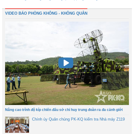
VIDEO BÁO PHÒNG KHÔNG - KHÔNG QUÂN
Nâng cao trình độ kíp chiến đấu sở chỉ huy trung đoàn ra đa cảnh giới
Chính ủy Quân chủng PK-KQ kiểm tra Nhà máy Z119