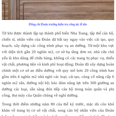
Đồng chí Đoàn trưởng kiểm tra công tác lễ tân.
Từ khi được thành lập tại thành phố biển Nha Trang, tập thể cán bộ,
chiến sĩ, nhân viên của Đoàn đã bắt tay ngay vào việc cải tạo, quy
hoạch, xây dựng các công trình phục vụ an dưỡng. Từ một khu vực
với diện tích gần 20 nghìn m2, cơ sở hạ tầng đơn sơ, nhà cửa chủ
yếu là kho dùng để chứa hàng, không có các trang bị phục vụ, thiếu
vật chất, phương tiện và kinh phí hoạt động; Đoàn đã xây dựng hoàn
chỉnh một cơ sở an điều dưỡng với quy mô hơn 20 công trình bao
gồm trên 4 nghìn m2 nhà nghỉ các loại; cải tạo, củng cố nâng cấp 6
nghìn m2 sân, đường nội bộ; bảo đảm năng lực trên 300 giường an
dưỡng các loại, sẵn sàng đón tiếp cán bộ trong toàn quân và phi
công, thợ máy của Quân chủng về nghỉ dưỡng.
Trong thời điểm những năm 80 của thế kỷ trước, mặc dù còn khó
khăn về trang bị cơ sở vật chất, song cán bộ nhân viên của Đoàn