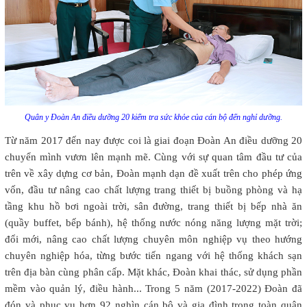
Quân y Đoàn An điều dưỡng 20 kiểm tra sức khỏe của cán bộ đến nghỉ dưỡng.
Từ năm 2017 đến nay được coi là giai đoạn Đoàn An điều dưỡng 20
chuyển mình vươn lên mạnh mẽ. Cùng với sự quan tâm đầu tư của
trên về xây dựng cơ bản, Đoàn mạnh dạn đề xuất trên cho phép ứng
vốn, đầu tư nâng cao chất lượng trang thiết bị buồng phòng và hạ
tầng khu hồ bơi ngoài trời, sân đường, trang thiết bị bếp nhà ăn
(quầy buffet, bếp bánh), hệ thống nước nóng năng lượng mặt trời;
đổi mới, nâng cao chất lượng chuyên môn nghiệp vụ theo hướng
chuyên nghiệp hóa, từng bước tiến ngang với hệ thống khách sạn
trên địa bàn cùng phân cấp. Mặt khác, Đoàn khai thác, sử dụng phần
mềm vào quản lý, điều hành... Trong 5 năm (2017-2022) Đoàn đã
đón và phục vụ hơn 92 nghìn cán bộ và gia đình trong toàn quân