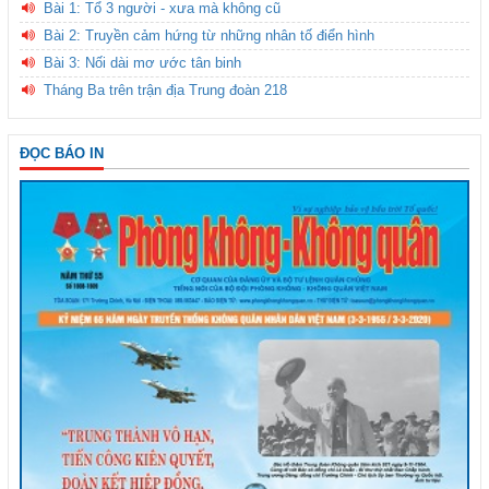
Bài 1: Tổ 3 người - xưa mà không cũ
Bài 2: Truyền cảm hứng từ những nhân tố điển hình
Bài 3: Nối dài mơ ước tân binh
Tháng Ba trên trận địa Trung đoàn 218
ĐỌC BÁO IN