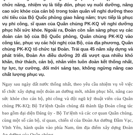
chức năng, nhiệm vụ là tiếp đón, phục vụ nuôi dưỡng, nâng
cao sức khỏe của cán bộ trong toàn quân về nghỉ dưỡng theo
chỉ tiêu của Bộ Quốc phòng giao hằng năm; trực tiếp là phục
vụ phi công, sĩ quan của Quân chủng PK-KQ về nghỉ dưỡng
phục hồi sức khỏe. Ngoài ra, Đoàn còn sẵn sàng phục vụ các
đoàn cán bộ của Bộ Quốc phòng, Quân chủng PK-KQ vào
công tác, phục vụ các hội nghị của Bộ, của địa phương, Quân
chủng PK-KQ tổ chức tại Đoàn. Trải qua 45 năm xây dựng và
phát triển, Đoàn An điều dưỡng 20 đã vượt qua nhiều khó
khăn, thử thách, cán bộ, nhân viên luôn đoàn kết thống nhất,
tự lực, tự cường, đổi mới sáng tạo, không ngừng nâng cao
chất lượng phục vụ.
Ngay sau ngày đất nước thống nhất, theo yêu cầu nhiệm vụ về việc
tổ chức xây dựng một đoàn an dưỡng mới, nhằm phục hồi, nâng cao
sức khỏe cho cán bộ, phi công và đội ngũ kỹ thuật viên của Quân
chủng PK-KQ; Bộ Tư lệnh Quân chủng đã thành lập Đoàn công tác
bao gồm đại diện Đảng ủy - Bộ Tư lệnh và các cơ quan Quân chủng,
cùng một số cán bộ, sĩ quan, chiến sĩ của Đoàn An dưỡng Đầm Vạc,
Vĩnh Yên, hành quân vào phía Nam, tìm địa điểm xây dựng Đoàn
An dưỡng của Quân chủng.