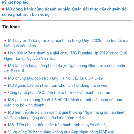
ký kết hợp tác
MB đồng hành cùng doanh nghiệp Quân đội thúc đẩy chuyển đổi
số và phát triển bền vững
Tin khác
MB duy trì đà tăng trưởng mạnh mẽ trong Quý I/2025, tiếp tục tối ưu
hiệu quả vận hành
Hơn 800 MBers tham gia giải chạy “MB Running Up 2019” cùng Quế
Ngọc Hải và Nguyễn Văn Toàn
MB là ngân hàng tiên phong được Ngân hàng Nhà nước công nhận
đạt Basel II
MB chung tay, góp sức cùng Hà Nội đẩy lùi COVID-19
MB Ageas Life bổ nhiệm tân Chủ tịch Hội đồng thành viên
Công ty cổ phần ACC-245 trước thời cơ và thách thức mới
MB phối hợp cùng Thuế TP Hồ Chí Minh ra mắt giải pháp số toàn
diện cho hộ kinh doanh
MB liên tiếp được vinh danh 2 giải thưởng “Ngân hàng số tiêu biểu”
và “Ngân hàng cộng đồng tiêu biểu” năm 2018
MB: Tiến nhanh, tiến chắc trên hành trình chuyển đổi số
Vi vu cùng 36 hãng hàng không qua App Ngân hàng MBBank