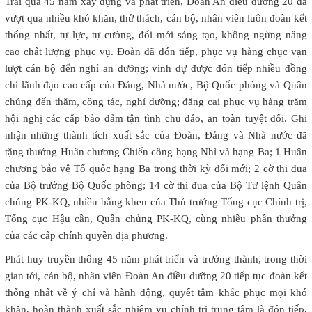
Trải qua 45 năm xây dựng và phát triển, Đoàn An điều dưỡng 20 đã
vượt qua nhiều khó khăn, thử thách, cán bộ, nhân viên luôn đoàn kết
thống nhất, tự lực, tự cường, đổi mới sáng tạo, không ngừng nâng
cao chất lượng phục vụ. Đoàn đã đón tiếp, phục vụ hàng chục vạn
lượt cán bộ đến nghỉ an dưỡng; vinh dự được đón tiếp nhiều đồng
chí lãnh đạo cao cấp của Đảng, Nhà nước, Bộ Quốc phòng và Quân
chủng đến thăm, công tác, nghỉ dưỡng; đăng cai phục vụ hàng trăm
hội nghị các cấp bảo đảm tận tình chu đáo, an toàn tuyệt đối. Ghi
nhận những thành tích xuất sắc của Đoàn, Đảng và Nhà nước đã
tặng thưởng Huân chương Chiến công hạng Nhì và hạng Ba; 1 Huân
chương bảo vệ Tổ quốc hạng Ba trong thời kỳ đổi mới; 2 cờ thi đua
của Bộ trưởng Bộ Quốc phòng; 14 cờ thi đua của Bộ Tư lệnh Quân
chủng PK-KQ, nhiều bằng khen của Thủ trưởng Tổng cục Chính trị,
Tổng cục Hậu cần, Quân chủng PK-KQ, cùng nhiều phần thưởng
của các cấp chính quyền địa phương.
Phát huy truyền thống 45 năm phát triển và trưởng thành, trong thời
gian tới, cán bộ, nhân viên Đoàn An điều dưỡng 20 tiếp tục đoàn kết
thống nhất về ý chí và hành động, quyết tâm khắc phục mọi khó
khăn, hoàn thành xuất sắc nhiệm vụ chính trị trung tâm là đón tiếp,