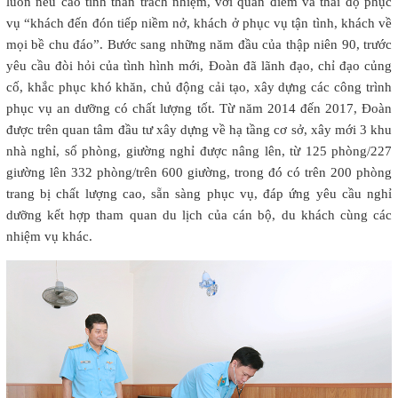
luôn nêu cao tinh thần trách nhiệm, với quan điểm và thái độ phục
vụ “khách đến đón tiếp niềm nở, khách ở phục vụ tận tình, khách về
mọi bề chu đáo”. Bước sang những năm đầu của thập niên 90, trước
yêu cầu đòi hỏi của tình hình mới, Đoàn đã lãnh đạo, chỉ đạo củng
cố, khắc phục khó khăn, chủ động cải tạo, xây dựng các công trình
phục vụ an dưỡng có chất lượng tốt. Từ năm 2014 đến 2017, Đoàn
được trên quan tâm đầu tư xây dựng về hạ tầng cơ sở, xây mới 3 khu
nhà nghỉ, số phòng, giường nghỉ được nâng lên, từ 125 phòng/227
giường lên 332 phòng/trên 600 giường, trong đó có trên 200 phòng
trang bị chất lượng cao, sẵn sàng phục vụ, đáp ứng yêu cầu nghỉ
dưỡng kết hợp tham quan du lịch của cán bộ, du khách cùng các
nhiệm vụ khác.