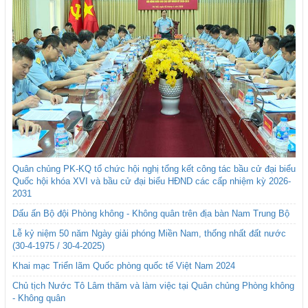
Quân chủng PK-KQ tổ chức hội nghị tổng kết công tác bầu cử đại biểu
Quốc hội khóa XVI và bầu cử đại biểu HĐND các cấp nhiệm kỳ 2026-
2031
Dấu ấn Bộ đội Phòng không - Không quân trên địa bàn Nam Trung Bộ
Lễ kỷ niệm 50 năm Ngày giải phóng Miền Nam, thống nhất đất nước
(30-4-1975 / 30-4-2025)
Khai mạc Triển lãm Quốc phòng quốc tế Việt Nam 2024
Chủ tịch Nước Tô Lâm thăm và làm việc tại Quân chủng Phòng không
- Không quân