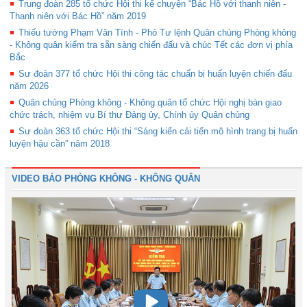
Trung đoàn 285 tổ chức Hội thi kể chuyện “Bác Hồ với thanh niên -
Thanh niên với Bác Hồ” năm 2019
Thiếu tướng Phạm Văn Tính - Phó Tư lệnh Quân chủng Phòng không
- Không quân kiểm tra sẵn sàng chiến đấu và chúc Tết các đơn vị phía
Bắc
Sư đoàn 377 tổ chức Hội thi công tác chuẩn bị huấn luyện chiến đấu
năm 2026
Quân chủng Phòng không - Không quân tổ chức Hội nghị bàn giao
chức trách, nhiệm vụ Bí thư Đảng ủy, Chính ủy Quân chủng
Sư đoàn 363 tổ chức Hội thi “Sáng kiến cải tiến mô hình trang bị huấn
luyện hậu cần” năm 2018
VIDEO BÁO PHÒNG KHÔNG - KHÔNG QUÂN