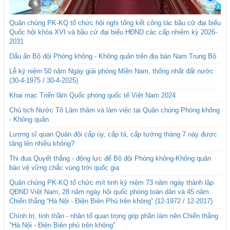
Quân chủng PK-KQ tổ chức hội nghị tổng kết công tác bầu cử đại biểu
Quốc hội khóa XVI và bầu cử đại biểu HĐND các cấp nhiệm kỳ 2026-
2031
Dấu ấn Bộ đội Phòng không - Không quân trên địa bàn Nam Trung Bộ
Lễ kỷ niệm 50 năm Ngày giải phóng Miền Nam, thống nhất đất nước
(30-4-1975 / 30-4-2025)
Khai mạc Triển lãm Quốc phòng quốc tế Việt Nam 2024
Chủ tịch Nước Tô Lâm thăm và làm việc tại Quân chủng Phòng không
- Không quân
Lương sĩ quan Quân đội cấp úy, cấp tá, cấp tướng tháng 7 này được
tăng lên nhiều không?
Thi đua Quyết thắng - động lực để Bộ đội Phòng không-Không quân
bảo vệ vững chắc vùng trời quốc gia
Quân chủng PK-KQ tổ chức mít tinh kỷ niệm 73 năm ngày thành lập
QĐND Việt Nam, 28 năm ngày hội quốc phòng toàn dân và 45 năm
Chiến thắng “Hà Nội - Điện Biên Phủ trên không” (12-1972 / 12-2017)
Chính trị, tinh thần - nhân tố quan trọng góp phần làm nên Chiến thắng
"Hà Nội - Điện Biên phủ trên không"