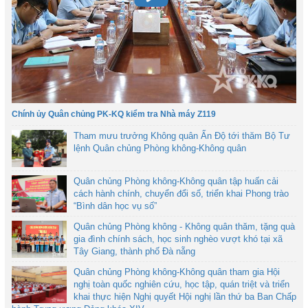
Chính ủy Quân chủng PK-KQ kiểm tra Nhà máy Z119
Tham mưu trưởng Không quân Ấn Độ tới thăm Bộ Tư
lệnh Quân chủng Phòng không-Không quân
Quân chủng Phòng không-Không quân tập huấn cải
cách hành chính, chuyển đổi số, triển khai Phong trào
“Bình dân học vụ số”
Quân chủng Phòng không - Không quân thăm, tặng quà
gia đình chính sách, học sinh nghèo vượt khó tại xã
Tây Giang, thành phố Đà nẵng
Quân chủng Phòng không-Không quân tham gia Hội
nghị toàn quốc nghiên cứu, học tập, quán triệt và triển
khai thực hiện Nghị quyết Hội nghị lần thứ ba Ban Chấp