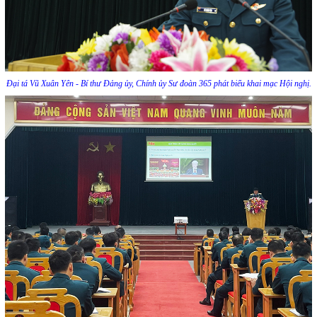
Đại tá Vũ Xuân Yên - Bí thư Đảng ủy, Chính ủy Sư đoàn 365 phát biểu khai mạc Hội nghị.