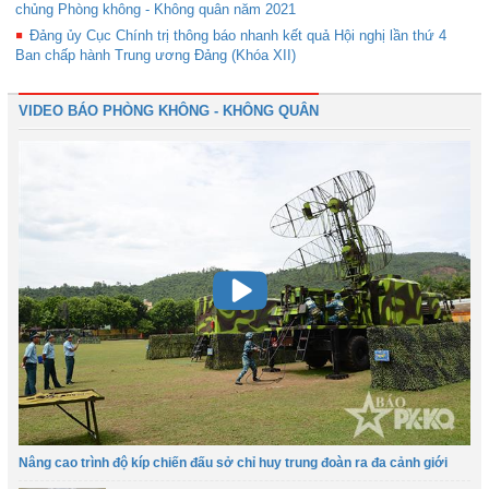
chủng Phòng không - Không quân năm 2021
Đảng ủy Cục Chính trị thông báo nhanh kết quả Hội nghị lần thứ 4
Ban chấp hành Trung ương Đảng (Khóa XII)
VIDEO BÁO PHÒNG KHÔNG - KHÔNG QUÂN
Nâng cao trình độ kíp chiến đấu sở chỉ huy trung đoàn ra đa cảnh giới