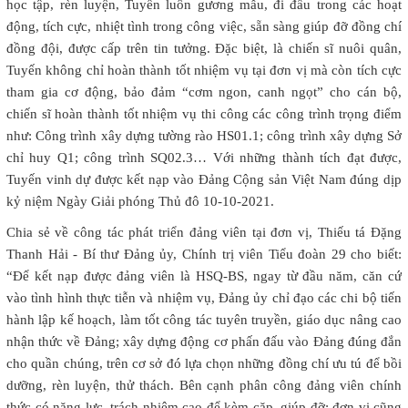
học tập, rèn luyện, Tuyến luôn gương mẫu, đi đầu trong các hoạt
động, tích cực, nhiệt tình trong công việc, sẵn sàng giúp đỡ đồng chí
đồng đội, được cấp trên tin tưởng. Đặc biệt, là chiến sĩ nuôi quân,
Tuyến không chỉ hoàn thành tốt nhiệm vụ tại đơn vị mà còn tích cực
tham gia cơ động, bảo đảm “cơm ngon, canh ngọt” cho cán bộ,
chiến sĩ hoàn thành tốt nhiệm vụ thi công các công trình trọng điểm
như: Công trình xây dựng tường rào HS01.1; công trình xây dựng Sở
chỉ huy Q1; công trình SQ02.3… Với những thành tích đạt được,
Tuyến vinh dự được kết nạp vào Đảng Cộng sản Việt Nam đúng dịp
kỷ niệm Ngày Giải phóng Thủ đô 10-10-2021.
Chia sẻ về công tác phát triển đảng viên tại đơn vị, Thiếu tá Đặng
Thanh Hải - Bí thư Đảng ủy, Chính trị viên Tiểu đoàn 29 cho biết:
“Để kết nạp được đảng viên là HSQ-BS, ngay từ đầu năm, căn cứ
vào tình hình thực tiễn và nhiệm vụ, Đảng ủy chỉ đạo các chi bộ tiến
hành lập kế hoạch, làm tốt công tác tuyên truyền, giáo dục nâng cao
nhận thức về Đảng; xây dựng động cơ phấn đấu vào Đảng đúng đắn
cho quần chúng, trên cơ sở đó lựa chọn những đồng chí ưu tú để bồi
dưỡng, rèn luyện, thử thách. Bên cạnh phân công đảng viên chính
thức có năng lực, trách nhiệm cao để kèm cặp, giúp đỡ; đơn vị cũng