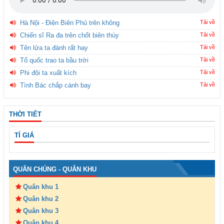
Hà Nội - Điện Biên Phủ trên không
Tải về
Chiến sĩ Ra đa trên chốt biên thùy
Tải về
Tên lửa ta đánh rất hay
Tải về
Tổ quốc trao ta bầu trời
Tải về
Phi đội ta xuất kích
Tải về
Tình Bác chắp cánh bay
Tải về
THỜI TIẾT
TỈ GIÁ
QUÂN CHỦNG - QUÂN KHU
Quân khu 1
Quân khu 2
Quân khu 3
Quân khu 4