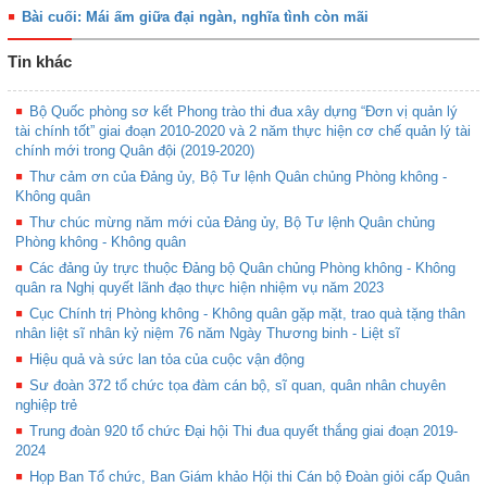
Bài cuối: Mái ấm giữa đại ngàn, nghĩa tình còn mãi
Tin khác
Bộ Quốc phòng sơ kết Phong trào thi đua xây dựng “Đơn vị quản lý
tài chính tốt” giai đoạn 2010-2020 và 2 năm thực hiện cơ chế quản lý tài
chính mới trong Quân đội (2019-2020)
Thư cảm ơn của Đảng ủy, Bộ Tư lệnh Quân chủng Phòng không -
Không quân
Thư chúc mừng năm mới của Đảng ủy, Bộ Tư lệnh Quân chủng
Phòng không - Không quân
Các đảng ủy trực thuộc Đảng bộ Quân chủng Phòng không - Không
quân ra Nghị quyết lãnh đạo thực hiện nhiệm vụ năm 2023
Cục Chính trị Phòng không - Không quân gặp mặt, trao quà tặng thân
nhân liệt sĩ nhân kỷ niệm 76 năm Ngày Thương binh - Liệt sĩ
Hiệu quả và sức lan tỏa của cuộc vận động
Sư đoàn 372 tổ chức tọa đàm cán bộ, sĩ quan, quân nhân chuyên
nghiệp trẻ
Trung đoàn 920 tổ chức Đại hội Thi đua quyết thắng giai đoạn 2019-
2024
Họp Ban Tổ chức, Ban Giám khảo Hội thi Cán bộ Đoàn giỏi cấp Quân