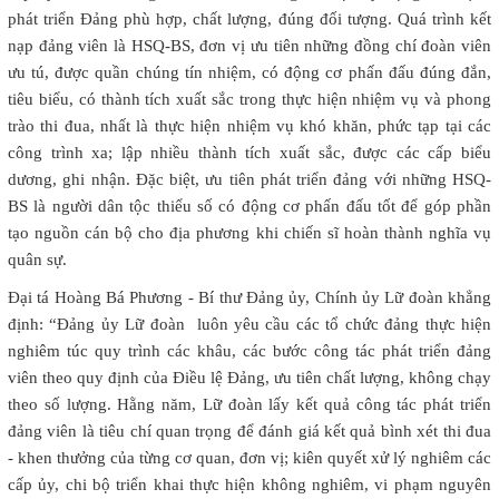
phát triển Đảng phù hợp, chất lượng, đúng đối tượng. Quá trình kết
nạp đảng viên là HSQ-BS, đơn vị ưu tiên những đồng chí đoàn viên
ưu tú, được quần chúng tín nhiệm, có động cơ phấn đấu đúng đắn,
tiêu biểu, có thành tích xuất sắc trong thực hiện nhiệm vụ và phong
trào thi đua, nhất là thực hiện nhiệm vụ khó khăn, phức tạp tại các
công trình xa; lập nhiều thành tích xuất sắc, được các cấp biểu
dương, ghi nhận. Đặc biệt, ưu tiên phát triển đảng với những HSQ-
BS là người dân tộc thiểu số có động cơ phấn đấu tốt để góp phần
tạo nguồn cán bộ cho địa phương khi chiến sĩ hoàn thành nghĩa vụ
quân sự.
Đại tá Hoàng Bá Phương - Bí thư Đảng ủy, Chính ủy Lữ đoàn khẳng
định: “Đảng ủy Lữ đoàn luôn yêu cầu các tổ chức đảng thực hiện
nghiêm túc quy trình các khâu, các bước công tác phát triển đảng
viên theo quy định của Điều lệ Đảng, ưu tiên chất lượng, không chạy
theo số lượng. Hằng năm, Lữ đoàn lấy kết quả công tác phát triển
đảng viên là tiêu chí quan trọng để đánh giá kết quả bình xét thi đua
- khen thưởng của từng cơ quan, đơn vị; kiên quyết xử lý nghiêm các
cấp ủy, chi bộ triển khai thực hiện không nghiêm, vi phạm nguyên