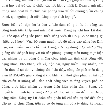
phát huy vai trò các tổ chức, các lực lượng, nhất là Đoàn thanh niên
trong sinh hoạt và tổ chức các phong trào để bồi dưỡng quần chúng
ưu tú, tạo nguồn phát triển đảng được chất lượng”.
Được biết, với đặc thù là đơn vị bảo đảm công binh, thi công các
công trình trên khắp mọi miền đất nước, Đảng ủy, chỉ huy Lữ đoàn
28 xác định công tác phát triển đảng viên từ HSQ-BS sẽ mang lại
“hiệu quả kép”: Vừa bổ sung nguồn lực để nâng cao năng lực lãnh
đạo, sức chiến đấu của tổ chức Đảng; vừa xây dựng được những “hạt
giống đỏ” để phát huy vai trò tiên phong, gương mẫu trong thực hiện
các nhiệm vụ thi công ở những công trình xa, tính chất công việc
nặng nhọc, khó khăn, vất vả, độc hại, nguy hiểm. Tuy nhiên, tìm
hiểu thực tế tại đơn vị chúng tôi nhận thấy, công tác phát triển đảng
viên từ HSQ-BS gặp không ít khó khăn khi thời gian phục vụ tại ngũ
của chiến sĩ không dài, tính chất công việc thường xuyên phải cơ
động, thực hiện nhiệm vụ trong điều kiện phân tán… Song, với
quyết tâm chính trị là tăng cường sức trẻ, sức chiến đấu cho Đảng,
hằng năm, Đảng ủy Lữ đoàn đều phân bổ chỉ tiêu cụ thể đến từng
cấp ủy, tổ chức đảng, trên cơ sở đó từng chi bộ xây dựng kế hoạch