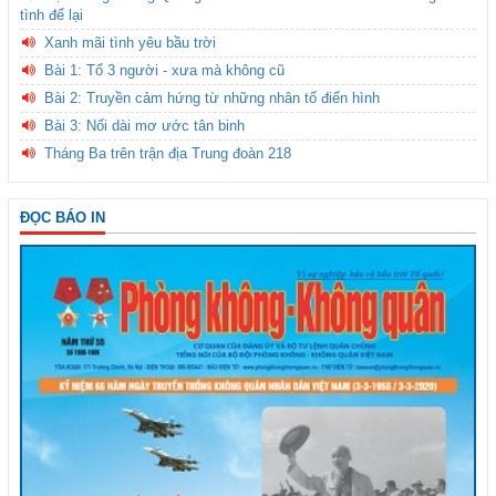
tình để lại
Xanh mãi tình yêu bầu trời
Bài 1: Tổ 3 người - xưa mà không cũ
Bài 2: Truyền cảm hứng từ những nhân tố điển hình
Bài 3: Nối dài mơ ước tân binh
Tháng Ba trên trận địa Trung đoàn 218
ĐỌC BÁO IN