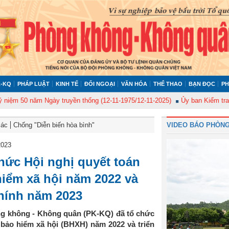
-KQ
PHÁP LUẬT
KINH TẾ
ĐỐI NGOẠI
VĂN HÓA
THỂ THAO
BẠN ĐỌC
PH
0 năm Ngày truyền thống (12-11-1975/12-11-2025)
Ủy ban Kiểm tra Quân ủ
Bác
Chống "Diễn biến hòa bình"
VIDEO BÁO PHÒNG
2023
ức Hội nghị quyết toán
hiểm xã hội năm 2022 và
chính năm 2023
ng không - Không quân (PK-KQ) đã tổ chức
 bảo hiểm xã hội (BHXH) năm 2022 và triển