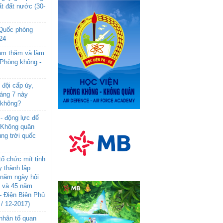
t đất nước (30-
 Quốc phòng
24
âm thăm và làm
 Phòng không -
đội cấp úy,
háng 7 này
 không?
- động lực để
-Không quân
ng trời quốc
ổ chức mít tinh
 thành lập
năm ngày hội
n và 45 năm
- Điện Biên Phủ
 / 12-2017)
- nhân tố quan