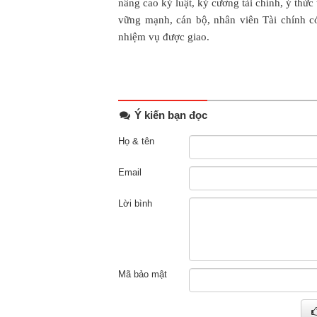
nâng cao kỷ luật, kỷ cương tài chính, ý thứ
vững mạnh, cán bộ, nhân viên Tài chính c
nhiệm vụ được giao.
Ý kiến bạn đọc
Họ & tên
Email
Lời bình
Mã bảo mật