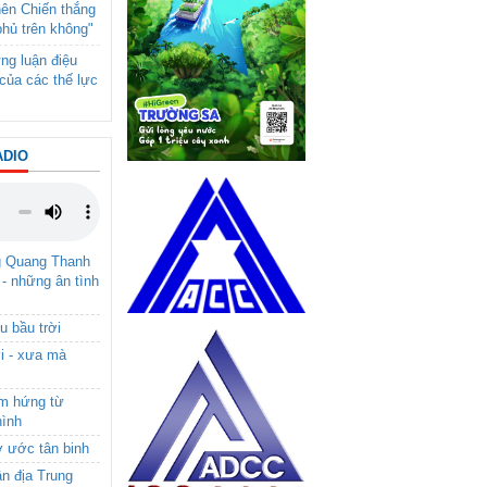
nên Chiến thắng
phủ trên không"
ng luận điệu
của các thế lực
ADIO
g Quang Thanh
 - những ân tình
u bầu trời
i - xưa mà
ảm hứng từ
hình
ơ ước tân binh
ận địa Trung