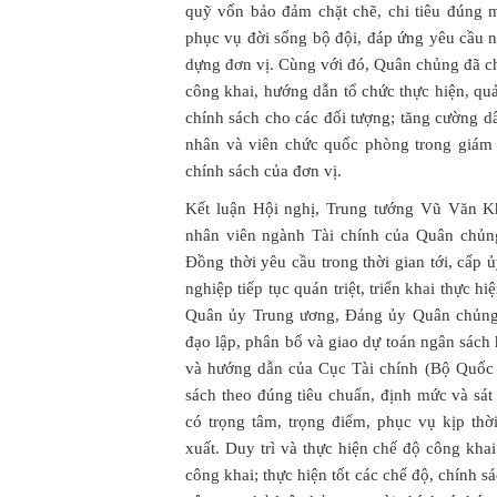
quỹ vốn bảo đảm chặt chẽ, chi tiêu đúng m
phục vụ đời sống bộ đội, đáp ứng yêu cầu 
dựng đơn vị. Cùng với đó, Quân chủng đã c
công khai, hướng dẫn tổ chức thực hiện, quả
chính sách cho các đối tượng; tăng cường dâ
nhân và viên chức quốc phòng trong giám s
chính sách của đơn vị.
Kết luận Hội nghị, Trung tướng Vũ Văn K
nhân viên ngành Tài chính của Quân chủn
Đồng thời yêu cầu trong thời gian tới, cấp 
nghiệp tiếp tục quán triệt, triển khai thực h
Quân ủy Trung ương, Đảng ủy Quân chủng v
đạo lập, phân bổ và giao dự toán ngân sác
và hướng dẫn của Cục Tài chính (Bộ Quốc 
sách theo đúng tiêu chuẩn, định mức và sát 
có trọng tâm, trọng điểm, phục vụ kịp th
xuất. Duy trì và thực hiện chế độ công kha
công khai; thực hiện tốt các chế độ, chính 