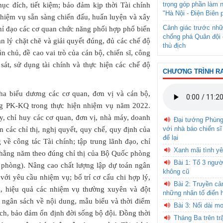
trọng góp phần làm 
ục đích, tiết kiệm; bảo đảm kịp thời Tài chính
"Hà Nội - Điện Biên 
nhiệm vụ sẵn sàng chiến đấu, huấn luyện và xây
Cảnh giác trước nhữ
hỉ đạo các cơ quan chức năng phối hợp phổ biến
chống phá Quân đội 
n lý chặt chẽ và giải quyết đúng, đủ các chế độ
thù địch
n chủ, đề cao vai trò của cán bộ, chiến sĩ, công
át, sử dụng tài chính và thực hiện các chế độ
CHƯƠNG TRÌNH R
ha biểu dương các cơ quan, đơn vị và cán bộ,
g PK-KQ trong thực hiện nhiệm vụ năm 2022.
ủy, chỉ huy các cơ quan, đơn vị, nhà máy, doanh
Đại tướng Phùn
với nhà báo chiến sĩ
iện các chỉ thị, nghị quyết, quy chế, quy định của
để lại
ề công tác Tài chính; tập trung lãnh đạo, chỉ
Xanh mãi tình yê
h hằng năm theo đúng chỉ thị của Bộ Quốc phòng
Bài 1: Tổ 3 ngườ
phòng). Nâng cao chất lượng lập dự toán ngân
không cũ
với yêu cầu nhiệm vụ; bố trí cơ cấu chi hợp lý,
Bài 2: Truyền c
ời, hiệu quả các nhiệm vụ thường xuyên và đột
những nhân tố điển 
i ngân sách về nội dung, mẫu biểu và thời điểm
Bài 3: Nối dài m
sách, bảo đảm ổn định đời sống bộ đội. Đồng thời
Tháng Ba trên tr