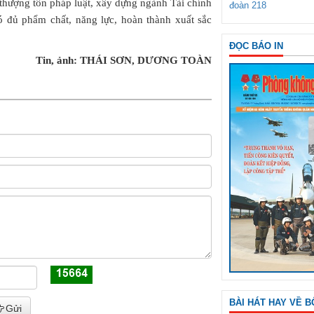
c thượng tôn pháp luật, xây dựng ngành Tài chính
đoàn 218
ó đủ phẩm chất, năng lực, hoàn thành xuất sắc
ĐỌC BÁO IN
Tin, ảnh: THÁI SƠN, DƯƠNG TOÀN
BÀI HÁT HAY VỀ B
Gửi