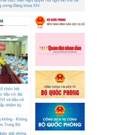
 khai thực hiện Nghị quyết Hội nghị lần thứ ba
g ương Đảng khóa XIV
ÂM
ổ chức hội
ác bầu cử đại
XVI và bầu cử
cấp nhiệm kỳ
g không - Không
am Trung Bộ
gày giải phóng