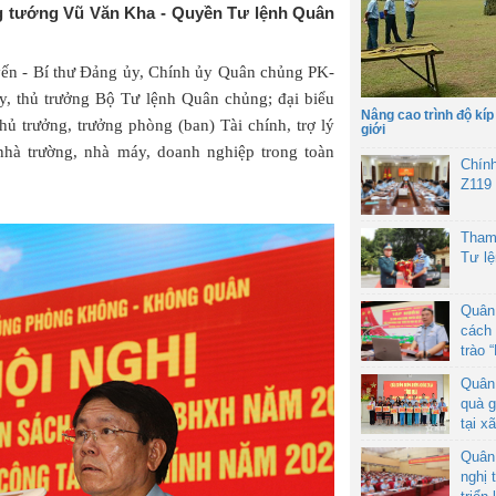
ng tướng Vũ Văn Kha - Quyền Tư lệnh Quân
ến - Bí thư Đảng ủy, Chính ủy Quân chủng PK-
, thủ trưởng Bộ Tư lệnh Quân chủng; đại biểu
Nâng cao trình độ kíp
ủ trưởng, trưởng phòng (ban) Tài chính, trợ lý
giới
 nhà trường, nhà máy, doanh nghiệp trong toàn
Chín
Z119
Tham
Tư l
Quân
cách 
trào 
Quân
quà g
tại x
Quân
nghị 