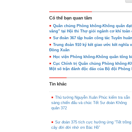
Có thể bạn quan tâm
Quân chủng Phòng không-Không quân đạt g
vàng” tại Hội thi Thợ giỏi ngành cơ khí toàn
Sư đoàn 367 tập huấn công tác Tuyên huấ
Trung đoàn 910 ký kết giao ước kết nghĩa 
Đồng Xuân
Học viện Phòng không-Không quân tổng kế
Cục Chính trị Quân chủng Phòng không-Khô
Một số trận đánh độc đáo của Bộ đội Phòn
Tin khác
Thủ tướng Nguyễn Xuân Phúc kiểm tra sẵn
sàng chiến đấu và chúc Tết Sư đoàn Không
quân 372
Sư đoàn 375 tích cực hưởng ứng “Tết trồng
cây đời đời nhớ ơn Bác Hồ”