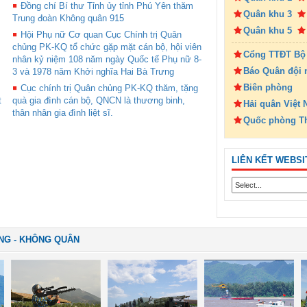
Đồng chí Bí thư Tỉnh ủy tỉnh Phú Yên thăm
Quân khu 3
Trung đoàn Không quân 915
Quân khu 5
Hội Phụ nữ Cơ quan Cục Chính trị Quân
chủng PK-KQ tổ chức gặp mặt cán bộ, hội viên
Cổng TTĐT Bộ
nhân kỷ niệm 108 năm ngày Quốc tế Phụ nữ 8-
Báo Quân đội 
3 và 1978 năm Khởi nghĩa Hai Bà Trưng
Biên phòng
Cục chính trị Quân chủng PK-KQ thăm, tặng
t
quà gia đình cán bộ, QNCN là thương binh,
Hải quân Việt
thân nhân gia đình liệt sĩ.
Quốc phòng T
LIÊN KẾT WEBSI
NG - KHÔNG QUÂN