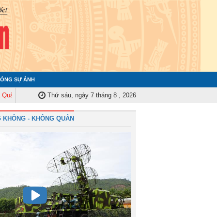
ÓNG SỰ ẢNH
y Trung ương tập huấn nghiệp vụ công tác kiểm tra, giám sát năm 2025
Thứ sáu, ngày 7 tháng 8 , 2026
Q
 KHÔNG - KHÔNG QUÂN