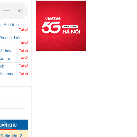
ên Phủ trên
Tải về
rên chốt biên
Tải về
rất hay
Tải về
ầu trời
Tải về
ích
Tải về
ánh bay
Tải về
UÂN KHU
Quân khu 2