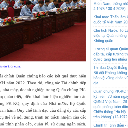
Miền Nam, thống nhấ
4-1975 / 30-4-2025)
Khai mạc Triển lãm
quốc tế Việt Nam 20
Chủ tịch Nước Tô L
việc tại Quân chủng
Không quân
Lương sĩ quan Quân 
cấp tá, cấp tướng t
được tăng lên nhiều
ểu dự Hội nghị.
Thi đua Quyết thắng 
Bộ đội Phòng không
Tài chính Quân chủng báo cáo kết quả thực hiện
bảo vệ vững chắc vù
XH năm 2022. Theo đó, công tác Tài chính tiếp
gia
vị, nhà máy, doanh nghiệp trong Quân chủng PK-
Quân chủng PK-KQ t
 quán triệt, triển khai thực hiện nghiêm túc các
kỷ niệm 73 năm ngày
QĐND Việt Nam, 28 
hủng PK-KQ, quy định của Nhà nước, Bộ Quốc
quốc phòng toàn dâ
 ban hành Quy chế lãnh đạo của đảng ủy các cấp
Chiến thắng “Hà Nội 
ụ thể về nội dung, trình tự, trách nhiệm của các
trên không” (12-1972
uá trình phân cấp, quản lý, sử dụng ngân sách,
Chính trị, tinh thần 