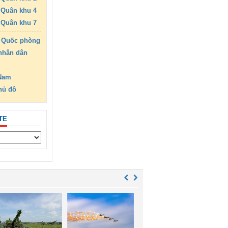
Quân khu 4
Quân khu 7
 Quốc phòng
nhân dân
 Nam
hủ đô
TE