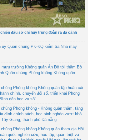
 chiến đấu sở chỉ huy trung đoàn ra đa cảnh
h ủy Quân chủng PK-KQ kiểm tra Nhà máy
 mưu trưởng Không quân Ấn Độ tới thăm Bộ
ệnh Quân chủng Phòng không-Không quân
 chủng Phòng không-Không quân tập huấn cải
hành chính, chuyển đổi số, triển khai Phong
“Bình dân học vụ số”
 chủng Phòng không - Không quân thăm, tặng
ia đình chính sách, học sinh nghèo vượt khó
ã Tây Giang, thành phố Đà nẵng
 chủng Phòng không-Không quân tham gia Hội
toàn quốc nghiên cứu, học tập, quán triệt và