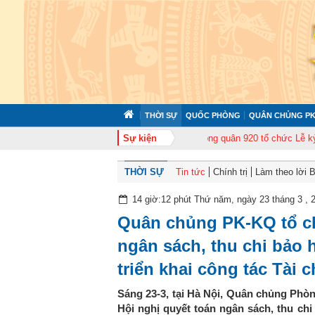
THỜI SỰ
QUỐC PHÒNG
QUÂN CHỦNG PK
p huấn cán bộ năm 2026
Trung đoàn Không quân 920 tổ chức Lễ kỷ niệm 5
Sự kiện
THỜI SỰ
Tin tức
Chính trị
Làm theo lời 
14 giờ:12 phút Thứ năm, ngày 23 tháng 3 , 
Quân chủng PK-KQ tổ ch
ngân sách, thu chi bảo 
triển khai công tác Tài 
Sáng 23-3, tại Hà Nội, Quân chủng Phò
Hội nghị quyết toán ngân sách, thu chi