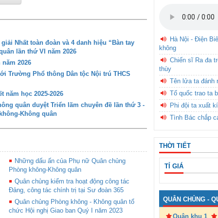
Hà Nội - Điện Bi
iải Nhất toàn đoàn và 4 danh hiệu “Bàn tay
không
 quân lần thứ VI năm 2026
Chiến sĩ Ra đa t
n năm 2026
thùy
với Trường Phổ thông Dân tộc Nội trú THCS
Tên lửa ta đánh 
Tổ quốc trao ta b
t năm học 2025-2026
ng quân duyệt Triển lãm chuyên đề lần thứ 3 -
Phi đội ta xuất k
g không-Không quân
Tình Bác chắp c
THỜI TIẾT
Những dấu ấn của Phụ nữ Quân chủng
TỈ GIÁ
Phòng không-Không quân
Quân chủng kiểm tra hoạt động công tác
Đảng, công tác chính trị tại Sư đoàn 365
QUÂN CHỦNG - Q
Quân chủng Phòng không - Không quân tổ
chức Hội nghị Giao ban Quý I năm 2023
Quân khu 1