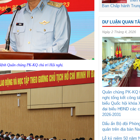
triển
Ban Chấp hành Trun
DƯ LUẬN QUAN T
Ngày 2 Tháng 4, 2026
lệnh Quân chủng PK-KQ chủ trì Hội nghị.
Quân chủng PK-KQ t
nghị tổng kết công t
biểu Quốc hội khóa 
đại biểu HĐND các 
2026-2031
Dấu ấn Bộ đội Phòn
quân trên địa bàn N
Lễ kỷ niệm 50 năm N