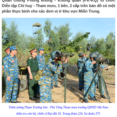
Quân chủng Phòng không - Không quân (PK-KQ) tổ chức
Diễn tập Chỉ huy - Tham mưu, 1 bên, 2 cấp trên bản đồ có một
phần thực binh cho các đơn vị ở khu vực Miền Trung.
Thiếu tướng Phạm Trường Sơn - Phó Tổng Tham mưu trưởng QĐND Việt Nam
kiểm tra cán bộ, chiến sĩ Đại đội 10, Trung đoàn 224, Sư đoàn 375.