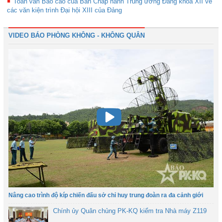
Toàn văn Báo cáo của Ban Chấp hành Trung ương Đảng khóa XII về
các văn kiện trình Đại hội XIII của Đảng
VIDEO BÁO PHÒNG KHÔNG - KHÔNG QUÂN
Nâng cao trình độ kíp chiến đấu sở chỉ huy trung đoàn ra đa cảnh giới
Chính ủy Quân chủng PK-KQ kiểm tra Nhà máy Z119