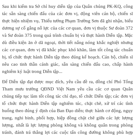
Sau khi kiểm tra Sở chỉ huy diễn tập của Quân chủng PK-KQ, công
tác sẵn sàng chiến đấu của các đơn vị, động viên cán bộ, chiến sĩ
thực hiện nhiệm vụ, Thiếu tướng Phạm Trường Sơn đã ghi nhận, biểu
dương sự cố gắng nỗ lực của các cơ quan, đơn vị thuộc Sư đoàn 372
và Sư đoàn 375 trong quá trình chuẩn bị và thực hành Diễn tập. Mặc
dù điều kiện ăn ở dã ngoại, thời tiết nắng nóng khắc nghiệt nhưng
các cơ quan, đơn vị đã khắc phục khó khăn, làm tốt công tác chuẩn
bị, tổ chức thực hành Diễn tập theo đúng kế hoạch. Cán bộ, chiến sĩ
nêu cao tinh thần cảnh giác, sẵn sàng chiến đấu cao, chấp hành
nghiêm kỷ luật trong Diễn tập...
Để Diễn tập đạt được mục đích, yêu cầu đề ra, đồng chí Phó Tổng
Tham mưu trưởng QĐND Việt Nam yêu cầu các cơ quan Quân
chủng tiếp tục làm tốt công tác chỉ đạo, tổ chức Diễn tập; các đơn vị
tổ chức thực hành Diễn tập nghiêm túc, chặt chẽ, xử trí các tình
huống theo đúng ý định của Ban Đạo diễn; thực hành cơ động, ngụy
trang, nghi binh, phối hợp, hiệp đồng chặt chẽ giữa các lực lượng
lượng, nhất là lực lượng phòng không và không quân trong phòng
tránh, đánh trả thắng lợi các cuộc tấn công đường không phù hợp