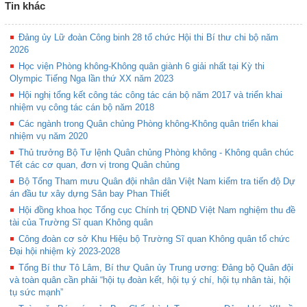
Tin khác
Đảng ủy Lữ đoàn Công binh 28 tổ chức Hội thi Bí thư chi bộ năm
2026
Học viện Phòng không-Không quân giành 6 giải nhất tại Kỳ thi
Olympic Tiếng Nga lần thứ XX năm 2023
Hội nghị tổng kết công tác công tác cán bộ năm 2017 và triển khai
nhiệm vụ công tác cán bộ năm 2018
Các ngành trong Quân chủng Phòng không-Không quân triển khai
nhiệm vụ năm 2020
Thủ trưởng Bộ Tư lệnh Quân chủng Phòng không - Không quân chúc
Tết các cơ quan, đơn vị trong Quân chủng
Bộ Tổng Tham mưu Quân đội nhân dân Việt Nam kiểm tra tiến độ Dự
án đầu tư xây dựng Sân bay Phan Thiết
Hội đồng khoa học Tổng cục Chính trị QĐND Việt Nam nghiệm thu đề
tài của Trường Sĩ quan Không quân
Công đoàn cơ sở Khu Hiệu bộ Trường Sĩ quan Không quân tổ chức
Đại hội nhiệm kỳ 2023-2028
Tổng Bí thư Tô Lâm, Bí thư Quân ủy Trung ương: Đảng bộ Quân đội
và toàn quân cần phải “hội tụ đoàn kết, hội tụ ý chí, hội tụ nhân tài, hội
tụ sức mạnh”