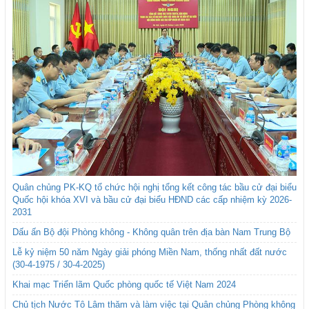
Quân chủng PK-KQ tổ chức hội nghị tổng kết công tác bầu cử đại biểu
Quốc hội khóa XVI và bầu cử đại biểu HĐND các cấp nhiệm kỳ 2026-
2031
Dấu ấn Bộ đội Phòng không - Không quân trên địa bàn Nam Trung Bộ
Lễ kỷ niệm 50 năm Ngày giải phóng Miền Nam, thống nhất đất nước
(30-4-1975 / 30-4-2025)
Khai mạc Triển lãm Quốc phòng quốc tế Việt Nam 2024
Chủ tịch Nước Tô Lâm thăm và làm việc tại Quân chủng Phòng không