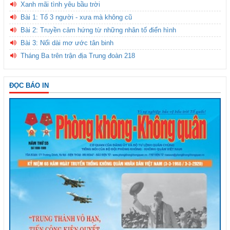
Xanh mãi tình yêu bầu trời
Bài 1: Tổ 3 người - xưa mà không cũ
Bài 2: Truyền cảm hứng từ những nhân tố điển hình
Bài 3: Nối dài mơ ước tân binh
Tháng Ba trên trận địa Trung đoàn 218
ĐỌC BÁO IN