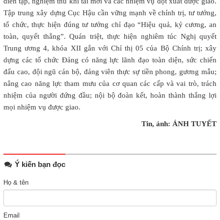
diễn tập, nghiệm thu khí tài mới và các nhiệm vụ đột xuất được giao.
Tập trung xây dựng Cục Hậu cần vững mạnh về chính trị, tư tưởng,
tổ chức, thực hiện đúng tư tưởng chỉ đạo “Hiệu quả, kỷ cương, an
toàn, quyết thắng”. Quán triệt, thực hiện nghiêm túc Nghị quyết
Trung ương 4, khóa XII gắn với Chỉ thị 05 của Bộ Chính trị; xây
dựng các tổ chức Đảng có năng lực lãnh đạo toàn diện, sức chiến
đấu cao, đội ngũ cán bộ, đảng viên thực sự tiền phong, gương mẫu;
nâng cao năng lực tham mưu của cơ quan các cấp và vai trò, trách
nhiệm của người đứng đầu; nội bộ đoàn kết, hoàn thành thắng lợi
mọi nhiệm vụ được giao.
Tin, ảnh: ÁNH TUYẾT
Ý kiến bạn đọc
Họ & tên
Email