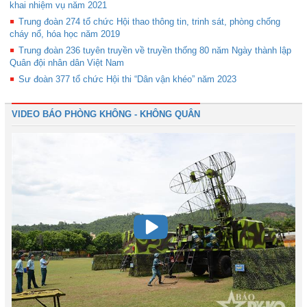
khai nhiệm vụ năm 2021
Trung đoàn 274 tổ chức Hội thao thông tin, trinh sát, phòng chống
cháy nổ, hóa học năm 2019
Trung đoàn 236 tuyên truyền về truyền thống 80 năm Ngày thành lập
Quân đội nhân dân Việt Nam
Sư đoàn 377 tổ chức Hội thi “Dân vận khéo” năm 2023
VIDEO BÁO PHÒNG KHÔNG - KHÔNG QUÂN