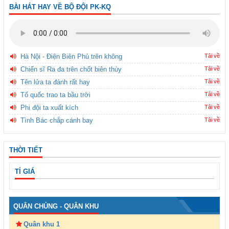
BÀI HÁT HAY VỀ BỘ ĐỘI PK-KQ
Hà Nội - Điện Biên Phủ trên không
Tải về
Chiến sĩ Ra đa trên chốt biên thùy
Tải về
Tên lửa ta đánh rất hay
Tải về
Tổ quốc trao ta bầu trời
Tải về
Phi đội ta xuất kích
Tải về
Tình Bác chắp cánh bay
Tải về
THỜI TIẾT
TỈ GIÁ
QUÂN CHỦNG - QUÂN KHU
Quân khu 1