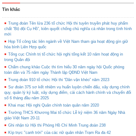
Tin khác
Trung đoàn Tên lửa 236 tổ chức Hội thi tuyên truyền phát huy phẩm
chất “Bộ đội Cụ Hồ”, kiên quyết chống chủ nghĩa cá nhân trong tình hình
mới
Họp Tổ công tác liên ngành về Việt Nam tham gia hoạt động gìn giữ
hòa bình Liên Hợp quốc
Tổng cục Chính trị tổ chức hội nghị tổng kết 10 năm hoạt động in
trong Quân đội
Chấm chung khảo Cuộc thi tìm hiểu 30 năm ngày hội Quốc phòng
toàn dân và 75 năm ngày Thành lập QĐND Việt Nam
Trung đoàn 910 tổ chức Hội thi “Dân vận khéo” năm 2023
Sư đoàn 375 sơ kết nhiệm vụ huấn luyện chiến đấu, xây dựng chính
quy, quản lý kỷ luật, xây dựng điểm, cải cách hành chính và chuyển đổi
số 6 tháng đầu năm 2025
Khai mạc Hội nghị Quân chính toàn quân năm 2020
Trường THCS Khương Mai tổ chức Lễ kỷ niệm 36 năm Ngày Nhà
giáo Việt Nam 20-11
Ghi nhận từ Hội thi Phòng Hồ Chí Minh Trung đoàn 238
Kíp trực "canh trời" của các nữ quân nhân Trạm Ra đa 42