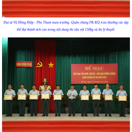
Đại tá Vũ Hồng Điệp - Phó Tham mưu trưởng Quân chủng PK-KQ trao thưởng các tập
thể đạt thành tích cao trong nội dung thi cẩu vớt 150kg và thi lý thuyết.