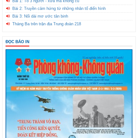
Bài 1: Tổ 3 người - xưa mà không cũ
Bài 2: Truyền cảm hứng từ những nhân tố điển hình
Bài 3: Nối dài mơ ước tân binh
Tháng Ba trên trận địa Trung đoàn 218
ĐỌC BÁO IN