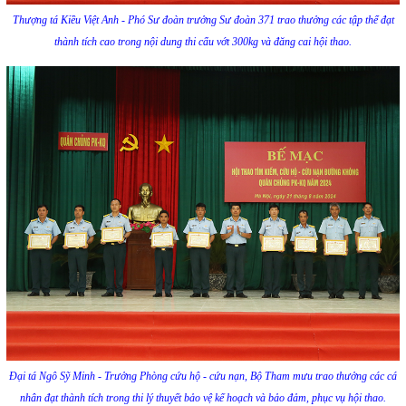
Thượng tá Kiều Việt Anh - Phó Sư đoàn trưởng Sư đoàn 371 trao thưởng các tập thể đạt
thành tích cao trong nội dung thi cẩu vớt 300kg và đăng cai hội thao.
Đại tá Ngô Sỹ Minh - Trưởng Phòng cứu hộ - cứu nạn, Bộ Tham mưu trao thưởng các cá
nhân đạt thành tích trong thi lý thuyết bảo vệ kế hoạch và bảo đảm, phục vụ hội thao.