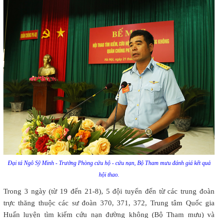
Đại tá Ngô Sỹ Minh - Trưởng Phòng cứu hộ - cứu nạn, Bộ Tham mưu đánh giá kết quả
hội thao.
Trong 3 ngày (từ 19 đến 21-8), 5 đội tuyển đến từ các trung đoàn
trực thăng thuộc các sư đoàn 370, 371, 372, Trung tâm Quốc gia
Huấn luyện tìm kiếm cứu nạn đường không (Bộ Tham mưu) và