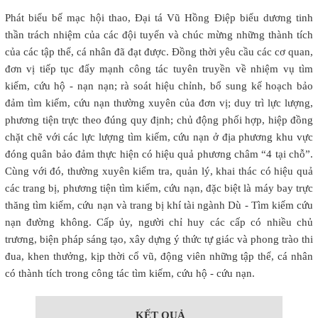
Phát biểu bế mạc hội thao, Đại tá Vũ Hồng Điệp biểu dương tinh
thần trách nhiệm của các đội tuyển và chúc mừng những thành tích
của các tập thể, cá nhân đã đạt được. Đồng thời yêu cầu các cơ quan,
đơn vị tiếp tục đẩy mạnh công tác tuyên truyền về nhiệm vụ tìm
kiếm, cứu hộ - nạn nạn; rà soát hiệu chỉnh, bổ sung kế hoạch bảo
đảm tìm kiếm, cứu nạn thường xuyên của đơn vị; duy trì lực lượng,
phương tiện trực theo đúng quy định; chủ động phối hợp, hiệp đồng
chặt chẽ với các lực lượng tìm kiếm, cứu nạn ở địa phương khu vực
đóng quân bảo đảm thực hiện có hiệu quả phương châm “4 tại chỗ”.
Cùng với đó, thường xuyên kiểm tra, quản lý, khai thác có hiệu quả
các trang bị, phương tiện tìm kiếm, cứu nạn, đặc biệt là máy bay trực
thăng tìm kiếm, cứu nạn và trang bị khí tài ngành Dù - Tìm kiếm cứu
nạn đường không. Cấp ủy, người chỉ huy các cấp có nhiều chủ
trương, biện pháp sáng tạo, xây dựng ý thức tự giác và phong trào thi
đua, khen thưởng, kịp thời cổ vũ, động viên những tập thể, cá nhân
có thành tích trong công tác tìm kiếm, cứu hộ - cứu nạn.
KẾT QUẢ