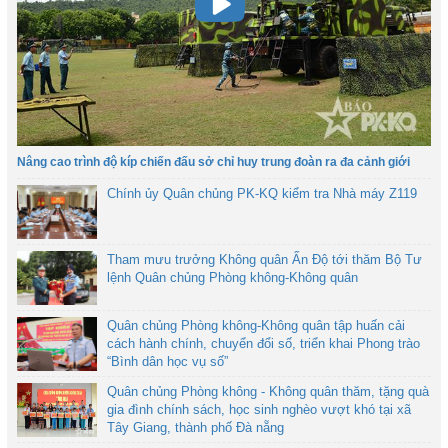
Nâng cao trình độ kíp chiến đấu sở chỉ huy trung đoàn ra đa cảnh giới
Chính ủy Quân chủng PK-KQ kiểm tra Nhà máy Z119
Tham mưu trưởng Không quân Ấn Độ tới thăm Bộ Tư
lệnh Quân chủng Phòng không-Không quân
Quân chủng Phòng không-Không quân tập huấn cải
cách hành chính, chuyển đổi số, triển khai Phong trào
“Bình dân học vụ số”
Quân chủng Phòng không - Không quân thăm, tặng quà
gia đình chính sách, học sinh nghèo vượt khó tại xã
Tây Giang, thành phố Đà nẵng