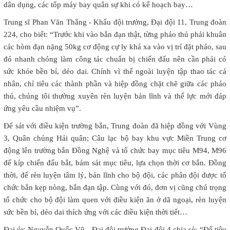
dân dụng, các tốp máy bay quân sự khi có kế hoạch bay…
Trung sĩ Phan Văn Thắng - Khẩu đội trưởng, Đại đội 11, Trung đoàn
224, cho biết: “Trước khi vào bắn đạn thật, từng pháo thủ phải khuân
các hòm đạn nặng 50kg cơ động cự ly khá xa vào vị trí đặt pháo, sau
đó nhanh chóng làm công tác chuẩn bị chiến đấu nên cần phải có
sức khỏe bền bỉ, dẻo dai. Chính vì thế ngoài luyện tập thao tác cá
nhân, chỉ tiêu các thành phần và hiệp đồng chặt chẽ giữa các pháo
thủ, chúng tôi thường xuyên rèn luyện bản lĩnh và thể lực mới đáp
ứng yêu cầu nhiệm vụ”.
Để sát với điều kiện trường bắn, Trung đoàn đã hiệp đồng với Vùng
3, Quân chủng Hải quân; Câu lạc bộ bay khu vực Miền Trung cơ
động lên trường bắn Đồng Nghệ và tổ chức bay mục tiêu M94, M96
để kíp chiến đấu bắt, bám sát mục tiêu, lựa chọn thời cơ bắn. Đồng
thời, để rèn luyện tâm lý, bản lĩnh cho bộ đội, các phân đội được tổ
chức bắn kẹp nòng, bắn đạn tập. Cùng với đó, đơn vị cũng chú trọng
tổ chức cho bộ đội làm quen với điều kiện ăn ở dã ngoại, rèn luyện
sức bền bỉ, dẻo dai thích ứng với các điều kiện thời tiết…
Đại úy Nguyễn Quốc Vũ - Đại đội trưởng Đại đội 4 chia sẻ: “Để tiêu