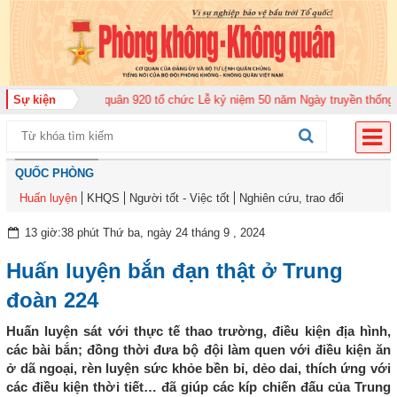
ung đoàn Không quân 920 tổ chức Lễ kỷ niệm 50 năm Ngày truyền thống (12-
Sự kiện
QUỐC PHÒNG
Huấn luyện
KHQS
Người tốt - Việc tốt
Nghiên cứu, trao đổi
13 giờ:38 phút Thứ ba, ngày 24 tháng 9 , 2024
Huấn luyện bắn đạn thật ở Trung
đoàn 224
Huấn luyện sát với thực tế thao trường, điều kiện địa hình,
các bài bắn; đồng thời đưa bộ đội làm quen với điều kiện ăn
ở dã ngoại, rèn luyện sức khỏe bền bỉ, dẻo dai, thích ứng với
các điều kiện thời tiết… đã giúp các kíp chiến đấu của Trung