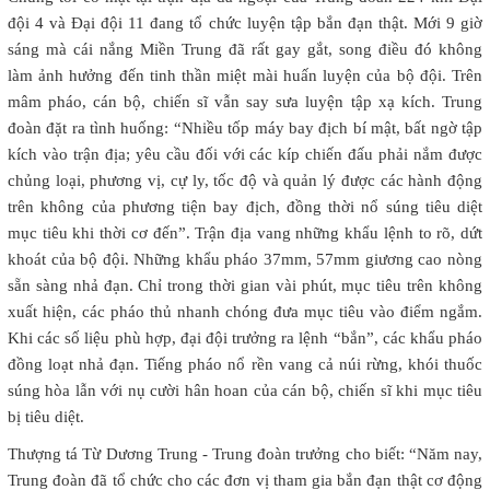
đội 4 và Đại đội 11 đang tổ chức luyện tập bắn đạn thật. Mới 9 giờ
sáng mà cái nắng Miền Trung đã rất gay gắt, song điều đó không
làm ảnh hưởng đến tinh thần miệt mài huấn luyện của bộ đội. Trên
mâm pháo, cán bộ, chiến sĩ vẫn say sưa luyện tập xạ kích. Trung
đoàn đặt ra tình huống: “Nhiều tốp máy bay địch bí mật, bất ngờ tập
kích vào trận địa; yêu cầu đối với các kíp chiến đấu phải nắm được
chủng loại, phương vị, cự ly, tốc độ và quản lý được các hành động
trên không của phương tiện bay địch, đồng thời nổ súng tiêu diệt
mục tiêu khi thời cơ đến”. Trận địa vang những khẩu lệnh to rõ, dứt
khoát của bộ đội. Những khẩu pháo 37mm, 57mm giương cao nòng
sẵn sàng nhả đạn. Chỉ trong thời gian vài phút, mục tiêu trên không
xuất hiện, các pháo thủ nhanh chóng đưa mục tiêu vào điểm ngắm.
Khi các số liệu phù hợp, đại đội trưởng ra lệnh “bắn”, các khẩu pháo
đồng loạt nhả đạn. Tiếng pháo nổ rền vang cả núi rừng, khói thuốc
súng hòa lẫn với nụ cười hân hoan của cán bộ, chiến sĩ khi mục tiêu
bị tiêu diệt.
Thượng tá Từ Dương Trung - Trung đoàn trưởng cho biết: “Năm nay,
Trung đoàn đã tổ chức cho các đơn vị tham gia bắn đạn thật cơ động