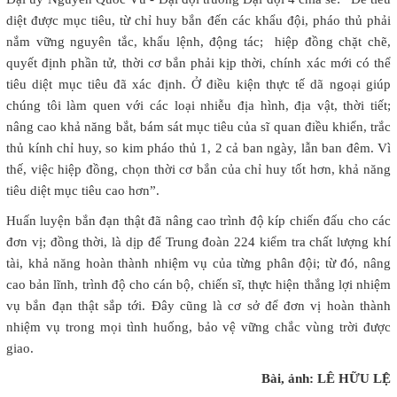
diệt được mục tiêu, từ chỉ huy bắn đến các khẩu đội, pháo thủ phải
nắm vững nguyên tắc, khẩu lệnh, động tác; hiệp đồng chặt chẽ,
quyết định phần tử, thời cơ bắn phải kịp thời, chính xác mới có thể
tiêu diệt mục tiêu đã xác định. Ở điều kiện thực tế dã ngoại giúp
chúng tôi làm quen với các loại nhiễu địa hình, địa vật, thời tiết;
nâng cao khả năng bắt, bám sát mục tiêu của sĩ quan điều khiển, trắc
thủ kính chỉ huy, so kim pháo thủ 1, 2 cả ban ngày, lẫn ban đêm. Vì
thế, việc hiệp đồng, chọn thời cơ bắn của chỉ huy tốt hơn, khả năng
tiêu diệt mục tiêu cao hơn”.
Huấn luyện bắn đạn thật đã nâng cao trình độ kíp chiến đấu cho các
đơn vị; đồng thời, là dịp để Trung đoàn 224 kiểm tra chất lượng khí
tài, khả năng hoàn thành nhiệm vụ của từng phân đội; từ đó, nâng
cao bản lĩnh, trình độ cho cán bộ, chiến sĩ, thực hiện thắng lợi nhiệm
vụ bắn đạn thật sắp tới. Đây cũng là cơ sở để đơn vị hoàn thành
nhiệm vụ trong mọi tình huống, bảo vệ vững chắc vùng trời được
giao.
Bài, ảnh: LÊ HỮU LỆ