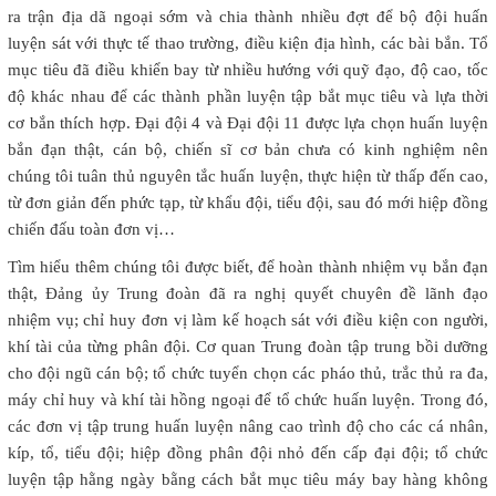
ra trận địa dã ngoại sớm và chia thành nhiều đợt để bộ đội huấn
luyện sát với thực tế thao trường, điều kiện địa hình, các bài bắn. Tổ
mục tiêu đã điều khiển bay từ nhiều hướng với quỹ đạo, độ cao, tốc
độ khác nhau để các thành phần luyện tập bắt mục tiêu và lựa thời
cơ bắn thích hợp. Đại đội 4 và Đại đội 11 được lựa chọn huấn luyện
bắn đạn thật, cán bộ, chiến sĩ cơ bản chưa có kinh nghiệm nên
chúng tôi tuân thủ nguyên tắc huấn luyện, thực hiện từ thấp đến cao,
từ đơn giản đến phức tạp, từ khẩu đội, tiểu đội, sau đó mới hiệp đồng
chiến đấu toàn đơn vị…
Tìm hiểu thêm chúng tôi được biết, để hoàn thành nhiệm vụ bắn đạn
thật, Đảng ủy Trung đoàn đã ra nghị quyết chuyên đề lãnh đạo
nhiệm vụ; chỉ huy đơn vị làm kế hoạch sát với điều kiện con người,
khí tài của từng phân đội. Cơ quan Trung đoàn tập trung bồi dưỡng
cho đội ngũ cán bộ; tổ chức tuyển chọn các pháo thủ, trắc thủ ra đa,
máy chỉ huy và khí tài hồng ngoại để tổ chức huấn luyện. Trong đó,
các đơn vị tập trung huấn luyện nâng cao trình độ cho các cá nhân,
kíp, tổ, tiểu đội; hiệp đồng phân đội nhỏ đến cấp đại đội; tổ chức
luyện tập hằng ngày bằng cách bắt mục tiêu máy bay hàng không