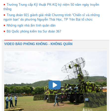
Trường Trung cấp Kỹ thuật PK-KQ kỷ niệm 50 năm ngày truyền
thống
Trung đoàn 921 giành giải nhất Chương trình “Chiến sĩ và những
người bạn” do phường Nguyễn Thái Học, TP Yên Bái tổ chức
Những ngôi nhà ấm tình quân dân
Bộ Quốc phòng kiểm tra Sư đoàn 367
VIDEO BÁO PHÒNG KHÔNG - KHÔNG QUÂN