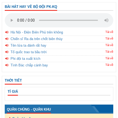
BÀI HÁT HAY VỀ BỘ ĐỘI PK-KQ
Hà Nội - Điện Biên Phủ trên không
Tải về
Chiến sĩ Ra đa trên chốt biên thùy
Tải về
Tên lửa ta đánh rất hay
Tải về
Tổ quốc trao ta bầu trời
Tải về
Phi đội ta xuất kích
Tải về
Tình Bác chắp cánh bay
Tải về
THỜI TIẾT
TỈ GIÁ
QUÂN CHỦNG - QUÂN KHU