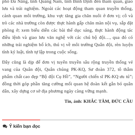
phố Đà Nẵng, tỉnh Quảng Nam, tỉnh Bình Định đến tham quan, giao
lưu và trải nghiệm. Ngoài các hoạt động tham quan truyền thống,
cảnh quan môi trường, khu vực tăng gia chăn nuôi ở đơn vị; cô và
trò các nhà trường còn được thực hành gấp chăn màn nội vụ, sắp đặt
phòng ở; xem biểu diễn các bài thể dục sáng, thực hành động tác
điều lệnh và giao lưu văn nghệ với các chú bộ đội…, qua đó có
những trải nghiệm bổ ích, thú vị về môi trường Quân đội, rèn luyện
tính kỷ luật, tính tự lập trong cuộc sống.
Đây cũng là dịp để đơn vị tuyên truyền sâu rộng truyền thống vẻ
vang của Quân đội, Quân chủng PK-KQ, Sư đoàn 372, tô thắm
phẩm chất cao đẹp “Bộ đội Cụ Hồ”, “Người chiến sĩ PK-KQ ưu tú”;
đồng thời góp phần tăng cường mối quan hệ đoàn kết gắn bó quân
dân, xây dựng cơ sở địa phương ngày càng vững mạnh.
Tin, ảnh: KHẮC TÂM, ĐỨC CẦU
Ý kiến bạn đọc