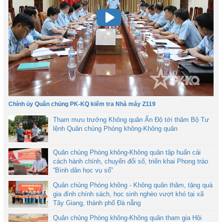
Chính ủy Quân chủng PK-KQ kiểm tra Nhà máy Z119
Tham mưu trưởng Không quân Ấn Độ tới thăm Bộ Tư
lệnh Quân chủng Phòng không-Không quân
Quân chủng Phòng không-Không quân tập huấn cải
cách hành chính, chuyển đổi số, triển khai Phong trào
“Bình dân học vụ số”
Quân chủng Phòng không - Không quân thăm, tặng quà
gia đình chính sách, học sinh nghèo vượt khó tại xã
Tây Giang, thành phố Đà nẵng
Quân chủng Phòng không-Không quân tham gia Hội