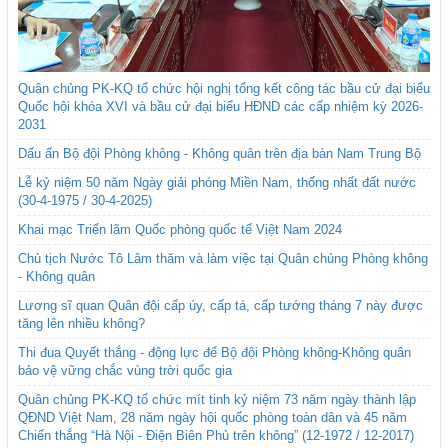
Quân chủng PK-KQ tổ chức hội nghị tổng kết công tác bầu cử đại biểu
Quốc hội khóa XVI và bầu cử đại biểu HĐND các cấp nhiệm kỳ 2026-
2031
Dấu ấn Bộ đội Phòng không - Không quân trên địa bàn Nam Trung Bộ
Lễ kỷ niệm 50 năm Ngày giải phóng Miền Nam, thống nhất đất nước
(30-4-1975 / 30-4-2025)
Khai mạc Triển lãm Quốc phòng quốc tế Việt Nam 2024
Chủ tịch Nước Tô Lâm thăm và làm việc tại Quân chủng Phòng không
- Không quân
Lương sĩ quan Quân đội cấp úy, cấp tá, cấp tướng tháng 7 này được
tăng lên nhiều không?
Thi đua Quyết thắng - động lực để Bộ đội Phòng không-Không quân
bảo vệ vững chắc vùng trời quốc gia
Quân chủng PK-KQ tổ chức mít tinh kỷ niệm 73 năm ngày thành lập
QĐND Việt Nam, 28 năm ngày hội quốc phòng toàn dân và 45 năm
Chiến thắng “Hà Nội - Điện Biên Phủ trên không” (12-1972 / 12-2017)