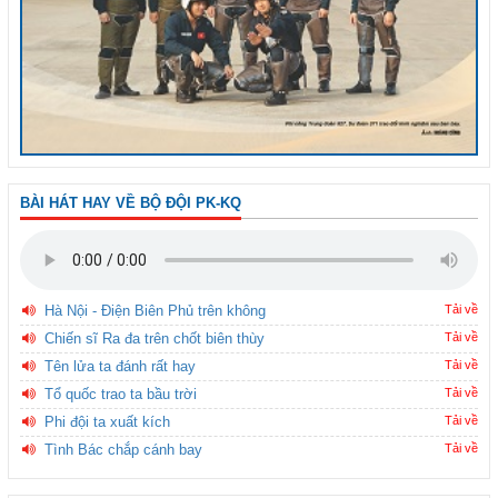
BÀI HÁT HAY VỀ BỘ ĐỘI PK-KQ
Hà Nội - Điện Biên Phủ trên không
Tải về
Chiến sĩ Ra đa trên chốt biên thùy
Tải về
Tên lửa ta đánh rất hay
Tải về
Tổ quốc trao ta bầu trời
Tải về
Phi đội ta xuất kích
Tải về
Tình Bác chắp cánh bay
Tải về