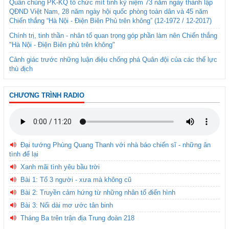
Quân chủng PK-KQ tổ chức mít tinh kỷ niệm 73 năm ngày thành lập
QĐND Việt Nam, 28 năm ngày hội quốc phòng toàn dân và 45 năm
Chiến thắng “Hà Nội - Điện Biên Phủ trên không” (12-1972 / 12-2017)
Chính trị, tinh thần - nhân tố quan trọng góp phần làm nên Chiến thắng
"Hà Nội - Điện Biên phủ trên không"
Cảnh giác trước những luận điệu chống phá Quân đội của các thế lực
thù địch
CHƯƠNG TRÌNH RADIO
Đại tướng Phùng Quang Thanh với nhà báo chiến sĩ - những ân
tình để lại
Xanh mãi tình yêu bầu trời
Bài 1: Tổ 3 người - xưa mà không cũ
Bài 2: Truyền cảm hứng từ những nhân tố điển hình
Bài 3: Nối dài mơ ước tân binh
Tháng Ba trên trận địa Trung đoàn 218