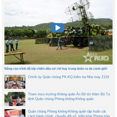
Nâng cao trình độ kíp chiến đấu sở chỉ huy trung đoàn ra đa cảnh giới
Chính ủy Quân chủng PK-KQ kiểm tra Nhà máy Z119
Tham mưu trưởng Không quân Ấn Độ tới thăm Bộ Tư
lệnh Quân chủng Phòng không-Không quân
Quân chủng Phòng không-Không quân tập huấn cải
cách hành chính, chuyển đổi số, triển khai Phong trào