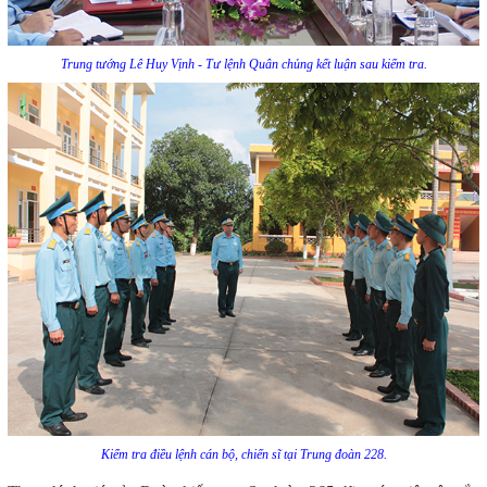
Trung tướng Lê Huy Vịnh - Tư lệnh Quân chủng kết luận sau kiểm tra.
Kiểm tra điều lệnh cán bộ, chiến sĩ tại Trung đoàn 228.