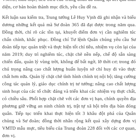
diện, cơ bản hoàn thành mục đích, yêu cầu đề ra.
Kết luận sau kiểm tra, Trung tướng Lê Huy Vịnh đã ghi nhận và biểu
dương những kết quả mà Sư đoàn 365 đã đạt được trong năm qua.
Đồng thời, chỉ rõ các tồn tại, khuyết điểm đơn vị cần nghiêm túc
chấn chỉnh, khắc phục. Đồng chí Tư lệnh Quân chủng yêu cầu Sư
đoàn tiếp tục quán triệt và thực hiện tốt chỉ tiêu, nhiệm vụ còn lại của
năm 2019; duy trì nghiêm túc, chặt chẽ nền nếp, chế độ sẵn sàng
chiến đấu, quản lý vùng trời, không để bất ngờ, lỡ thời cơ; trong đó
chú trọng nâng cao chất lượng huấn luyện sở chỉ huy đi vào thực
chất hơn nữa. Quản lý chặt chẽ tình hình chính trị nội bộ; tăng cường
công tác quản lý, giáo dục chính trị tư tưởng; nâng cao chất lượng
sinh hoạt của các tổ chức đảng và triển khai các nhiệm vụ thực chất,
có chiều sâu. Phối hợp chặt chẽ với các đơn vị bạn, chính quyền địa
phương giữ vững an ninh chính trị, trật tự xã hội trên địa bàn đóng
quân. Tiếp tục triển khai thực hiện tốt 3 khâu đột phá của Quân
chủng và Sư đoàn; đồng thời nhân rộng kết quả xây dựng đơn vị
VMTD mẫu mực, tiêu biểu của Trung đoàn 228 đối với các cơ quan,
đơn vị.