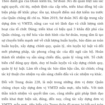
Theo đánh giá của Đoàn kiểm tra, Sư đoàn 365 đã quán triệt sâu sắc
nghị quyết, chỉ thị, mệnh lệnh của cấp trên, triển khai đồng bộ các
biện pháp để khắc phục tồn tại, khuyết điểm mà đợt kiểm tra trước
của Quân chủng đã chỉ ra. Năm 2019, Sư đoàn 365 đã tập trung xây
dựng đơn vị VMTD, nâng cao vai trò lãnh đạo và chất lượng sinh
hoạt của tổ chức Đảng; triển khai có hiệu quả 3 khâu đột phá của
Quân chủng, cụ thể hóa vào tình hình của Sư đoàn, trọng tâm là tạo
sự chuyển biến mạnh mẽ về chất lượng huấn luyện, bảo đảm an toàn
huấn luyện, xây dựng chính quy, quản lý, rèn luyện kỷ luật và đổi
mới phương pháp, tác phong công tác của đội ngũ cán bộ. Hoàn
thành tốt nhiệm vụ sẵn sàng chiến đấu, quản lý vùng trời. Tổ chức
biên chế đúng quy định, duy trì huấn luyện và xây dựng chính quy,
quản lý kỷ luật. Làm tốt công tác bảo đảm hậu cần, tài chính; công
tác kỹ thuật cho nhiệm vụ sẵn sàng chiến đấu và các nhiệm vụ khác.
Đối với Trung đoàn 228, là một trong những đơn vị được Quân
chủng chọn xây dựng đơn vị VMTD mẫu mực, tiêu biểu. Với tinh
thần trách nhiệm và quyết tâm cao, cùng nhiều giải pháp lãnh đạo
triển khai thực hiện sát, đúng, đến nay, công tác xây dựng đơn vị
VMTD, mẫu mực, tiêu biểu của Trung đoàn đã mang lại kết quả toàn