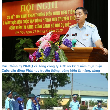
Cục Chính trị PK-KQ và Tổng công ty ACC sơ kết 5 năm thực hiện
Cuộc vận động Phát huy truyền thống, cống hiến tài năng, xứng
danh Bộ đội Cụ Hồ