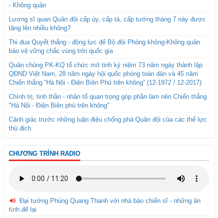
- Không quân
Lương sĩ quan Quân đội cấp úy, cấp tá, cấp tướng tháng 7 này được
tăng lên nhiều không?
Thi đua Quyết thắng - động lực để Bộ đội Phòng không-Không quân
bảo vệ vững chắc vùng trời quốc gia
Quân chủng PK-KQ tổ chức mít tinh kỷ niệm 73 năm ngày thành lập
QĐND Việt Nam, 28 năm ngày hội quốc phòng toàn dân và 45 năm
Chiến thắng “Hà Nội - Điện Biên Phủ trên không” (12-1972 / 12-2017)
Chính trị, tinh thần - nhân tố quan trọng góp phần làm nên Chiến thắng
"Hà Nội - Điện Biên phủ trên không"
Cảnh giác trước những luận điệu chống phá Quân đội của các thế lực
thù địch
CHƯƠNG TRÌNH RADIO
Đại tướng Phùng Quang Thanh với nhà báo chiến sĩ - những ân
tình để lại