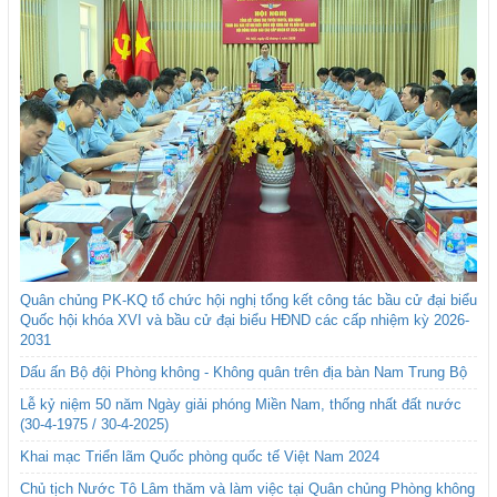
Quân chủng PK-KQ tổ chức hội nghị tổng kết công tác bầu cử đại biểu
Quốc hội khóa XVI và bầu cử đại biểu HĐND các cấp nhiệm kỳ 2026-
2031
Dấu ấn Bộ đội Phòng không - Không quân trên địa bàn Nam Trung Bộ
Lễ kỷ niệm 50 năm Ngày giải phóng Miền Nam, thống nhất đất nước
(30-4-1975 / 30-4-2025)
Khai mạc Triển lãm Quốc phòng quốc tế Việt Nam 2024
Chủ tịch Nước Tô Lâm thăm và làm việc tại Quân chủng Phòng không