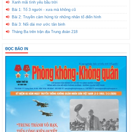
Xanh mãi tình yêu bầu trời
Bài 1: Tổ 3 người - xưa mà không cũ
Bài 2: Truyền cảm hứng từ những nhân tố điển hình
Bài 3: Nối dài mơ ước tân binh
Tháng Ba trên trận địa Trung đoàn 218
ĐỌC BÁO IN