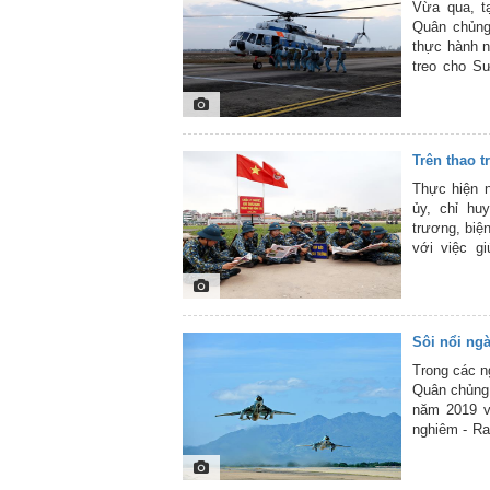
361.
Vừa qua, t
Quân chủng
thực hành n
treo cho S
quân, Tổng
công. Đây l
rời cửa máy 
ở trên khôn
Trên thao 
viên bay. D
đơn vị nên 
Thực hiện 
đảm an toàn
ủy, chỉ hu
huấn luyện 
trương, biệ
Không quân 
với việc g
giới thiệu c
trường quân
mới nắm chắ
lệnh đội ngũ
nội dung hu
Sôi nổi ng
đây là một 
do phóng vi
Trong các n
Quân chủng 
năm 2019 và
nghiêm - Ra
luyện tại c
Đảng ủy, th
cơ quan của