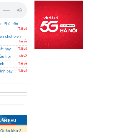
ên Phủ trên
Tải về
rên chốt biên
Tải về
rất hay
Tải về
ầu trời
Tải về
ích
Tải về
ánh bay
Tải về
UÂN KHU
Quân khu 2