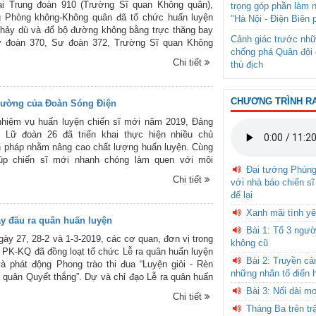
ại Trung đoàn 910 (Trường Sĩ quan Không quân),
trọng góp phần làm 
 Phòng không-Không quân đã tổ chức huấn luyện
"Hà Nội - Điện Biên 
hảy dù và đổ bộ đường không bằng trực thăng bay
Cảnh giác trước nhữ
ư đoàn 370, Sư đoàn 372, Trường Sĩ quan Không
chống phá Quân đội 
 cục II, Quân chủng Hải quân và Binh chủng Đặc
Chi tiết
thù địch
à hoạt động nhằm huấn luyện các động tác kỹ thuật
bay, lái dù, tiếp đất, xử lý các tình huống bất trắc
g và mặt đất cho phi công, thành viên tổ bay, học
CHƯƠNG TRÌNH R
trường của Đoàn Sóng Điện
o làm tốt công tác chuẩn bị và hiệp đồng giữa các
đợt thực hành nhảy dù đã thành công tốt đẹp, bảo
nhiệm vụ huấn luyện chiến sĩ mới năm 2019, Đảng
, chất lượng. Trên đây là một số hình ảnh trong
y Lữ đoàn 26 đã triển khai thực hiện nhiều chủ
thực hành nhảy dù do phóng viên Báo Phòng không-
n pháp nhằm nâng cao chất lượng huấn luyện. Cùng
ghi lại tại Sân bay Tuy Hòa (Phú Yên). Trân trọng
iúp chiến sĩ mới nhanh chóng làm quen với môi
ùng bạn đọc.
Đại tướng Phùn
 ngũ, đơn vị còn tích cực huấn luyện cho chiến sĩ
Chi tiết
với nhà báo chiến sĩ
c về kỹ thuật, chiến thuật chiến đấu bộ binh, điều
để lại
, rèn luyện thể lực... Kết quả hội thao, kiểm tra các
ấn luyện trong tháng đầu đều đạt kết quả tốt. Trên
Xanh mãi tình yê
ày đầu ra quân huấn luyện
số hình ảnh huấn luyện chiến sĩ mới ở Lữ đoàn 26
Bài 1: Tổ 3 ngườ
ên Báo PK-KQ ghi lại. Xin giới thiệu cùng bạn đọc.
gày 27, 28-2 và 1-3-2019, các cơ quan, đơn vị trong
không cũ
PK-KQ đã đồng loạt tổ chức Lễ ra quân huấn luyện
Bài 2: Truyền c
 phát động Phong trào thi đua “Luyện giỏi - Rèn
những nhân tố điển 
 quân Quyết thắng”. Dự và chỉ đạo Lễ ra quân huấn
ác cơ quan, đơn vị có các đồng chí trong Thường vụ
Bài 3: Nối dài m
Chi tiết
ủ trưởng Bộ Tư lệnh Quân chủng và thủ trưởng các
Tháng Ba trên tr
 Quân chủng. Lễ ra quân huấn luyện năm nay diễn