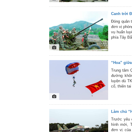
đón Xuân c
viên Báo Ph
Canh trời Đ
Đóng quân t
đơn vị phòn
vụ huấn luy
phía Tây Bắ
vụ khác khi
khăn, nhưng
sáng tạo, 
thống và th
“Hoa” giữa
nhiệm vụ đ
xuyên quan 
Trung tâm 
không ngừng
đường khôn
đáp ứng yêu
luyện dù T
ảnh hoạt độ
cố, thiên t
viên tổ ba
đường không
viên, nhân 
tại nhiều s
Làm chủ “
nghìn lượt 
huấn luyện
Trước yêu c
TKCN. Trân 
hình mới, 
đơn vị của