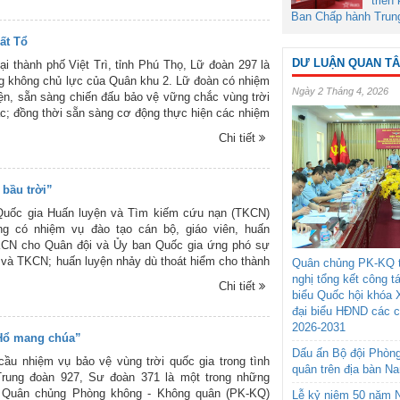
triển
ủa quân và dân huyện Đảo Trường Sa do phóng
Ban Chấp hành Trun
òng không - Không quân ghi lại.
ất Tổ
DƯ LUẬN QUAN T
ại thành phố Việt Trì, tỉnh Phú Thọ, Lữ đoàn 297 là
g không chủ lực của Quân khu 2. Lữ đoàn có nhiệm
Ngày 2 Tháng 4, 2026
ện, sẵn sàng chiến đấu bảo vệ vững chắc vùng trời
c; đồng thời sẵn sàng cơ động thực hiện các nhiệm
 có lệnh. Trong những qua, mặc dù còn không ít khó
Chi tiết
 với chủ trương đúng, quyết tâm cao và cách làm
cán bộ, chiến sĩ Lữ đoàn 297 đã phát huy truyền
ế mạnh của mình, nỗ lực phấn đấu hoàn thành tốt
 bầu trời”
ược giao. Đảng ủy, chỉ huy Lữ đoàn đã thường
tâm lãnh đạo, chỉ đạo xây dựng đơn vị vững mạnh,
Quốc gia Huấn luyện và Tìm kiếm cứu nạn (TKCN)
 nâng cao trình độ, khả năng SSCĐ và chiến đấu,
g có nhiệm vụ đào tạo cán bộ, giáo viên, huấn
 cầu nhiệm vụ được giao. Trên đây là một số hình
KCN cho Quân đội và Ủy ban Quốc gia ứng phó sự
ng của Lữ đoàn Phòng không 297.
ai và TKCN; huấn luyện nhảy dù thoát hiểm cho thành
Quân chủng PK-KQ t
y của các đơn vị không quân và lực lượng đổ bộ
nghị tổng kết công t
Chi tiết
 của các quân binh chủng. Hằng năm, cán bộ, giáo
biểu Quốc hội khóa 
viên Trung tâm thường xuyên cơ động làm nhiệm vụ
đại biểu HĐND các 
ân bay, thực hiện hàng chục ban bay thả dù với hàng
2026-2031
Hổ mang chúa”
người. Dưới đây là một số hình ảnh của hoạt động
Dấu ấn Bộ đội Phòn
 thả dù của Trung tâm Quốc gia Huấn luyện và
ầu nhiệm vụ bảo vệ vùng trời quốc gia trong tình
quân trên địa bàn N
trọng giới thiệu cùng bạn đọc!
Trung đoàn 927, Sư đoàn 371 là một trong những
 Quân chủng Phòng không - Không quân (PK-KQ)
Lễ kỷ niệm 50 năm N