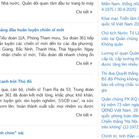
Nhà nước, Quân đội quan tâm đầu tư trang bị máy
Miền Nam, thống nhấ
2 - loại tiêm kích đa năng hiện đại. Với bề dày
4-1975 / 30-4-2025)
Chi tiết
g trong chiến đấu, cùng với vinh dự và trách nhiệm
Khai mạc Triển lãm
nghiệp bảo vệ bầu trời Tổ quốc, cán bộ, chiến sĩ
quốc tế Việt Nam 20
927 luôn nỗ lực trong huấn luyện, khai thác và làm
háng đầu huấn luyện chiến sĩ mới
 hiện đại, hoàn thành tốt nhiệm vụ huấn luyện, SSCĐ,
Chủ tịch Nước Tô L
 chắc vùng trời phía Bắc của Tổ quốc. Trên đây là
Tiểu đoàn 11A, Phòng Tham mưu, Sư đoàn 361 tiếp
việc tại Quân chủng
 ảnh huấn luyện của cán bộ, chiến sĩ Trung đoàn
n luyện các chiến sĩ mới đến từ các địa phương:
Không quân
g viên Báo PK-KQ ghi lại. Trân trọng giới thiệu cùng
c Giang, Bắc Ninh, Thanh Hóa, Thái Nguyên. Ngay
Lương sĩ quan Quân 
p nhận chiến sĩ mới, Tiểu đoàn đã nhanh chóng ổn
cấp tá, cấp tướng t
, ở, sinh hoạt, học tập cho bộ đội, kiện toàn biên
Chi tiết
được tăng lên nhiều
c và bước vào huấn luyện theo đúng chương trình,
 ra. Nhờ triển khai đồng bộ, chu đáo nhiều nội dung,
Thi đua Quyết thắng 
nên sau tháng đầu huấn luyện, các chiến sĩ mới đã
Bộ đội Phòng không
canh trời Thủ đô
 hòa nhập môi trường quân ngũ, lễ tiết tác phong,
bảo vệ vững chắc vù
hào hỏi có nhiều chuyển biến vững chắc, nền nếp
qua, cán bộ, chiến sĩ Trạm Ra đa 53, Trung đoàn
gia
ính quy, quản lý kỷ luật được giữ vững. Trên đây
n 361 đã đoàn kết một lòng, khắc phục khó khăn,
Quân chủng PK-KQ t
ình ảnh về hoạt động huấn luyện chiến sĩ mới năm
ấn luyện giỏi, rèn luyện nghiêm, SSCĐ cao”, ra sức
kỷ niệm 73 năm ngày
iểu đoàn 11A, Phòng Tham mưu, Sư đoàn 361 mà
ươn lên, hoàn thành xuất sắc mọi nhiệm vụ được
QĐND Việt Nam, 28 
Báo PK-KQ ghi lại. Xin trân trọng giới thiệu cùng
dựng Chi bộ nhiều năm liền đạt TSVM, Trạm được
Chi tiết
quốc phòng toàn dâ
iệu “Đơn vị Quyết thắng”. Báo Phòng không - Không
Chiến thắng “Hà Nội 
ử xin trân trọng giới thiệu cùng bạn đọc một số hình
trên không” (12-1972
ng thi đua sôi nổi trong học tập, huấn luyện, SSCĐ
h chim” vải
 chiến sĩ Trạm Ra đa 53, Trung đoàn 293, Sư đoàn
Chính trị, tinh thần 