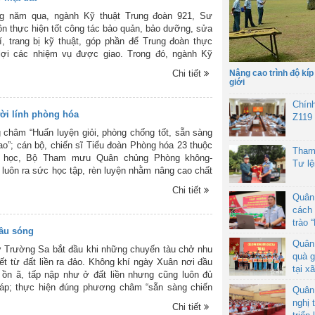
 Trung đoàn 917.
g năm qua, ngành Kỹ thuật Trung đoàn 921, Sư
ôn thực hiện tốt công tác bảo quản, bảo dưỡng, sửa
, trang bị kỹ thuật, góp phần để Trung đoàn thực
 lợi các nhiệm vụ được giao. Trong đó, ngành Kỹ
 đoàn đã duy trì và chấp hành nghiêm nền nếp công
Chi tiết
Nâng cao trình độ kíp
ị trước, trong và sau ban bay; nền nếp giảng bình
giới
iảng bình an toàn bay được thực hiện đúng quy định,
o chuyển biến căn bản, toàn diện công tác bảo đảm
Chín
i lính phòng hóa
áp ứng tốt yêu cầu nhiệm vụ huấn luyện, SSCĐ, bảo
Z119
toàn. Trên đây là một số hình ảnh hoạt động của
châm “Huấn luyện giỏi, phòng chống tốt, sẵn sàng
thuật Trung đoàn 921 bảo đảm kỹ thuật trong ban
ao”; cán bộ, chiến sĩ Tiểu đoàn Phòng hóa 23 thuộc
Tham
g viên Báo PK-KQ ghi lại. Trân trọng giới thiệu cùng
 học, Bộ Tham mưu Quân chủng Phòng không-
Tư l
luôn ra sức học tập, rèn luyện nhằm nâng cao chất
luyện toàn diện; xứng đáng là lực lượng nòng cốt
Chi tiết
tác bảo đảm hóa họccủa Quân chủng, tích cực tham
Quân
ân dân trên địa bàn đóng quân khắc phục hậu quả
cách 
cứu hộ, cứu nạn, phòng, chống cháy nổ... Trên đây là
trào 
ầu sóng
 ảnh huấn luyện chuyên ngành hóa học của cán bộ,
Quân
iểu đoàn Phòng hóa 23 do phóng viên Báo Phòng
 Trường Sa bắt đầu khi những chuyến tàu chở nhu
quà g
 quân ghi lại.
t từ đất liền ra đảo. Không khí ngày Xuân nơi đầu
tại x
ồn ã, tấp nập như ở đất liền nhưng cũng luôn đủ
áp; thực hiện đúng phương châm “sẵn sàng chiến
Quân
ản lý vùng trời chặt chẽ, kỷ luật nghiêm, đoàn kết,
nghị 
Chi tiết
ết kiệm”. Trên đây là một số hình ảnh về không khí