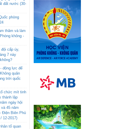
t đất nước (30-
 Quốc phòng
24
âm thăm và làm
 Phòng không -
đội cấp úy,
háng 7 này
 không?
- động lực để
-Không quân
ng trời quốc
ổ chức mít tinh
 thành lập
năm ngày hội
n và 45 năm
- Điện Biên Phủ
 / 12-2017)
- nhân tố quan