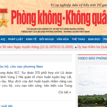
-KQ
PHÁP LUẬT
KINH TẾ
ĐỐI NGOẠI
VĂN HÓA
THỂ THAO
BẠN ĐỌC
PH
m Ngày truyền thống (12-11-1975/12-11-2025)
Ủy ban Kiểm tra Quân ủy Tr
VIDEO BÁO PHÒNG
cứu hộ, cứu nạn phương Nam
rung đoàn 917, Sư đoàn 370 phối hợp với Lữ đoàn
lệnh Vùng 2 Hải quân tổ chức huấn luyện bay cất,
n tàu. Mục đích của đợt huấn luyện nhằm nâng cao
y cứu hộ, cứu nạn trên sông, trên biển của Trung
o quán triệt, xác định tốt yêu cầu nhiệm vụ và làm
Chi tiết
c chuẩn bị về mọi mặt nên Trung đoàn 917 đã hoàn
 vụ, bảo đảm an toàn tuyệt đối. Báo Phòng không -
xin giới thiệu một số hình ảnh trong đợt huấn luyện
ừ mặt đất