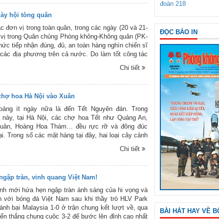
đoàn 218
trang trọng và tạo được khí thế thi đua sôi nổi trong
ày hội tòng quân
ến sĩ. Trên đây là một số hình ảnh Lễ ra quân huấn
 số cơ quan, đơn vị trong Quân chủng.
c đơn vị trong toàn quân, trong các ngày (20 và 21-
ĐỌC BÁO IN
 vị trong Quân chủng Phòng không-Không quân (PK-
hức tiếp nhận đúng, đủ, an toàn hàng nghìn chiến sĩ
các địa phương trên cả nước. Do làm tốt công tác
ền, vận động nên chất lượng thanh niên nhập ngũ
Chi tiết
o hơn các năm trước. Các thanh niên đều có nhận
 về quyền và nghĩa vụ của công dân với nhiệm vụ
quốc, Luật Nghĩa vụ quân sự. Ngay sau khi nhận
chợ hoa Hà Nội vào Xuân
đơn vị trong Quân chủng PK-KQ đã nhanh chóng ổn
, biên chế, nơi ăn, ở, sinh hoạt, học tập và làm tốt
oảng ít ngày nữa là đến Tết Nguyên đán. Trong
uẩn bị cho nhiệm vụ huấn luyện chiến sĩ mới năm
 này, tại Hà Nội, các chợ hoa Tết như Quảng An,
đây là một số hình ảnh tiếp nhận chiến sĩ mới của
uân, Hoàng Hoa Thám… đều rực rỡ và đông đúc
PK-KQ tại các địa phương. Trân trọng giới thiệu
ại. Trong số các mặt hàng tại đây, hai loại cây cảnh
c.
uất được bán nhiều nhất. Quất được bày bán ở các
Chi tiết
hàng được chuyển về từ làng quất Tứ Liên, Thường
ức (Hà Nội), Văn Lâm (Hưng Yên)... Bên cạnh các
ch bán nguyên gốc, tại nhiều chợ hoa còn bán đào
ngập tràn, vinh quang Việt Nam!
 phong phú về thế và dáng. Không chỉ tại chợ hoa,
hợ dân sinh cũng đã bày bán nhiều cành đào được
nh mới hứa hẹn ngập tràn ánh sáng của hi vọng và
các vườn. Trên đây là một số hình ảnh tại các làng
n với bóng đá Việt Nam sau khi thầy trò HLV Park
oa ngày Tết ở Hà Nội do phóng viên Báo Phòng
nh bại Malaysia 1-0 ở trận chung kết lượt về, qua
BÀI HÁT HAY VỀ B
 quân ghi lại.
iến thắng chung cuộc 3-2 để bước lên đỉnh cao nhất