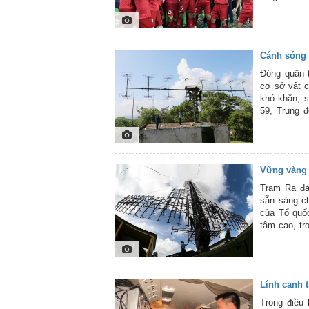
của bóng đá
Cánh sóng 
Đóng quân t
cơ sở vật ch
khó khăn, 
59, Trung 
trên dưới m
vững mạnh t
nghiêm nền
sót, lọt, c
Vững vàng 
vùng trời c
của cán bộ,
Trạm Ra đa
ghi lại tron
sẵn sàng ch
của Tổ quốc
tâm cao, tr
tốt nhiệm 
hoang báo, 
Tổ quốc. Dư
đa 50.
Lính canh t
Trong điều 