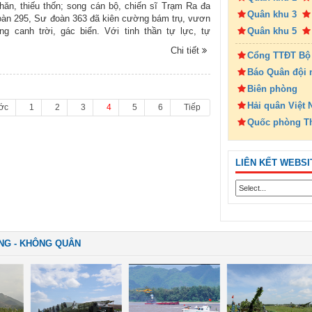
hăn, thiếu thốn; song cán bộ, chiến sĩ Trạm Ra đa
Quân khu 3
oàn 295, Sư đoàn 363 đã kiên cường bám trụ, vươn
g canh trời, gác biển. Với tinh thần tự lực, tự
Quân khu 5
 kết quyết tâm cao, nhiều năm qua, Trạm Ra đa 27
Chi tiết
Cổng TTĐT Bộ
hành tốt nhiệm vụ được giao, không để sai, sót, lọt,
oang báo xảy ra; góp phần cùng quân và dân trên
Báo Quân đội 
sự bình yên của biển, trời phía Đông Bắc của Tổ
Biên phòng
đây là một số hoạt động của cán bộ, chiến sĩ Trạm
Hải quân Việt
 phóng viên Báo Phòng không-Không quân ghi lại;
ớc
1
2
3
4
5
6
Tiếp
iới thiệu cùng bạn đọc.
Quốc phòng T
LIÊN KẾT WEBSI
NG - KHÔNG QUÂN