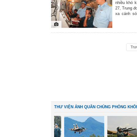
nhiều khó k
27, Trung đ
xa cánh són
cường, đoàn
luôn hoàn t
chậm hoặc h
đảo bảo vệ 
quốc. Trên 
Ra đa 27 do
Trư
trân trọng g
THƯ VIỆN ẢNH QUÂN CHỦNG PHÒNG KHÔ