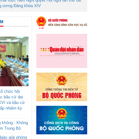
 khai thực hiện Nghị quyết Hội nghị lần thứ ba
g ương Đảng khóa XIV
ÂM
ổ chức hội
ác bầu cử đại
XVI và bầu cử
cấp nhiệm kỳ
g không - Không
am Trung Bộ
gày giải phóng