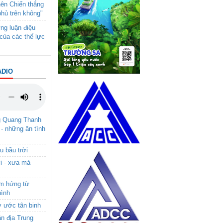
nên Chiến thắng
phủ trên không"
ng luận điệu
của các thế lực
ADIO
g Quang Thanh
 - những ân tình
u bầu trời
i - xưa mà
ảm hứng từ
hình
ơ ước tân binh
ận địa Trung