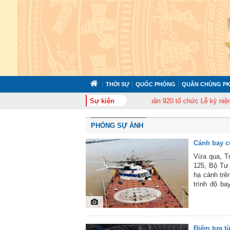
THỜI SỰ
QUỐC PHÒNG
QUÂN CHỦNG PK
uấn cán bộ năm 2026
Trung đoàn Không quân 920 tổ chức Lễ kỷ niệm 50 nă
Sự kiện
PHÓNG SỰ ẢNH
Cánh bay 
Vừa qua, T
125, Bộ Tư 
hạ cánh trê
trình độ ba
đoàn 917. D
tốt công tá
thành nhiệm
Không quân 
Điểm tựa t