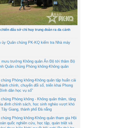
 chiến đấu sở chỉ huy trung đoàn ra đa cảnh
h ủy Quân chủng PK-KQ kiểm tra Nhà máy
 mưu trưởng Không quân Ấn Độ tới thăm Bộ
ệnh Quân chủng Phòng không-Không quân
 chủng Phòng không-Không quân tập huấn cải
hành chính, chuyển đổi số, triển khai Phong
“Bình dân học vụ số”
 chủng Phòng không - Không quân thăm, tặng
ia đình chính sách, học sinh nghèo vượt khó
ã Tây Giang, thành phố Đà nẵng
 chủng Phòng không-Không quân tham gia Hội
toàn quốc nghiên cứu, học tập, quán triệt và