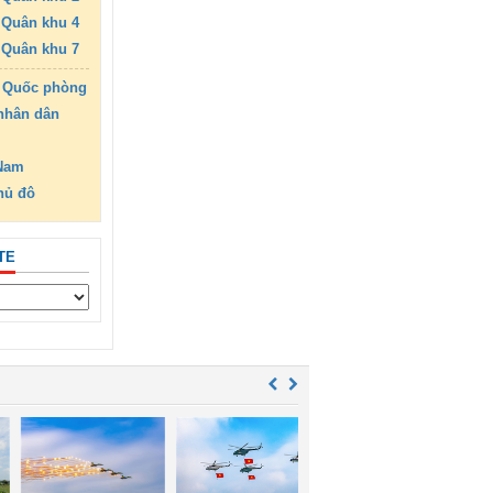
Quân khu 4
Quân khu 7
 Quốc phòng
nhân dân
 Nam
hủ đô
TE