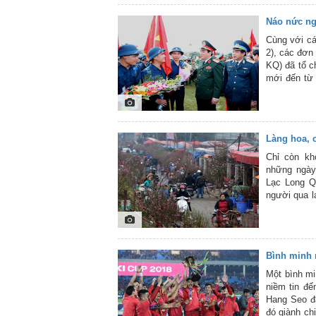
ra chu đáo, 
Náo nức ng
cán bộ, chi
luyện ở một
Cùng với cá
2), các đơn
KQ) đã tổ c
mới đến từ 
tuyên truy
năm 2019 ca
thức đầy đủ
bảo vệ Tổ 
Làng hoa, 
quân, các 
định tổ chức
Chỉ còn kh
công tác ch
những ngày
2019. Trên 
Lạc Long Q
Quân chủng 
người qua l
cùng bạn đọ
là đào và q
chợ hoa là 
Tín, Hoài Đ
loại đào bí
Bình minh 
rừng với sự
nhiều khu c
Một bình mi
cắt bán từ 
niềm tin đế
hoa, chợ h
Hang Seo đá
không-Không
đó giành ch