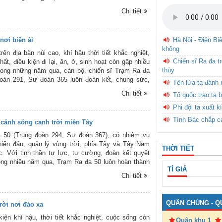
 khu vực Đông Nam Á tại AFF Suzuki Cup 2018.
Chi tiết
nơi biên ải
Hà Nội - Điện Bi
không
rên địa bàn núi cao, khí hậu thời tiết khắc nghiệt,
Chiến sĩ Ra đa t
ất, điều kiện đi lại, ăn, ở, sinh hoạt còn gặp nhiều
thùy
song những năm qua, cán bộ, chiến sĩ Trạm Ra đa
đoàn 291, Sư đoàn 365 luôn đoàn kết, chung sức,
Tên lửa ta đánh 
ột lòng, nỗ lực phấn đấu vươn lên, xây dựng đơn vị
Chi tiết
Tổ quốc trao ta b
oàn diện; đồng thời, tích cực huấn luyện, duy trì
 nếp, chế độ trực ban SSCĐ, QLVT, không để sai,
Phi đội ta xuất k
hậm, hoang báo mục tiêu, góp phần bảo vệ vững chắc
Tình Bác chắp c
cánh sóng canh trời miền Tây
ủa Tổ quốc. Dưới đây là một số hình ảnh hoạt động
 chiến sĩ Trạm Ra đa 59 do phóng viên Báo PK-KQ
 50 (Trung đoàn 294, Sư đoàn 367), có nhiệm vụ
g chuyến công tác tại đơn vị.
iến đấu, quản lý vùng trời, phía Tây và Tây Nam
THỜI TIẾT
. Với tinh thần tự lực, tự cường, đoàn kết quyết
ong nhiều năm qua, Trạm Ra đa 50 luôn hoàn thành
TỈ GIÁ
vụ được giao, không để sai, sót, lọt, chậm hoặc
Chi tiết
góp phần bảo vệ sự bình yên của bầu trời phía Nam
ới đây là một số hình ảnh hoạt động của Trạm Ra
QUÂN CHỦNG - Q
rời nơi đảo xa
kiện khí hậu, thời tiết khắc nghiệt, cuộc sống còn
Quân khu 1