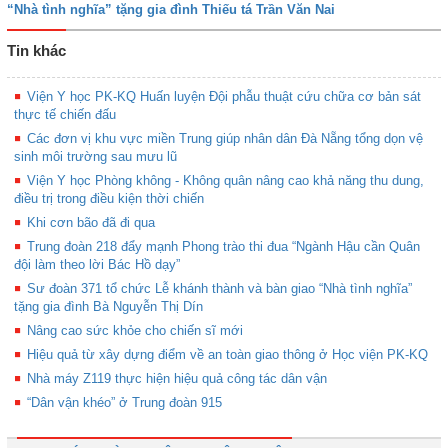
“Nhà tình nghĩa” tặng gia đình Thiếu tá Trần Văn Nai
Tin khác
Viện Y học PK-KQ Huấn luyện Đội phẫu thuật cứu chữa cơ bản sát
thực tế chiến đấu
Các đơn vị khu vực miền Trung giúp nhân dân Đà Nẵng tổng dọn vệ
sinh môi trường sau mưu lũ
Viện Y học Phòng không - Không quân nâng cao khả năng thu dung,
điều trị trong điều kiện thời chiến
Khi cơn bão đã đi qua
Trung đoàn 218 đẩy mạnh Phong trào thi đua “Ngành Hậu cần Quân
đội làm theo lời Bác Hồ dạy”
Sư đoàn 371 tổ chức Lễ khánh thành và bàn giao “Nhà tình nghĩa”
tặng gia đình Bà Nguyễn Thị Dín
Nâng cao sức khỏe cho chiến sĩ mới
Hiệu quả từ xây dựng điểm về an toàn giao thông ở Học viện PK-KQ
Nhà máy Z119 thực hiện hiệu quả công tác dân vận
“Dân vận khéo” ở Trung đoàn 915