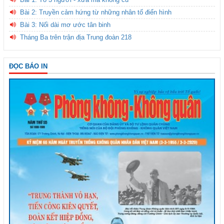
Bài 2: Truyền cảm hứng từ những nhân tố điển hình
Bài 3: Nối dài mơ ước tân binh
Tháng Ba trên trận địa Trung đoàn 218
ĐỌC BÁO IN