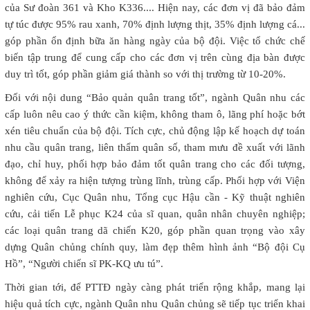
của Sư đoàn 361 và Kho K336.... Hiện nay, các đơn vị đã bảo đảm
tự túc được 95% rau xanh, 70% định lượng thịt, 35% định lượng cá...
góp phần ổn định bữa ăn hàng ngày của bộ đội. Việc tổ chức chế
biến tập trung để cung cấp cho các đơn vị trên cùng địa bàn được
duy trì tốt, góp phần giảm giá thành so với thị trường từ 10-20%.
Đối với nội dung “Bảo quản quân trang tốt”, ngành Quân nhu các
cấp luôn nêu cao ý thức cần kiệm, không tham ô, lãng phí hoặc bớt
xén tiêu chuẩn của bộ đội. Tích cực, chủ động lập kế hoạch dự toán
nhu cầu quân trang, liên thẩm quân số, tham mưu đề xuất với lãnh
đạo, chỉ huy, phối hợp bảo đảm tốt quân trang cho các đối tượng,
không để xảy ra hiện tượng trùng lĩnh, trùng cấp. Phối hợp với Viện
nghiên cứu, Cục Quân nhu, Tổng cục Hậu cần - Kỹ thuật nghiên
cứu, cải tiến Lễ phục K24 của sĩ quan, quân nhân chuyên nghiệp;
các loại quân trang dã chiến K20, góp phần quan trọng vào xây
dựng Quân chủng chính quy, làm đẹp thêm hình ảnh “Bộ đội Cụ
Hồ”, “Người chiến sĩ PK-KQ ưu tú”.
Thời gian tới, để PTTĐ ngày càng phát triển rộng khắp, mang lại
hiệu quả tích cực, ngành Quân nhu Quân chủng sẽ tiếp tục triển khai