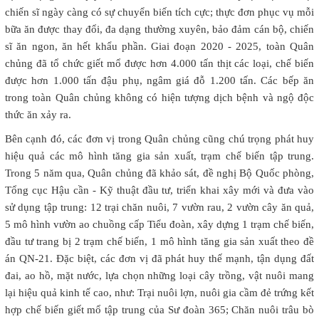
chiến sĩ ngày càng có sự chuyển biến tích cực; thực đơn phục vụ mỗi
bữa ăn được thay đổi, đa dạng thường xuyên, bảo đảm cán bộ, chiến
sĩ ăn ngon, ăn hết khẩu phần. Giai đoạn 2020 - 2025, toàn Quân
chủng đã tổ chức giết mổ được hơn 4.000 tấn thịt các loại, chế biến
được hơn 1.000 tấn đậu phụ, ngâm giá đỗ 1.200 tấn. Các bếp ăn
trong toàn Quân chủng không có hiện tượng dịch bệnh và ngộ độc
thức ăn xảy ra.
Bên cạnh đó, các đơn vị trong Quân chủng cũng chú trọng phát huy
hiệu quả các mô hình tăng gia sản xuất, trạm chế biến tập trung.
Trong 5 năm qua, Quân chủng đã khảo sát, đề nghị Bộ Quốc phòng,
Tổng cục Hậu cần - Kỹ thuật đầu tư, triển khai xây mới và đưa vào
sử dụng tập trung: 12 trại chăn nuôi, 7 vườn rau, 2 vườn cây ăn quả,
5 mô hình vườn ao chuồng cấp Tiểu đoàn, xây dựng 1 trạm chế biến,
đầu tư trang bị 2 trạm chế biến, 1 mô hình tăng gia sản xuất theo đề
án QN-21. Đặc biệt, các đơn vị đã phát huy thế mạnh, tận dụng đất
đai, ao hồ, mặt nước, lựa chọn những loại cây trồng, vật nuôi mang
lại hiệu quả kinh tế cao, như: Trại nuôi lợn, nuôi gia cầm đẻ trứng kết
hợp chế biến giết mổ tập trung của Sư đoàn 365; Chăn nuôi trâu bò