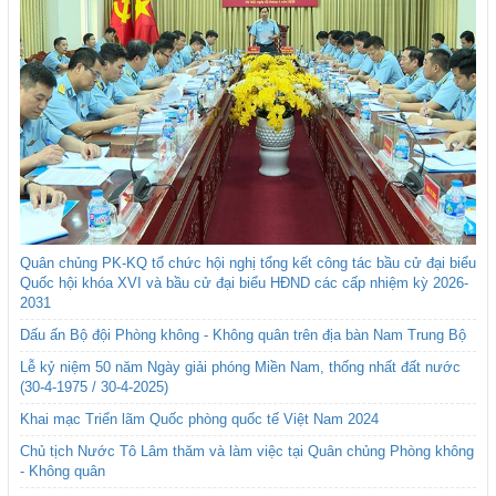
Quân chủng PK-KQ tổ chức hội nghị tổng kết công tác bầu cử đại biểu
Quốc hội khóa XVI và bầu cử đại biểu HĐND các cấp nhiệm kỳ 2026-
2031
Dấu ấn Bộ đội Phòng không - Không quân trên địa bàn Nam Trung Bộ
Lễ kỷ niệm 50 năm Ngày giải phóng Miền Nam, thống nhất đất nước
(30-4-1975 / 30-4-2025)
Khai mạc Triển lãm Quốc phòng quốc tế Việt Nam 2024
Chủ tịch Nước Tô Lâm thăm và làm việc tại Quân chủng Phòng không
- Không quân