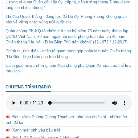
Lương sĩ quan Quân đội cấp úy, cấp tá, cấp tướng tháng 7 này được
tăng lên nhiều không?
Thi đua Quyết thắng - động lực để Bộ đội Phòng không-Không quân
bảo vệ vững chắc vùng trời quốc gia
Quân chủng PK-KQ tổ chức mít tinh kỷ niệm 73 năm ngày thành lập
QĐND Việt Nam, 28 năm ngày hội quốc phòng toàn dân và 45 năm
Chiến thắng “Hà Nội - Điện Biên Phủ trên không” (12-1972 / 12-2017)
Chính trị, tinh thần - nhân tố quan trọng góp phần làm nên Chiến thắng
"Hà Nội - Điện Biên phủ trên không"
Cảnh giác trước những luận điệu chống phá Quân đội của các thế lực
thù địch
CHƯƠNG TRÌNH RADIO
Đại tướng Phùng Quang Thanh với nhà báo chiến sĩ - những ân
tình để lại
Xanh mãi tình yêu bầu trời
Bài 1: Tổ 3 người - xưa mà không cũ