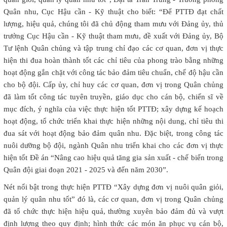
Quân nhu, Cục Hậu cần - Kỹ thuật cho biết: “Để PTTĐ đạt chất
lượng, hiệu quả, chúng tôi đã chủ động tham mưu với Đảng ủy, thủ
trưởng Cục Hậu cần - Kỹ thuật tham mưu, đề xuất với Đảng ủy, Bộ
Tư lệnh Quân chủng và tập trung chỉ đạo các cơ quan, đơn vị thực
hiện thi đua hoàn thành tốt các chỉ tiêu của phong trào bằng những
hoạt động gắn chặt với công tác bảo đảm tiêu chuẩn, chế độ hậu cần
cho bộ đội. Cấp ủy, chỉ huy các cơ quan, đơn vị trong Quân chủng
đã làm tốt công tác tuyên truyền, giáo dục cho cán bộ, chiến sĩ về
mục đích, ý nghĩa của việc thực hiện tốt PTTĐ; xây dựng kế hoạch
hoạt động, tổ chức triển khai thực hiện những nội dung, chỉ tiêu thi
đua sát với hoạt động bảo đảm quân nhu. Đặc biệt, trong công tác
nuôi dưỡng bộ đội, ngành Quân nhu triển khai cho các đơn vị thực
hiện tốt Đề án “Nâng cao hiệu quả tăng gia sản xuất - chế biến trong
Quân đội giai đoạn 2021 - 2025 và đến năm 2030”.
Nét nổi bật trong thực hiện PTTĐ “Xây dựng đơn vị nuôi quân giỏi,
quản lý quân nhu tốt” đó là, các cơ quan, đơn vị trong Quân chủng
đã tổ chức thực hiện hiệu quả, thường xuyên bảo đảm đủ và vượt
định lượng theo quy định; hình thức các món ăn phục vụ cán bộ,