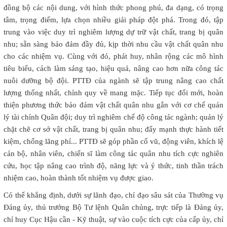
đồng bộ các nội dung, với hình thức phong phú, đa dạng, có trọng
tâm, trọng điểm, lựa chọn nhiều giải pháp đột phá. Trong đó, tập
trung vào việc duy trì nghiêm lượng dự trữ vật chất, trang bị quân
nhu; sẵn sàng bảo đảm đầy đủ, kịp thời nhu cầu vật chất quân nhu
cho các nhiệm vụ. Cùng với đó, phát huy, nhân rộng các mô hình
tiêu biểu, cách làm sáng tạo, hiệu quả, nâng cao hơn nữa công tác
nuôi dưỡng bộ đội. PTTĐ của ngành sẽ tập trung nâng cao chất
lượng thống nhất, chính quy về mang mặc. Tiếp tục đổi mới, hoàn
thiện phương thức bảo đảm vật chất quân nhu gắn với cơ chế quản
lý tài chính Quân đội; duy trì nghiêm chế độ công tác ngành; quản lý
chặt chẽ cơ sở vật chất, trang bị quân nhu; đẩy mạnh thực hành tiết
kiệm, chống lãng phí... PTTĐ sẽ góp phần cổ vũ, động viên, khích lệ
cán bộ, nhân viên, chiến sĩ làm công tác quân nhu tích cực nghiên
cứu, học tập nâng cao trình độ, năng lực và ý thức, tinh thần trách
nhiệm cao, hoàn thành tốt nhiệm vụ được giao.
Có thể khẳng định, dưới sự lãnh đạo, chỉ đạo sâu sát của Thường vụ
Đảng ủy, thủ trưởng Bộ Tư lệnh Quân chủng, trực tiếp là Đảng ủy,
chỉ huy Cục Hậu cần - Kỹ thuật, sự vào cuộc tích cực của cấp ủy, chỉ