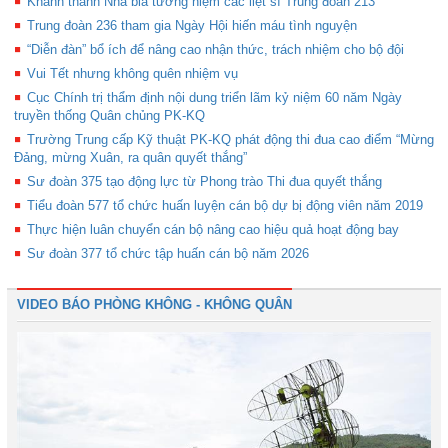
Khánh thành Nhà bia tưởng niệm các liệt sĩ Trung đoàn 213
Trung đoàn 236 tham gia Ngày Hội hiến máu tình nguyện
“Diễn đàn” bổ ích để nâng cao nhận thức, trách nhiệm cho bộ đội
Vui Tết nhưng không quên nhiệm vụ
Cục Chính trị thẩm định nội dung triển lãm kỷ niệm 60 năm Ngày
truyền thống Quân chủng PK-KQ
Trường Trung cấp Kỹ thuật PK-KQ phát động thi đua cao điểm “Mừng
Đảng, mừng Xuân, ra quân quyết thắng”
Sư đoàn 375 tạo động lực từ Phong trào Thi đua quyết thắng
Tiểu đoàn 577 tổ chức huấn luyện cán bộ dự bị động viên năm 2019
Thực hiện luân chuyển cán bộ nâng cao hiệu quả hoạt động bay
Sư đoàn 377 tổ chức tập huấn cán bộ năm 2026
VIDEO BÁO PHÒNG KHÔNG - KHÔNG QUÂN