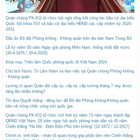
Quân chủng PK-KQ tổ chức hội nghị tổng kết công tác bầu cử đại biểu
Quốc hội khóa XVI và bầu cử đại biểu HĐND các cấp nhiệm kỳ 2026-
2031
Dấu ấn Bộ đội Phòng không - Không quân trên địa bàn Nam Trung Bộ
Lễ kỷ niệm 50 năm Ngày giải phóng Miền Nam, thống nhất đất nước
(30-4-1975 / 30-4-2025)
Khai mạc Triển lãm Quốc phòng quốc tế Việt Nam 2024
Chủ tịch Nước Tô Lâm thăm và làm việc tại Quân chủng Phòng không
- Không quân
Lương sĩ quan Quân đội cấp úy, cấp tá, cấp tướng tháng 7 này được
tăng lên nhiều không?
Thi đua Quyết thắng - động lực để Bộ đội Phòng không-Không quân
bảo vệ vững chắc vùng trời quốc gia
Quân chủng PK-KQ tổ chức mít tinh kỷ niệm 73 năm ngày thành lập
QĐND Việt Nam, 28 năm ngày hội quốc phòng toàn dân và 45 năm
Chiến thắng “Hà Nội - Điện Biên Phủ trên không” (12-1972 / 12-2017)
Chính trị, tinh thần - nhân tố quan trọng góp phần làm nên Chiến thắng