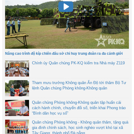
Nâng cao trình độ kíp chiến đấu sở chỉ huy trung đoàn ra đa cảnh giới
Chính ủy Quân chủng PK-KQ kiểm tra Nhà máy Z119
Tham mưu trưởng Không quân Ấn Độ tới thăm Bộ Tư
lệnh Quân chủng Phòng không-Không quân
Quân chủng Phòng không-Không quân tập huấn cải
cách hành chính, chuyển đổi số, triển khai Phong trào
“Bình dân học vụ số”
Quân chủng Phòng không - Không quân thăm, tặng quà
gia đình chính sách, học sinh nghèo vượt khó tại xã
Tây Giang, thành phố Đà nẵng