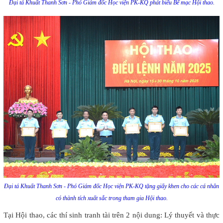
Đại tá Khuất Thanh Sơn - Phó Giám đốc Học viện PK-KQ phát biểu Bế mạc Hội thao.
Đại tá Khuất Thanh Sơn - Phó Giám đốc Học viện PK-KQ tặng giấy khen cho các cá nhân
có thành tích xuất sắc trong tham gia Hội thao.
Tại Hội thao, các thí sinh tranh tài trên 2 nội dung: Lý thuyết và thực