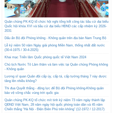
Quân chủng PK-KQ tổ chức hội nghị tổng kết công tác bầu cử đại biểu
Quốc hội khóa XVI và bầu cử đại biểu HĐND các cấp nhiệm kỳ 2026-
2031
Dấu ấn Bộ đội Phòng không - Không quân trên địa bàn Nam Trung Bộ
Lễ kỷ niệm 50 năm Ngày giải phóng Miền Nam, thống nhất đất nước
(30-4-1975 / 30-4-2025)
Khai mạc Triển lãm Quốc phòng quốc tế Việt Nam 2024
Chủ tịch Nước Tô Lâm thăm và làm việc tại Quân chủng Phòng không
- Không quân
Lương sĩ quan Quân đội cấp úy, cấp tá, cấp tướng tháng 7 này được
tăng lên nhiều không?
Thi đua Quyết thắng - động lực để Bộ đội Phòng không-Không quân
bảo vệ vững chắc vùng trời quốc gia
Quân chủng PK-KQ tổ chức mít tinh kỷ niệm 73 năm ngày thành lập
QĐND Việt Nam, 28 năm ngày hội quốc phòng toàn dân và 45 năm
Chiến thắng “Hà Nội - Điện Biên Phủ trên không” (12-1972 / 12-2017)