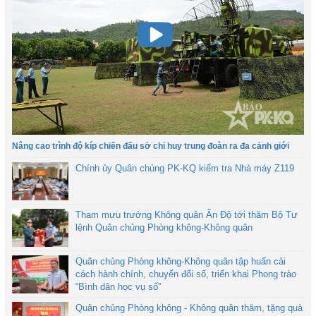
Nâng cao trình độ kíp chiến đấu sở chỉ huy trung đoàn ra đa cảnh giới
Chính ủy Quân chủng PK-KQ kiểm tra Nhà máy Z119
Tham mưu trưởng Không quân Ấn Độ tới thăm Bộ Tư
lệnh Quân chủng Phòng không-Không quân
Quân chủng Phòng không-Không quân tập huấn cải
cách hành chính, chuyển đổi số, triển khai Phong trào
“Bình dân học vụ số”
Quân chủng Phòng không - Không quân thăm, tặng quà