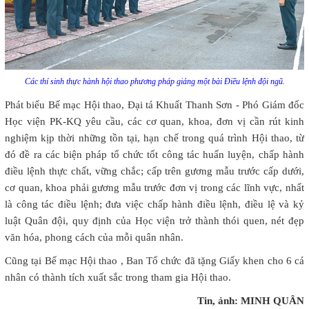
Các thí sinh thực hành hội thao phương pháp giảng một bài Điều lệnh đội ngũ.
Phát biểu Bế mạc Hội thao, Đại tá Khuất Thanh Sơn - Phó Giám đốc
Học viện PK-KQ yêu cầu, các cơ quan, khoa, đơn vị cần rút kinh
nghiệm kịp thời những tồn tại, hạn chế trong quá trình Hội thao, từ
đó đề ra các biện pháp tổ chức tốt công tác huấn luyện, chấp hành
điều lệnh thực chất, vững chắc; cấp trên gương mẫu trước cấp dưới,
cơ quan, khoa phải gương mẫu trước đơn vị trong các lĩnh vực, nhất
là công tác điều lệnh; đưa việc chấp hành điều lệnh, điều lệ và kỷ
luật Quân đội, quy định của Học viện trở thành thói quen, nét đẹp
văn hóa, phong cách của mỗi quân nhân.
Cũng tại Bế mạc Hội thao , Ban Tổ chức đã tặng Giấy khen cho 6 cá
nhân có thành tích xuất sắc trong tham gia Hội thao.
Tin, ảnh: MINH QUÂN