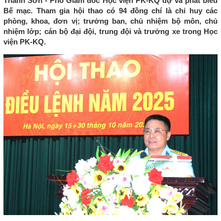
Thanh Sơn - Phó Giám đốc Học viện PK-KQ dự và phát biểu
Bế mạc. Tham gia hội thao có 94 đồng chí là chỉ huy các
phòng, khoa, đơn vị; trưởng ban, chủ nhiệm bộ môn, chủ
nhiệm lớp; cán bộ đại đội, trung đội và trưởng xe trong Học
viện PK-KQ.