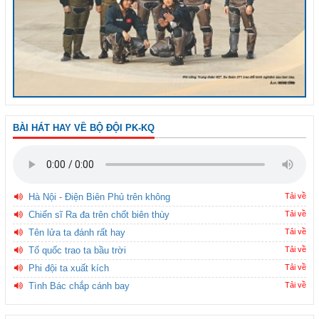
BÀI HÁT HAY VỀ BỘ ĐỘI PK-KQ
Hà Nội - Điện Biên Phủ trên không
Tải về
Chiến sĩ Ra đa trên chốt biên thùy
Tải về
Tên lửa ta đánh rất hay
Tải về
Tổ quốc trao ta bầu trời
Tải về
Phi đội ta xuất kích
Tải về
Tình Bác chắp cánh bay
Tải về