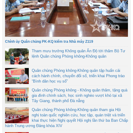
Chính ủy Quân chủng PK-KQ kiểm tra Nhà máy Z119
Tham mưu trưởng Không quân Ấn Độ tới thăm Bộ Tư
lệnh Quân chủng Phòng không-Không quân
Quân chủng Phòng không-Không quân tập huấn cải
cách hành chính, chuyển đổi số, triển khai Phong trào
“Bình dân học vụ số”
Quân chủng Phòng không - Không quân thăm, tặng quà
gia đình chính sách, học sinh nghèo vượt khó tại xã
Tây Giang, thành phố Đà nẵng
Quân chủng Phòng không-Không quân tham gia Hội
nghị toàn quốc nghiên cứu, học tập, quán triệt và triển
khai thực hiện Nghị quyết Hội nghị lần thứ ba Ban Chấp
hành Trung ương Đảng khóa XIV