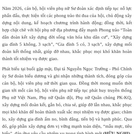
Năm 2026, cán bộ, hội viên phụ nữ Sư đoàn xác định tiếp tục nỗ lực
phấn đấu, thực hiện tốt các phong trào thi đua của hội, chủ động xây
dựng nội dung, kế hoạch chương trình hành động; đồng thời, kết
hợp chặt chẽ với hội phụ nữ địa phương đẩy mạnh Phong trào “Toàn
dân đoàn kết xây dựng đời sống văn hóa khu dân cư”, “Xây dựng
gia đình 5 không, 3 sạch”, “Gia đình 5 có, 3 sạch”, xây dựng mối
đoàn kết thống nhất, giúp đỡ nhau, khắc phục mọi khó khăn hoàn
thành tốt nhiệm vụ được giao.
Phát biểu tại buổi gặp mặt, Đại tá Nguyễn Ngọc Trường - Phó Chính
ủy Sư đoàn biểu dương và ghi nhận những thành tích, đóng góp của
cán bộ, hội viên phụ nữ thời gian qua. Đồng thời mong muốn thời
gian tới mỗi cán bộ, hội viên phụ nữ tiếp tục phát huy truyền thống
Phụ nữ Việt Nam, Phụ nữ Quân đội, Phụ nữ Quân chủng PK-KQ,
xây dựng mối đoàn kết, gắn bó, chia sẻ, giúp đỡ lẫn nhau, khắc phục
mọi khó khăn để hoàn thành xuất sắc mọi nhiệm vụ được giao; chăm
lo, xây dựng gia đình ấm no, bình đẳng, tiến bộ và hạnh phúc. Qua
đó, góp phần xây dựng đơn vị vững mạnh toàn diện, “mẫu mực, tiêu
biểu”, đáp ứng yêu cầu nhiệm vụ trong tình hình mới
(HỮU NGHỊ)