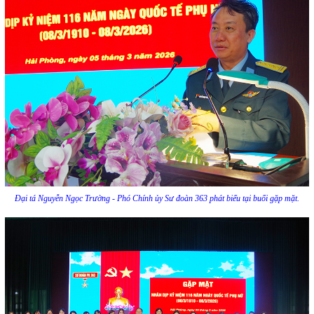
Đại tá Nguyễn Ngọc Trường - Phó Chính ủy Sư đoàn 363 phát biểu tại buổi gặp mặt.