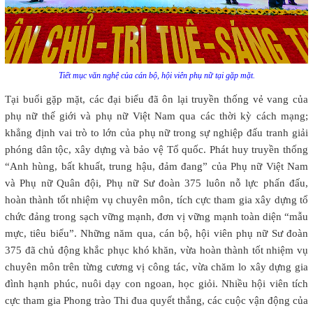
Tiết mục văn nghệ của cán bộ, hội viên phụ nữ tại gặp mặt.
Tại buổi gặp mặt, các đại biểu đã ôn lại truyền thống vẻ vang của
phụ nữ thế giới và phụ nữ Việt Nam qua các thời kỳ cách mạng;
khẳng định vai trò to lớn của phụ nữ trong sự nghiệp đấu tranh giải
phóng dân tộc, xây dựng và bảo vệ Tổ quốc. Phát huy truyền thống
“Anh hùng, bất khuất, trung hậu, đảm đang” của Phụ nữ Việt Nam
và Phụ nữ Quân đội, Phụ nữ Sư đoàn 375 luôn nỗ lực phấn đấu,
hoàn thành tốt nhiệm vụ chuyên môn, tích cực tham gia xây dựng tổ
chức đảng trong sạch vững mạnh, đơn vị vững mạnh toàn diện “mẫu
mực, tiêu biểu”. Những năm qua, cán bộ, hội viên phụ nữ Sư đoàn
375 đã chủ động khắc phục khó khăn, vừa hoàn thành tốt nhiệm vụ
chuyên môn trên từng cương vị công tác, vừa chăm lo xây dựng gia
đình hạnh phúc, nuôi dạy con ngoan, học giỏi. Nhiều hội viên tích
cực tham gia Phong trào Thi đua quyết thắng, các cuộc vận động của