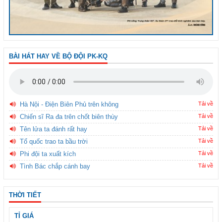
BÀI HÁT HAY VỀ BỘ ĐỘI PK-KQ
Hà Nội - Điện Biên Phủ trên không
Tải về
Chiến sĩ Ra đa trên chốt biên thùy
Tải về
Tên lửa ta đánh rất hay
Tải về
Tổ quốc trao ta bầu trời
Tải về
Phi đội ta xuất kích
Tải về
Tình Bác chắp cánh bay
Tải về
THỜI TIẾT
TỈ GIÁ