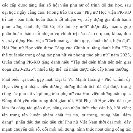
các cấp được tăng lên; số hội viên phụ nữ có trình độ đại học, sau
đại học ngày càng cao. Phong trào thi đua “Phụ nữ Học viện PK-KQ
trí tuệ - bản lĩnh, hoàn thành tốt nhiệm vụ, xây dựng gia đình hạnh
phúc xứng danh Bộ đội Cụ Hồ thời kỳ mới” được đẩy mạnh, góp
phần hoàn thành tốt nhiệm vụ chính trị của các cơ quan, khoa, đơn
vị, xây dựng Học viện "Cách mạng, chính quy, chuẩn hóa, hiện đại".
Hội Phụ nữ Học viện được Tổng cục Chính trị tặng danh hiệu “Tập
thể xuất sắc trong công tác phụ nữ và phong trào phụ nữ” năm 2025,
Quân chủng PK-KQ tặng danh hiệu “Tập thể điển hình tiên tiến giai
đoạn 2020-2025”; nhiều tập thể, cá nhân được các cấp khen thưởng.
Phát biểu tại buổi gặp mặt, Đại tá Vũ Mạnh Hoàng - Phó Chính ủy
Học viện ghi nhận, biểu dương những thành tích đã đạt được trong
công tác phụ nữ và phong trào phụ nữ của Học viện những năm qua.
Đồng thời yêu cầu trong thời gian tới, Hội Phụ nữ Học viện tiếp tục
làm tốt công tác giáo dục, nâng cao nhận thức cho cán bộ, hội viên;
tập trung rèn luyện phẩm chất “tự tin, tự trọng, trung hậu, đảm
đang”, phấn đấu đạt các tiêu chí Phụ nữ Việt Nam thời đại mới; đẩy
mạnh chuyển đổi số, đổi mới nội dung, hình thức hoạt động công tác