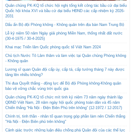
Quân chủng PK-KQ tổ chức hội nghị tổng kết công tác bầu cử đại biểu
Quốc hội khóa XVI và bầu cử đại biểu HĐND các cấp nhiệm kỳ 2026-
2031
Dấu ấn Bộ đội Phòng không - Không quân trên địa bàn Nam Trung Bộ
Lễ kỷ niệm 50 năm Ngày giải phóng Miền Nam, thống nhất đất nước
(30-4-1975 / 30-4-2025)
Khai mạc Triển lãm Quốc phòng quốc tế Việt Nam 2024
Chủ tịch Nước Tô Lâm thăm và làm việc tại Quân chủng Phòng không
- Không quân
Lương sĩ quan Quân đội cấp úy, cấp tá, cấp tướng tháng 7 này được
tăng lên nhiều không?
Thi đua Quyết thắng - động lực để Bộ đội Phòng không-Không quân
bảo vệ vững chắc vùng trời quốc gia
Quân chủng PK-KQ tổ chức mít tinh kỷ niệm 73 năm ngày thành lập
QĐND Việt Nam, 28 năm ngày hội quốc phòng toàn dân và 45 năm
Chiến thắng “Hà Nội - Điện Biên Phủ trên không” (12-1972 / 12-2017)
Chính trị, tinh thần - nhân tố quan trọng góp phần làm nên Chiến thắng
"Hà Nội - Điện Biên phủ trên không"
Cảnh giác trước những luận điệu chống phá Quân đội của các thế lực