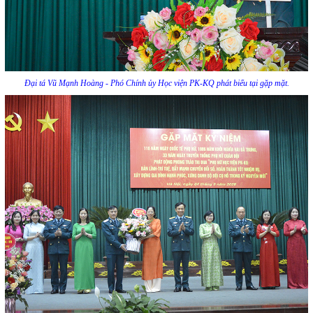
Đại tá Vũ Mạnh Hoàng - Phó Chính ủy Học viện PK-KQ phát biểu tại gặp mặt.