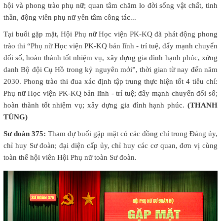
hội và phong trào phụ nữ; quan tâm chăm lo đời sống vật chất, tinh
thần, động viên phụ nữ yên tâm công tác...
Tại buổi gặp mặt, Hội Phụ nữ Học viện PK-KQ đã phát động phong
trào thi “Phụ nữ Học viện PK-KQ bản lĩnh - trí tuệ, đẩy mạnh chuyển
đổi số, hoàn thành tốt nhiệm vụ, xây dựng gia đình hạnh phúc, xứng
danh Bộ đội Cụ Hồ trong kỷ nguyên mới”, thời gian từ nay đến năm
2030. Phong trào thi đua xác định tập trung thực hiện tốt 4 tiêu chí:
Phụ nữ Học viện PK-KQ bản lĩnh - trí tuệ; đẩy mạnh chuyển đổi số;
hoàn thành tốt nhiệm vụ; xây dựng gia đình hạnh phúc.
(THANH
TÙNG)
Sư đoàn 375:
Tham dự buổi gặp mặt có các đồng chí trong Đảng ủy,
chỉ huy Sư đoàn; đại diện cấp ủy, chỉ huy các cơ quan, đơn vị cùng
toàn thể hội viên Hội Phụ nữ toàn Sư đoàn.